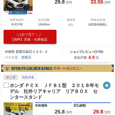
29.8
33.55
万円
万円
初度登録年
走行距離
修復歴
車検/自賠責
年式不明
14040Km
なし
自賠責保険無し
1分で完了！
【無料】見積・在庫確認
沖縄県 那覇市銘苅２６６−３
ショップレビュー(
37件
)
4.9
バイク王 那覇店
総合評価:
点
ホンダ
複数画像
ホンダ ＰＣＸ ＪＦ８１型 ２０１８年モ
デル 社外リアキャリア リアＢＯＸ セ
ンタースタンド
本体価格
支払総額
25.8
29.8
万円
万円