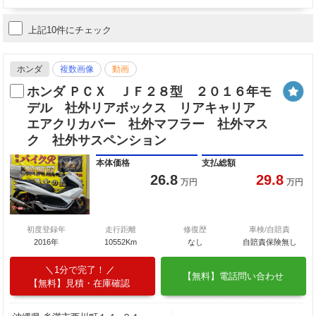
上記10件にチェック
ホンダ
複数画像
動画
ホンダ ＰＣＸ ＪＦ２８型 ２０１６年モ
デル 社外リアボックス リアキャリア
エアクリカバー 社外マフラー 社外マス
ク 社外サスペンション
本体価格
支払総額
26.8
29.8
万円
万円
初度登録年
走行距離
修復歴
車検/自賠責
2016年
10552Km
なし
自賠責保険無し
1分で完了！
【無料】電話問い合わせ
【無料】見積・在庫確認