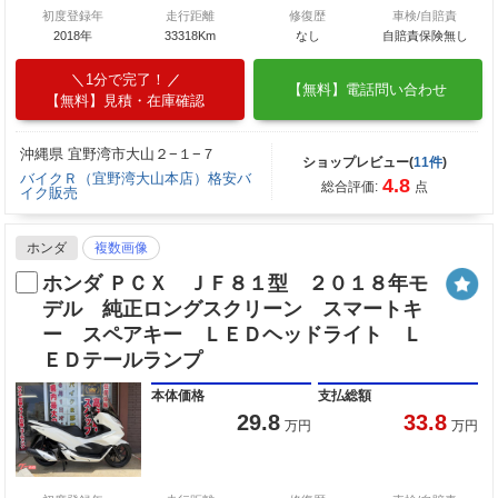
初度登録年
走行距離
修復歴
車検/自賠責
2018年
33318Km
なし
自賠責保険無し
1分で完了！
【無料】電話問い合わせ
【無料】見積・在庫確認
沖縄県 宜野湾市大山２−１−７
ショップレビュー(
11件
)
バイクＲ（宜野湾大山本店）格安バ
4.8
総合評価:
点
イク販売
ホンダ
複数画像
ホンダ ＰＣＸ ＪＦ８１型 ２０１８年モ
デル 純正ロングスクリーン スマートキ
ー スペアキー ＬＥＤヘッドライト Ｌ
ＥＤテールランプ
本体価格
支払総額
29.8
33.8
万円
万円