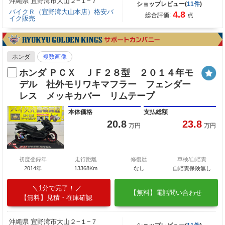
沖縄県 宜野湾市大山２−１−７
ショップレビュー(
11件
)
バイクＲ（宜野湾大山本店）格安バ
4.8
総合評価:
点
イク販売
ホンダ
複数画像
ホンダ ＰＣＸ ＪＦ２８型 ２０１４年モ
デル 社外モリワキマフラー フェンダー
レス メッキカバー リムテープ
本体価格
支払総額
20.8
23.8
万円
万円
初度登録年
走行距離
修復歴
車検/自賠責
2014年
13368Km
なし
自賠責保険無し
1分で完了！
【無料】電話問い合わせ
【無料】見積・在庫確認
沖縄県 宜野湾市大山２−１−７