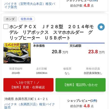
ショップレビュー(
11件
)
バイクＲ（宜野湾大山本店）格安バ
4.8
総合評価:
点
イク販売
ホンダ
複数画像
ホンダ ＰＣＸ ＪＦ２８型 ２０１４年モ
デル リアボックス スマホホルダー グ
リップヒーター ＵＳＢポート
本体価格
支払総額
20.8
23.8
万円
万円
初度登録年
走行距離
修復歴
車検/自賠責
2014年
18903Km
なし
自賠責保険無し
1分で完了！
【無料】電話問い合わせ
【無料】見積・在庫確認
沖縄県 糸満市西川町１４−２１
ショップレビュー(
1件
)
バイクＲ（糸満西川店）格安バイク
4.8
総合評価:
点
販売