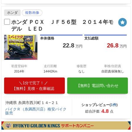
ホンダ
複数画像
ホンダ ＰＣＸ ＪＦ５６型 ２０１４年モ
デル ＬＥＤ
本体価格
支払総額
22.8
26.8
万円
万円
初度登録年
走行距離
修復歴
車検/自賠責
2014年
14442Km
なし
自賠責保険無し
1分で完了！
【無料】電話問い合わせ
【無料】見積・在庫確認
沖縄県 糸満市西川町１４−２１
ショップレビュー(
1件
)
バイクＲ（糸満西川店）格安バイク
4.8
総合評価:
点
販売