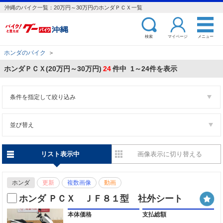
沖縄のバイク一覧：20万円～30万円のホンダＰＣＸ一覧
検索
マイページ
メニュー
ホンダのバイク
＞
ホンダＰＣＸ(20万円～30万円)
24
件中 1～24件を表示
条件を指定して絞り込み
並び替え
リスト表示中
画像表示に切り替える
ホンダ
更新
複数画像
動画
ホンダ ＰＣＸ ＪＦ８１型 社外シート
本体価格
支払総額