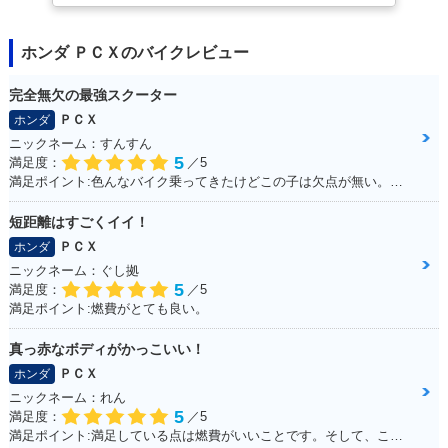
2014年 PCX・フル
2012年 PCX Speci
2012年 PCX・マイ
ホンダ ＰＣＸのバイクレビュー
モデルチェンジ
al Edition・特別・
ナーチェンジ
限定仕様
完全無欠の最強スクーター
ＰＣＸ
ホンダ
ニックネーム：すんすん
5
満足度：
／5
満足ポイント:色んなバイク乗ってきたけどこの子は欠点が無い。ほんとに不満が出ない完成度の高いバイク！
短距離はすごくイイ！
2010年 PCX・新登
場
ＰＣＸ
ホンダ
ニックネーム：ぐし拠
5
満足度：
／5
満足ポイント:燃費がとても良い。
真っ赤なボディがかっこいい！
ＰＣＸ
ホンダ
ニックネーム：れん
5
満足度：
／5
満足ポイント:満足している点は燃費がいいことです。そして、この赤色がこだわりポイントです！