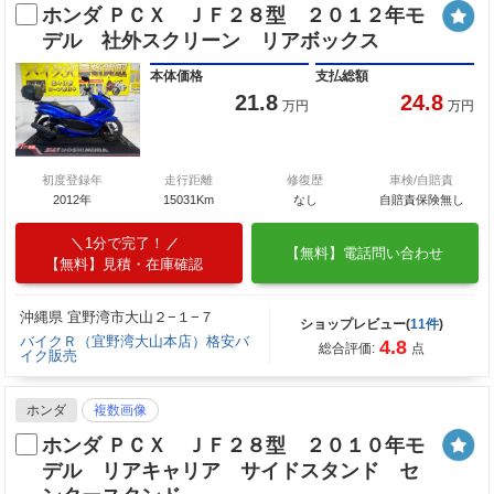
ホンダ ＰＣＸ ＪＦ２８型 ２０１２年モ
デル 社外スクリーン リアボックス
本体価格
支払総額
21.8
24.8
万円
万円
初度登録年
走行距離
修復歴
車検/自賠責
2012年
15031Km
なし
自賠責保険無し
1分で完了！
【無料】電話問い合わせ
【無料】見積・在庫確認
沖縄県 宜野湾市大山２−１−７
ショップレビュー(
11件
)
バイクＲ（宜野湾大山本店）格安バ
4.8
総合評価:
点
イク販売
ホンダ
複数画像
ホンダ ＰＣＸ ＪＦ２８型 ２０１０年モ
デル リアキャリア サイドスタンド セ