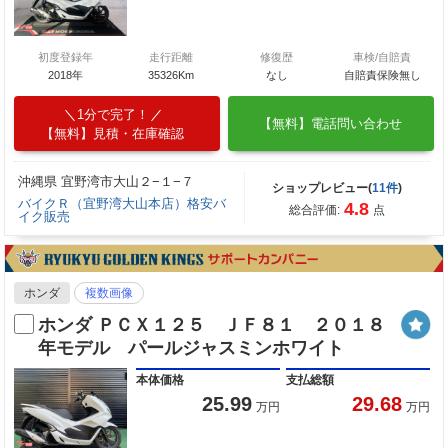
初度登録年
走行距離
修復歴
車検/自賠責
2018年
35326Km
なし
自賠責保険無し
1分で完了！
【無料】電話問い合わせ
【無料】見積・在庫確認
沖縄県 宜野湾市大山２−１−７
ショップレビュー(
11件
)
バイクＲ（宜野湾大山本店）格安バ
4.8
総合評価:
点
イク販売
ホンダ
複数画像
ホンダ ＰＣＸ１２５ ＪＦ８１ ２０１８
年モデル パールジャスミンホワイト
本体価格
支払総額
25.99
29.68
万円
万円