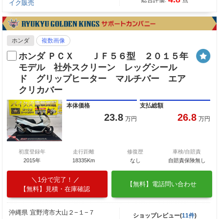
イク販売
ホンダ
複数画像
ホンダ ＰＣＸ ＪＦ５６型 ２０１５年
モデル 社外スクリーン レッグシール
ド グリップヒーター マルチバー エア
クリカバー
本体価格
支払総額
23.8
26.8
万円
万円
初度登録年
走行距離
修復歴
車検/自賠責
2015年
18335Km
なし
自賠責保険無し
1分で完了！
【無料】電話問い合わせ
【無料】見積・在庫確認
沖縄県 宜野湾市大山２−１−７
ショップレビュー(
11件
)