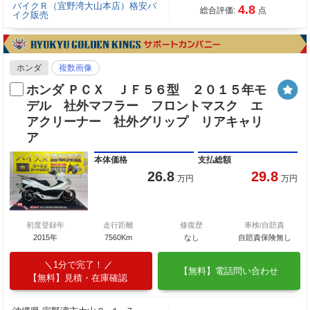
バイクＲ（宜野湾大山本店）格安バ
4.8
総合評価:
点
イク販売
ホンダ
複数画像
ホンダ ＰＣＸ ＪＦ５６型 ２０１５年モ
デル 社外マフラー フロントマスク エ
アクリーナー 社外グリップ リアキャリ
ア
本体価格
支払総額
26.8
29.8
万円
万円
初度登録年
走行距離
修復歴
車検/自賠責
2015年
7560Km
なし
自賠責保険無し
1分で完了！
【無料】電話問い合わせ
【無料】見積・在庫確認