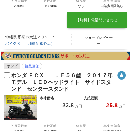
初度登録年
走行距離
修復歴
車検/自賠責
2018年
19320Km
なし
自賠責保険無し
【無料】電話問い合わせ
沖縄県 那覇市大道２０２ １Ｆ
ショップレビュー
バイクＲ （那覇新都心店）
―
ホンダ
複数画像
ホンダ ＰＣＸ ＪＦ５６型 ２０１７年
モデル ＬＥＤヘッドライト サイドスタ
ンド センタースタンド
本体価格
支払総額
22.8
25.8
万円
万円
初度登録年
走行距離
修復歴
車検/自賠責
2017年
28954Km
なし
自賠責保険無し