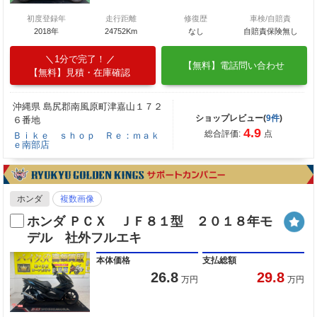
初度登録年
走行距離
修復歴
車検/自賠責
2018年
24752Km
なし
自賠責保険無し
1分で完了！
【無料】電話問い合わせ
【無料】見積・在庫確認
沖縄県 島尻郡南風原町津嘉山１７２
ショップレビュー(
9件
)
６番地
4.9
総合評価:
点
Ｂｉｋｅ ｓｈｏｐ Ｒｅ：ｍａｋ
ｅ南部店
ホンダ
複数画像
ホンダ ＰＣＸ ＪＦ８１型 ２０１８年モ
デル 社外フルエキ
本体価格
支払総額
26.8
29.8
万円
万円