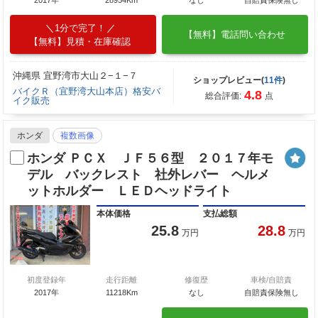
1分で完了！
【無料】電話問い合わせ
【無料】見積・在庫確認
沖縄県 宜野湾市大山２−１−７
ショップレビュー(
11件
)
バイクＲ（宜野湾大山本店）格安バ
4.8
総合評価:
点
イク販売
ホンダ
複数画像
ホンダ ＰＣＸ ＪＦ５６型 ２０１７年モ
デル バックレスト 社外レバー ヘルメ
ットホルダー ＬＥＤヘッドライト
本体価格
支払総額
25.8
28.8
万円
万円
初度登録年
走行距離
修復歴
車検/自賠責
2017年
11218Km
なし
自賠責保険無し