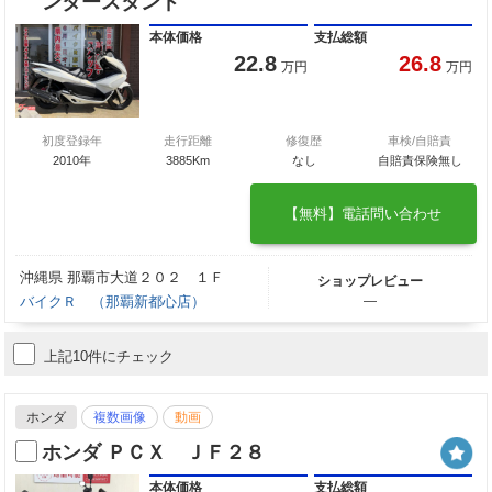
ンタースタンド
本体価格
支払総額
22.8
26.8
万円
万円
初度登録年
走行距離
修復歴
車検/自賠責
2010年
3885Km
なし
自賠責保険無し
【無料】電話問い合わせ
沖縄県 那覇市大道２０２ １Ｆ
ショップレビュー
バイクＲ （那覇新都心店）
―
上記10件にチェック
ホンダ
複数画像
動画
ホンダ ＰＣＸ ＪＦ２８
本体価格
支払総額