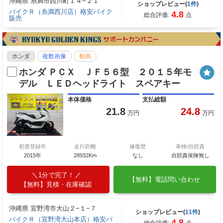
沖縄県 糸満市西川町１４−２１
ショップレビュー(
1件
)
バイクＲ（糸満西川店）格安バイク
4.8
総合評価:
点
販売
ホンダ
複数画像
動画
ホンダ ＰＣＸ ＪＦ５６型 ２０１５年モ
デル ＬＥＤヘッドライト スペアキー
本体価格
支払総額
21.8
24.8
万円
万円
初度登録年
走行距離
修復歴
車検/自賠責
2015年
28932Km
なし
自賠責保険無し
1分で完了！
【無料】電話問い合わせ
【無料】見積・在庫確認
沖縄県 宜野湾市大山２−１−７
ショップレビュー(
11件
)
バイクＲ（宜野湾大山本店）格安バ
4.8
総合評価:
点