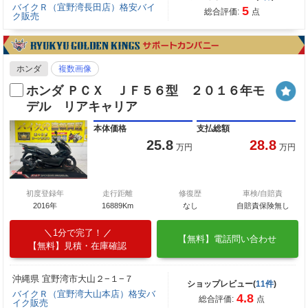
バイクＲ（宜野湾長田店）格安バイ
5
総合評価:
点
ク販売
ホンダ
複数画像
ホンダ ＰＣＸ ＪＦ５６型 ２０１６年モ
デル リアキャリア
本体価格
支払総額
25.8
28.8
万円
万円
初度登録年
走行距離
修復歴
車検/自賠責
2016年
16889Km
なし
自賠責保険無し
1分で完了！
【無料】電話問い合わせ
【無料】見積・在庫確認
沖縄県 宜野湾市大山２−１−７
ショップレビュー(
11件
)
バイクＲ（宜野湾大山本店）格安バ
4.8
総合評価:
点
イク販売