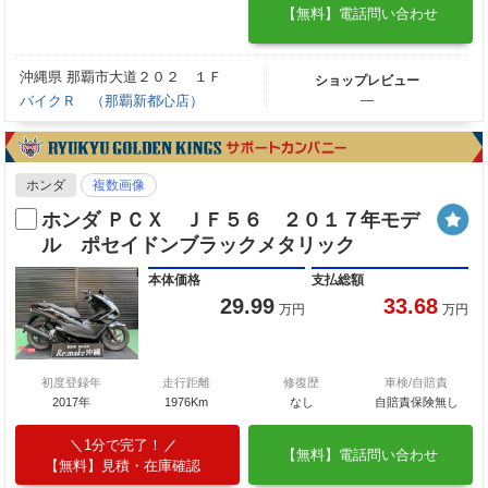
【無料】電話問い合わせ
沖縄県 那覇市大道２０２ １Ｆ
ショップレビュー
バイクＲ （那覇新都心店）
―
ホンダ
複数画像
ホンダ ＰＣＸ ＪＦ５６ ２０１７年モデ
ル ポセイドンブラックメタリック
本体価格
支払総額
29.99
33.68
万円
万円
初度登録年
走行距離
修復歴
車検/自賠責
2017年
1976Km
なし
自賠責保険無し
1分で完了！
【無料】電話問い合わせ
【無料】見積・在庫確認