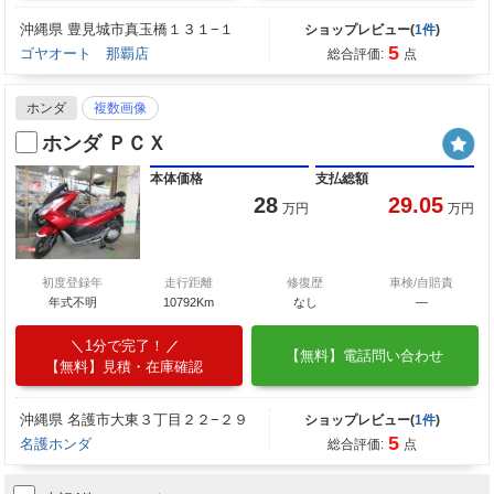
沖縄県 豊見城市真玉橋１３１−１
ショップレビュー(
1件
)
5
ゴヤオート 那覇店
総合評価:
点
ホンダ
複数画像
ホンダ ＰＣＸ
本体価格
支払総額
28
29.05
万円
万円
初度登録年
走行距離
修復歴
車検/自賠責
年式不明
10792Km
なし
―
1分で完了！
【無料】電話問い合わせ
【無料】見積・在庫確認
沖縄県 名護市大東３丁目２２−２９
ショップレビュー(
1件
)
5
名護ホンダ
総合評価:
点