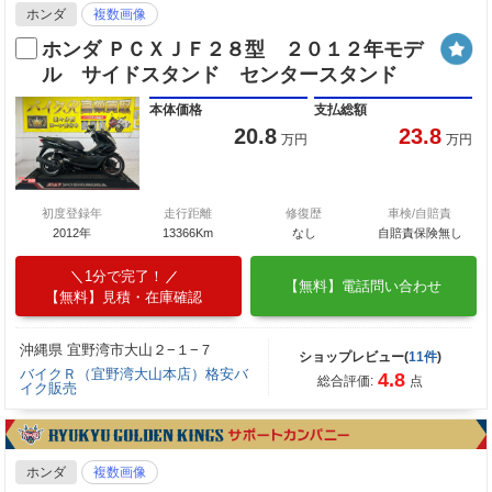
ホンダ
複数画像
ホンダ ＰＣＸＪＦ２８型 ２０１２年モデ
ル サイドスタンド センタースタンド
本体価格
支払総額
20.8
23.8
万円
万円
初度登録年
走行距離
修復歴
車検/自賠責
2012年
13366Km
なし
自賠責保険無し
1分で完了！
【無料】電話問い合わせ
【無料】見積・在庫確認
沖縄県 宜野湾市大山２−１−７
ショップレビュー(
11件
)
バイクＲ（宜野湾大山本店）格安バ
4.8
総合評価:
点
イク販売
ホンダ
複数画像