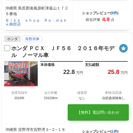
沖縄県 島尻郡南風原町津嘉山１７２
ショップレビュー(
9件
)
６番地
4.9
総合評価:
点
Ｂｉｋｅ ｓｈｏｐ Ｒｅ：ｍａｋ
ｅ南部店
ホンダ
複数画像
ホンダ ＰＣＸ ＪＦ５６ ２０１６年モデ
ル ノーマル車
本体価格
支払総額
22.8
25.8
万円
万円
初度登録年
走行距離
修復歴
車検/自賠責
2016年
23153Km
なし
自賠責保険無し
【無料】電話問い合わせ
沖縄県 宜野湾市宜野湾３−２−１８
ショップレビュー(
1件
)