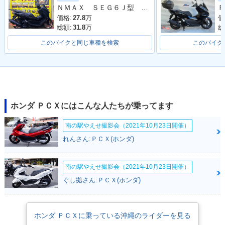
ＮＭＡＸ ＳＥＧ６Ｊ型 ２０２３年モデル リアキャリア
Ｐ
価格:
27.8
万
価
総額:
31.8
万
総
このバイクと同じ車種を検索
このバイク
2020年 PCX・特
2018年 PCX・フル
2017年 PCX・カラ
別・限定仕様
モデルチェンジ
ーチェンジ
ホンダ ＰＣＸにはこんな人たちが乗ってます
南の駅やえせ撮影会（2021年10月23日開催）
れんさん:ＰＣＸ(ホンダ)
2016年 PCX Speci
2016年 PCX・カラ
2015年 PCX・カラ
al Edition・特別・
ーチェンジ
ーチェンジ
南の駅やえせ撮影会（2021年10月23日開催）
限定仕様
ぐし拠さん:ＰＣＸ(ホンダ)
ホンダ ＰＣＸに乗っている沖縄のライダーを見る