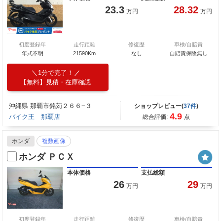
23.3
28.32
万円
万円
初度登録年
走行距離
修復歴
車検/自賠責
年式不明
21590Km
なし
自賠責保険無し
1分で完了！
【無料】見積・在庫確認
沖縄県 那覇市銘苅２６６−３
ショップレビュー(
37件
)
4.9
バイク王 那覇店
総合評価:
点
ホンダ
複数画像
ホンダ ＰＣＸ
本体価格
支払総額
26
29
万円
万円
初度登録年
走行距離
修復歴
車検/自賠責