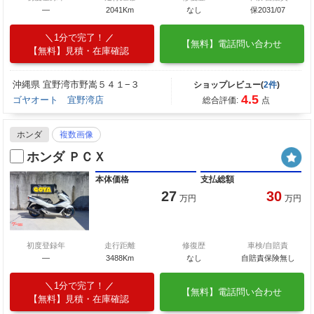
―
2041Km
なし
保2031/07
1分で完了！
【無料】電話問い合わせ
【無料】見積・在庫確認
沖縄県 宜野湾市野嵩５４１−３
ショップレビュー(
2件
)
4.5
ゴヤオート 宜野湾店
総合評価:
点
ホンダ
複数画像
ホンダ ＰＣＸ
本体価格
支払総額
27
30
万円
万円
初度登録年
走行距離
修復歴
車検/自賠責
―
3488Km
なし
自賠責保険無し
1分で完了！
【無料】電話問い合わせ
【無料】見積・在庫確認