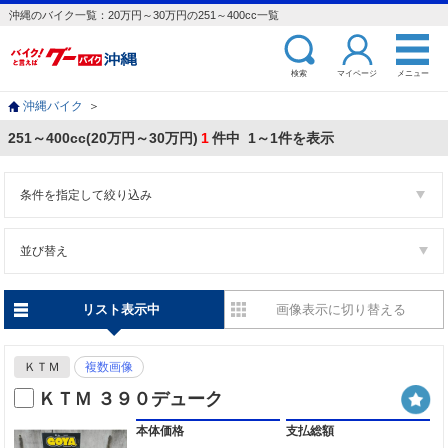
沖縄のバイク一覧：20万円～30万円の251～400cc一覧
検索
マイページ
メニュー
沖縄バイク
＞
251～400cc(20万円～30万円)
1
件中 1～1件を表示
条件を指定して絞り込み
並び替え
リスト表示中
画像表示に切り替える
ＫＴＭ
複数画像
ＫＴＭ ３９０デューク
本体価格
支払総額