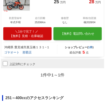
25
28
万円
万円
初度登録年
走行距離
修復歴
車検/自賠責
年式不明
25206Km
なし
検2028/04
1分で完了！
【無料】電話問い合わせ
【無料】見積・在庫確認
沖縄県 豊見城市真玉橋１３１−１
ショップレビュー(
1件
)
5
ゴヤオート 那覇店
総合評価:
点
上記1件にチェック
1件中1～1件
251～400ccのアクセスランキング