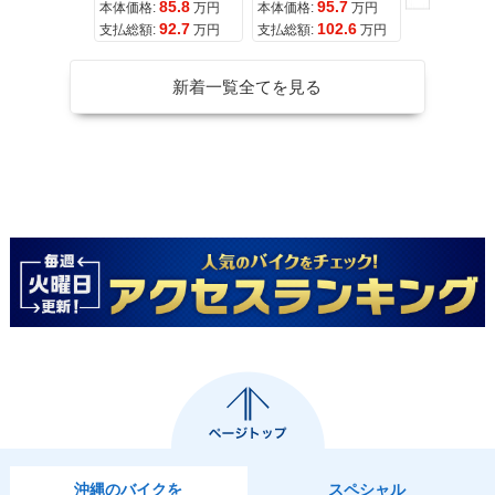
85.8
95.7
11
本体価格:
万円
本体価格:
万円
本体価格:
92.7
102.6
12
支払総額:
万円
支払総額:
万円
支払総額:
新着一覧全てを見る
沖縄のバイクを
スペシャル