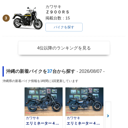
カワサキ
Ｚ９００ＲＳ
3
掲載台数：15
バイクを探す
4位以降のランキングを見る
沖縄の新着バイクを
37
台から探す
- 2026/08/07 -
沖縄県の新着バイク情報を1時間に1回更新しています
カワサキ
カワサキ
カワサキ
エリミネーター４００
エリミネーター４００ＳＥ