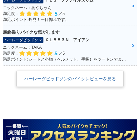
ＦＬＳ ソフテイルスリム
ハーレーダビッドソン
ニックネーム：あやちゃん
5
満足度：
／5
満足ポイント:外見！一目惚れです。
最終乗りバイクな気がします
ＸＬ８８３Ｎ アイアン
ハーレーダビッドソン
ニックネーム：TAKA
5
満足度：
／5
満足ポイント:シートと小物（ヘルメット、手袋）をツートンでまとめているところ
ハーレーダビッドソンのバイクレビューを見る