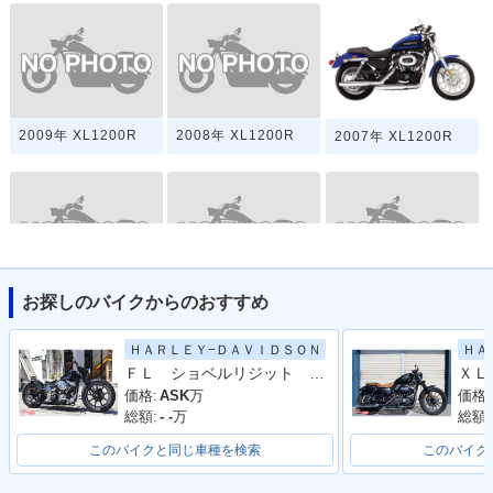
2009年 XL1200R
2008年 XL1200R
2007年 XL1200R
お探しのバイクからのおすすめ
2006年 XL1200R
2005年 XL1200R
2004年 XL1200R
ＨＡＲＬＥＹ−ＤＡＶＩＤＳＯＮ
ＨＡ
ＦＬ ショベルリジット スプリンガー ジョッキーシフト
価格:
ASK
万
価格:
総額:
- -
万
総額:
このバイクと同じ車種を検索
このバイク