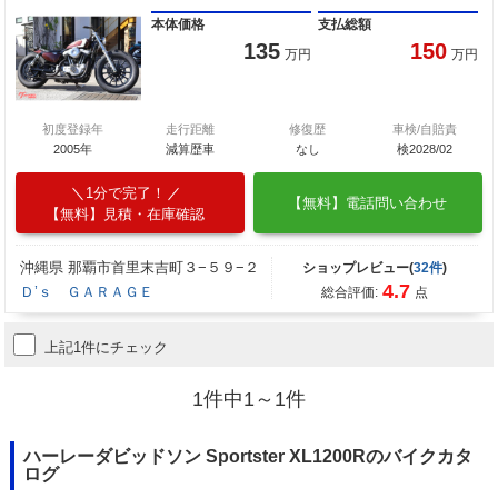
本体価格
支払総額
135
150
万円
万円
初度登録年
走行距離
修復歴
車検/自賠責
2005年
減算歴車
なし
検2028/02
1分で完了！
【無料】電話問い合わせ
【無料】見積・在庫確認
沖縄県 那覇市首里末吉町３−５９−２
ショップレビュー(
32件
)
4.7
Ｄ’ｓ ＧＡＲＡＧＥ
総合評価:
点
上記1件にチェック
1件中1～1件
ハーレーダビッドソン Sportster XL1200Rのバイクカタ
ログ