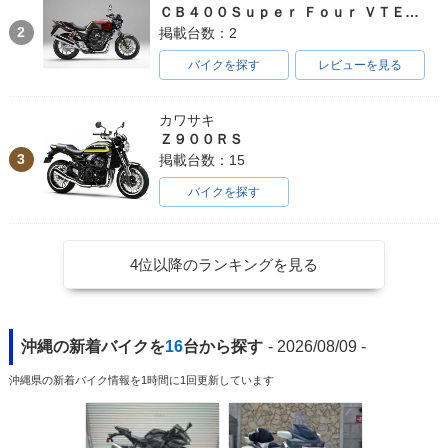
ＣＢ４００Ｓｕｐｅｒ Ｆｏｕｒ ＶＴＥＣ ＳＰＥＣ３
2
掲載台数：2
バイクを探す
レビューを見る
カワサキ
Ｚ９００ＲＳ
3
掲載台数：15
バイクを探す
4位以降のランキングを見る
沖縄の新着バイクを
16
台から探す
- 2026/08/09 -
沖縄県の新着バイク情報を1時間に1回更新しています