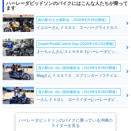
ハーレーダビッドソンのバイクにはこんな人たちが乗って
ます
南の駅やえせ撮影会（2020年6月28日開催）
イエローさん:ＦＸＤＣ スーパーグライドカスタム(ハーレーダビッドソン)
2001年 FXSTI Soft
2003年 FXST Softa
2002年 FXST Softa
ail Standard
il Standard
il Standard
Drawin'Rod&Custom Day (2020年2月23日開催)
まーちゃんさん:ＸＬＨ８８３(ハーレーダビッドソン)
道の駅ゆいゆい国頭撮影会（2019年5月26日開催）
Megさん:ＦＸＳＴＳ スプリンガーソフテイル(ハーレーダビッドソン)
2001年 FXST Softa
2000年 FXST Softa
1999年 FXST Softa
il Standard
il Standard
il Standard
道の駅ゆいゆい国頭撮影会（2019年5月26日開催）
一さん:ＦＸＤＬ ローライダー(ハーレーダビッドソン)
ハーレーダビッドソンのバイクに乗っている沖縄の
ライダーを見る
1990年 FXST Softa
1989年 FXST Softa
1988年 FXST Softa