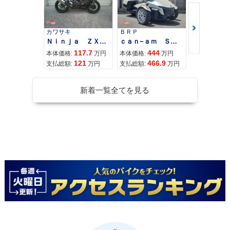
カワサキ
ＢＲＰ
スズキ
Ｎｉｎｊａ ＺＸ−４Ｒ ＳＥ
ｃａｎ−ａｍ ＳＰＹＤＥＲ ＲＴ ＬＩＭＩＴＥＤ
117.7
444
68
本体価格:
万円
本体価格:
万円
本体価格:
121
466.9
71
支払総額:
万円
支払総額:
万円
支払総額:
新着一覧全てを見る