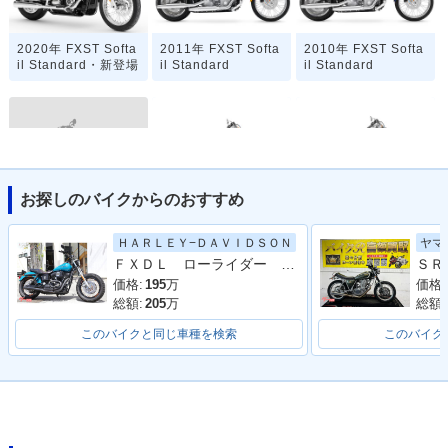
2020年 FXST Softa
2011年 FXST Softa
2010年 FXST Softa
il Standard・新登場
il Standard
il Standard
お探しのバイクからのおすすめ
2009年 FXST Softa
2008年 FXST Softa
2007年 FXST Softa
il Standard
il Standard
il Standard
ＨＡＲＬＥＹ−ＤＡＶＩＤＳＯＮ
ヤマ
ＦＸＤＬ ローライダー １４５０ サンダーヘッダーマフラー Ｗディスク化
価格:
195
万
価格:
総額:
205
万
総額:
このバイクと同じ車種を検索
このバイク
2006年 FXST Softa
2005年 FXST Softa
2004年 FXST Softa
il Standard
il Standard
il Standard