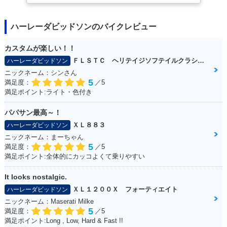
il Standard
il Standard
il Standard
ハーレーダビッドソンのバイクレビュー
カスタムが楽しい！！
ＦＬＳＴＣ ヘリテイジソフテイルクラシック
ハーレーダビッドソン
ニックネーム：シンさん
5
1987年 FXST Softa
1986年 FXST Softa
1985年 FXST Softa
満足度：
／5
il Standard
il Standard
il Standard
満足ポイント:ライト・色付き
パパサン最高～！
ＸＬ８８３
ハーレーダビッドソン
ニックネーム：まーちゃん
5
満足度：
／5
満足ポイント:全体的にカッコよくて乗りやすい
1984年 FXST Softa
il Standard
It looks nostalgic.
ＸＬ１２００Ｘ フォーティエイト
ハーレーダビッドソン
ニックネーム：Maserati Milke
5
満足度：
／5
満足ポイント:Long , Low, Hard & Fast !!