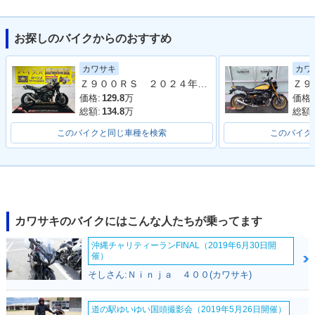
お探しのバイクからのおすすめ
2024年 Z900RS CA
2023年 Z900RS CA
2022年 Z900RS CA
カワサキ
カワ
FE
FE・マイナーチェン
FE・カラーチェンジ
Ｚ９００ＲＳ ２０２４年モデル 社外フルエキマフラー フェンダーレス ラジエーターカバー タンデムバー シート カスタム多数
ジ
価格:
129.8
万
価格:
総額:
134.8
万
総額:
このバイクと同じ車種を検索
このバイク
2021年 Z900RS CA
2020年 Z900RS CA
2019年 Z900RS CA
FE・カラーチェンジ
FE・カラーチェンジ
FE・カラーチェンジ
カワサキのバイクにはこんな人たちが乗ってます
沖縄チャリティーランFINAL（2019年6月30日開
催）
そしさん:Ｎｉｎｊａ ４００(カワサキ)
2018年 Z900RS CA
道の駅ゆいゆい国頭撮影会（2019年5月26日開催）