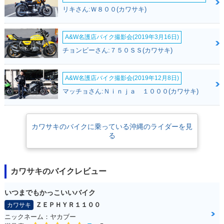
FE・新登場
リキさん:Ｗ８００(カワサキ)
A&W名護店バイク撮影会(2019年3月16日)
チョンビーさん:７５０ＳＳ(カワサキ)
A&W名護店バイク撮影会(2019年12月8日)
マッチョさん:Ｎｉｎｊａ １０００(カワサキ)
カワサキのバイクに乗っている沖縄のライダーを見
る
カワサキのバイクレビュー
いつまでもかっこいいバイク
ＺＥＰＨＹＲ１１００
カワサキ
ニックネーム：ヤカブー