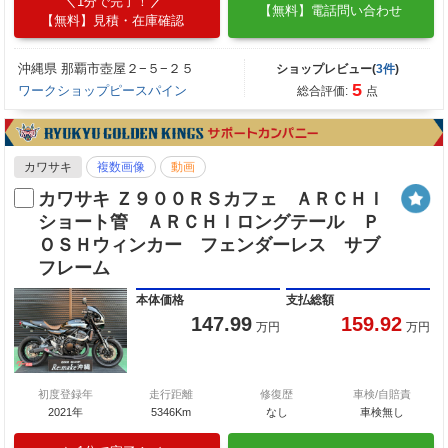
1分で完了！
【無料】電話問い合わせ
【無料】見積・在庫確認
沖縄県 那覇市壺屋２−５−２５
ショップレビュー(
3件
)
5
ワークショップピースパイン
総合評価:
点
カワサキ
複数画像
動画
カワサキ Ｚ９００ＲＳカフェ ＡＲＣＨＩ
ショート管 ＡＲＣＨＩロングテール Ｐ
ＯＳＨウィンカー フェンダーレス サブ
フレーム
本体価格
支払総額
147.99
159.92
万円
万円
初度登録年
走行距離
修復歴
車検/自賠責
2021年
5346Km
なし
車検無し