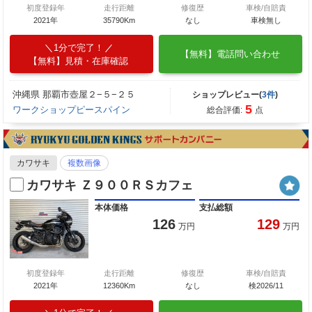
初度登録年
走行距離
修復歴
車検/自賠責
2021年
35790Km
なし
車検無し
1分で完了！
【無料】電話問い合わせ
【無料】見積・在庫確認
沖縄県 那覇市壺屋２−５−２５
ショップレビュー(
3件
)
5
ワークショップピースパイン
総合評価:
点
カワサキ
複数画像
カワサキ Ｚ９００ＲＳカフェ
本体価格
支払総額
126
129
万円
万円
初度登録年
走行距離
修復歴
車検/自賠責
2021年
12360Km
なし
検2026/11