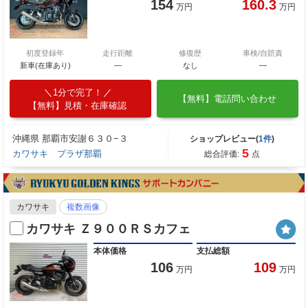
154
160.3
万円
万円
初度登録年
走行距離
修復歴
車検/自賠責
新車(在庫あり)
―
なし
―
1分で完了！
【無料】電話問い合わせ
【無料】見積・在庫確認
沖縄県 那覇市安謝６３０−３
ショップレビュー(
1件
)
5
カワサキ プラザ那覇
総合評価:
点
カワサキ
複数画像
カワサキ Ｚ９００ＲＳカフェ
本体価格
支払総額
106
109
万円
万円