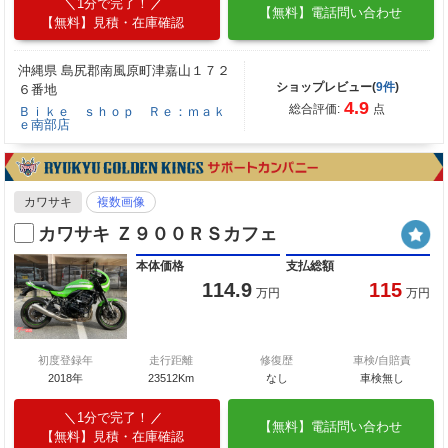
1分で完了！
【無料】電話問い合わせ
【無料】見積・在庫確認
沖縄県 島尻郡南風原町津嘉山１７２
ショップレビュー(
9件
)
６番地
4.9
総合評価:
点
Ｂｉｋｅ ｓｈｏｐ Ｒｅ：ｍａｋ
ｅ南部店
カワサキ
複数画像
カワサキ Ｚ９００ＲＳカフェ
本体価格
支払総額
114.9
115
万円
万円
初度登録年
走行距離
修復歴
車検/自賠責
2018年
23512Km
なし
車検無し
1分で完了！
【無料】電話問い合わせ
【無料】見積・在庫確認