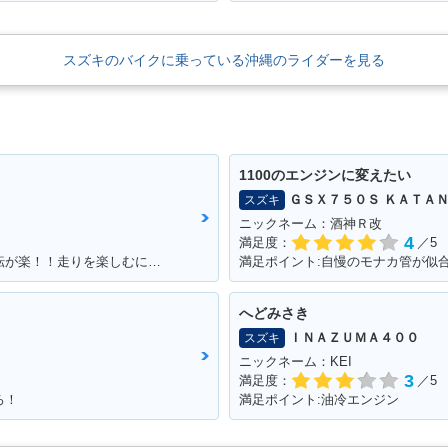
スズキのバイクに乗っている沖縄のライダーを見る
1100のエンジンに変えたい
ＧＳＸ７５０Ｓ ＫＡＴＡ
スズキ
ニックネーム：酒神Ｒ改
4
満足度：
／5
満足ポイント:パワーがあるんで速い！運転が楽！！走りを楽しむにはもってこいの1台！足回りかえるとかなり乗りやすくなります
へどみさき
ＩＮＡＺＵＭＡ４００
スズキ
ニックネーム：KEI
3
満足度：
／5
ろ！
満足ポイント:油冷エンジン