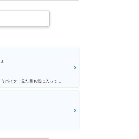
ＮＡ
満足ポイント:自慢のモナカ管が似合うバイク！見た目も気に入っています！