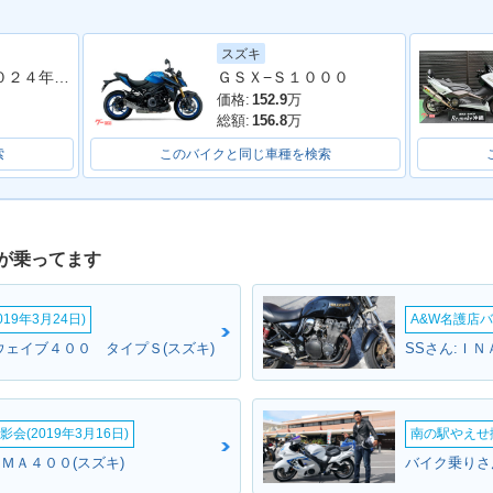
スズキ
Ｚ９００ＲＳ ２０２４年モデル 社外フルエキマフラー フェンダーレス ラジエーターカバー タンデムバー シート カスタム多数
ＧＳＸ−Ｓ１０００
価格:
152.9
万
総額:
156.8
万
索
このバイクと同じ車種を検索
が乗ってます
19年3月24日)
A&W名護店バ
ウェイブ４００ タイプＳ(スズキ)
SSさん:ＩＮ
会(2019年3月16日)
南の駅やえせ撮
ＵＭＡ４００(スズキ)
バイク乗りさん