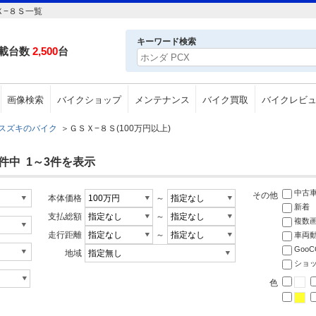
Ｘ−８Ｓ一覧
キーワード検索
載台数
2,500
台
画像検索
バイクショップ
メンテナンス
バイク買取
バイクレビ
スズキのバイク
＞
ＧＳＸ−８Ｓ(100万円以上)
件中 1～3件を表示
中古
その他
本体価格
～
新着
支払総額
～
複数
走行距離
～
車両
Goo
地域
ショ
色