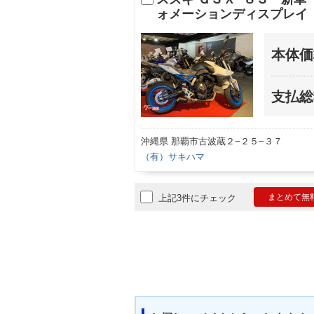
ォメーションディスプレイ
本体価
支払総
沖縄県 那覇市古波蔵２−２５−３７
（有）サキハマ
まとめて無
上記3件にチェック