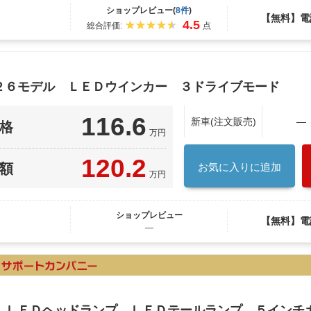
ショップレビュー(
8件
)
【無料】電
4.5
総合評価:
点
０２６モデル ＬＥＤウインカー ３ドライブモード
116.6
新車(注文販売)
―
格
万円
120.2
額
お気に入りに追加
万円
ショップレビュー
【無料】電
―
車 ＬＥＤヘッドランプ ＬＥＤテールランプ ５インチ