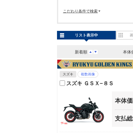
こだわり条件で検索
リスト表示中
新着順
本体
スズキ
複数画像
スズキ ＧＳＸ−８Ｓ
本体価
支払総