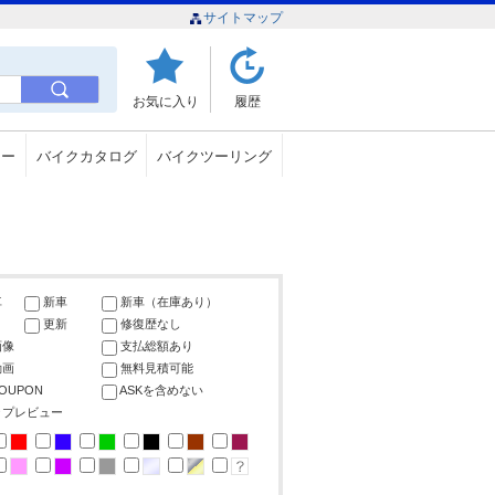
サイトマップ
お気に入り
履歴
ュー
バイクカタログ
バイクツーリング
車
新車
新車（在庫あり）
更新
修復歴なし
画像
支払総額あり
動画
無料見積可能
COUPON
ASKを含めない
ップレビュー