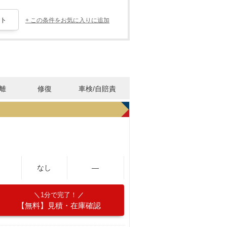
+ この条件をお気に入りに追加
離
修復
車検/自賠責
なし
―
1分で完了！
【無料】見積・在庫確認