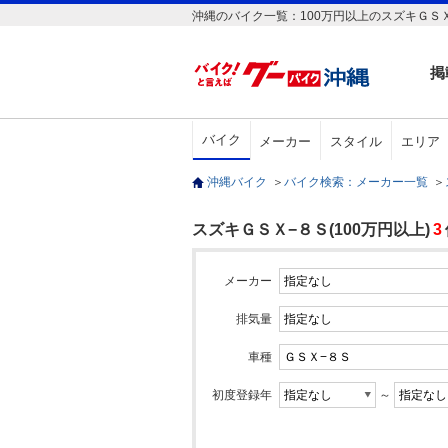
沖縄のバイク一覧：100万円以上のスズキＧＳ
掲
バイク
メーカー
スタイル
エリア
沖縄バイク
＞
バイク検索：メーカー一覧
＞
スズキＧＳＸ−８Ｓ(100万円以上)
3
メーカー
排気量
車種
初度登録年
～