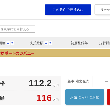
画像表示に切り替える
価格
支払総額
初度登録年
走行距
112.2
新車(注文販売)
―
格
万円
116
額
お気に入りに追加
万円