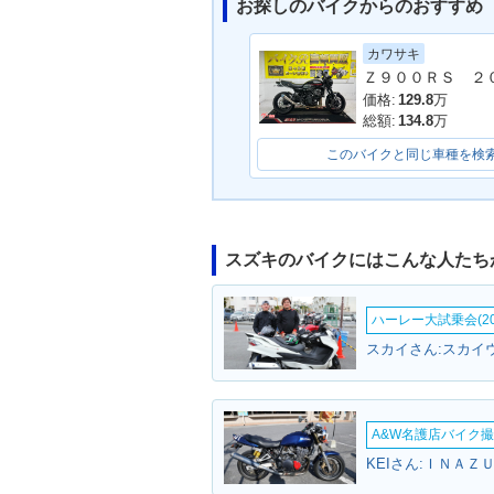
お探しのバイクからのおすすめ
カワサキ
価格:
129.8
万
総額:
134.8
万
このバイクと同じ車種を検
スズキのバイクにはこんな人たち
ハーレー大試乗会(20
スカイさん:スカイ
A&W名護店バイク撮影
KEIさん:ＩＮＡＺ