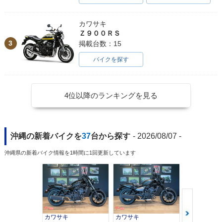
カワサキ
Ｚ９００ＲＳ
3
掲載台数：15
バイクを探す
4位以降のランキングを見る
沖縄の新着バイクを
37
台から探す
- 2026/08/07 -
沖縄県の新着バイク情報を1時間に1回更新しています
カワサキ
カワサキ
カワサキ