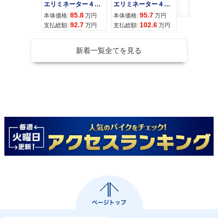
エリミネーター４００
エリミネーター４００ＳＥ
85.8
95.7
11
本体価格:
万円
本体価格:
万円
本体価格:
92.7
102.6
12
支払総額:
万円
支払総額:
万円
支払総額:
新着一覧全てを見る