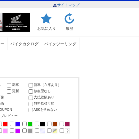
サイトマップ
お気に入り
履歴
ュー
バイクカタログ
バイクツーリング
車
新車
新車（在庫あり）
更新
修復歴なし
画像
支払総額あり
動画
無料見積可能
COUPON
ASKを含めない
ップレビュー