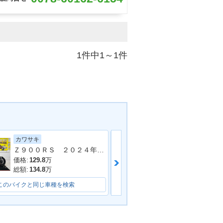
1件中1～1件
カワサキ
ヤマハ
Ｚ９００ＲＳ ２０２４年モデル 社外フルエキマフラー フェンダーレス ラジエーターカバー タンデムバー シート カスタム多数
ＭＴ−０９ＳＰ
価格:
129.8
万
価格:
107.5
万
総額:
134.8
万
総額:
108.9
万
このバイクと同じ車種を検索
このバイクと同じ車種を検索