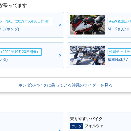
が乗ってます
INAL（2019年6月30日開催）
A&W名護店バ
ラ(ホンダ)
2021年10月23日開催）
沖縄チャリティ
ンダ)
猿軍No3さん
ホンダのバイクに乗っている沖縄のライダーを見る
乗りやすいバイク
フォルツァ
ホンダ