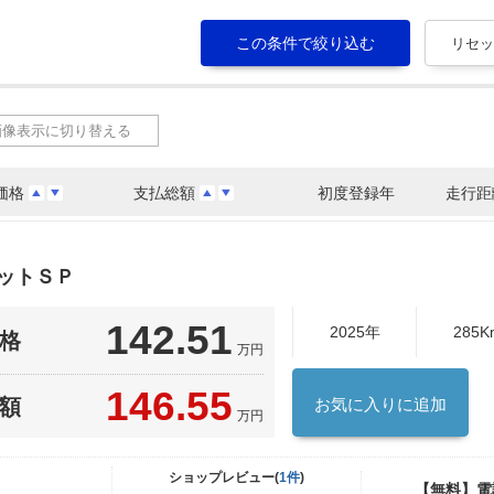
画像表示に切り替える
価格
支払総額
初度登録年
走行距
ットＳＰ
142.51
2025年
285K
格
万円
146.55
額
お気に入りに追加
万円
ショップレビュー(
1件
)
【無料】電