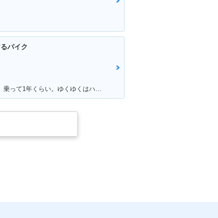
けるバイク
満足ポイント:マフラー音、カラー。 乗って1年くらい。ゆくゆくはハーレーに！通勤で使ってる。 ショック、ハンドル周りをカスタムしていきたい。