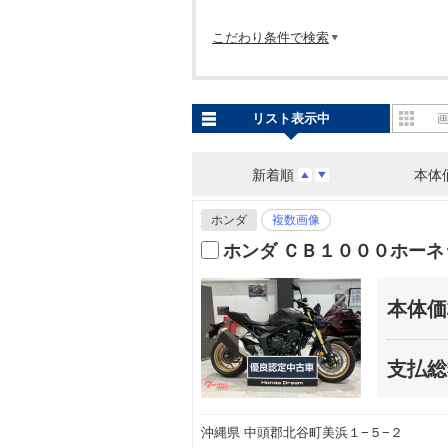
こだわり条件で検索
リスト表示中
新着順
本体
ホンダ
複数画像
ホンダ ＣＢ１０００ホーネ
本体価
支払総
沖縄県 中頭郡北谷町美浜１−５−２