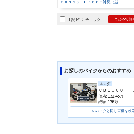
Ｈｏｎｄａ Ｄｒｅａｍ沖縄北谷
まとめて無
上記1件にチェック
お探しのバイクからのおすすめ
ホンダ
価格:
132.45
万
総額:
136
万
このバイクと同じ車種を検