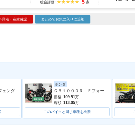
5
総合評価:
点
料見積・在庫確認
まとめてお気に入りに追加
ホンダ
ＣＢ１０００Ｆ フェンダーレスキット装着車両
ＣＢ１０００Ｒ Ｆフォークインナーパイプ新品交換／カーボンパーツ多数
価格:
109.51
万
総額:
113.05
万
索
このバイクと同じ車種を検索