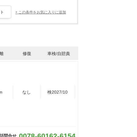
+ この条件をお気に入りに追加
離
修復
車検/自賠責
m
なし
検2027/10
0078-60162-6154
話問合せ