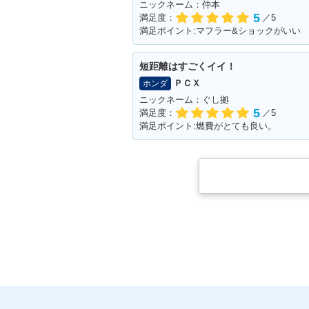
ニックネーム：仲本
5
満足度：
／5
満足ポイント:マフラー&ショックがいい
短距離はすごくイイ！
ＰＣＸ
ホンダ
ニックネーム：ぐし拠
5
満足度：
／5
満足ポイント:燃費がとても良い。