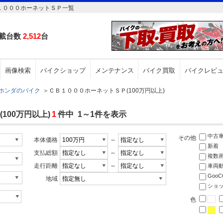
１０００ホーネットＳＰ一覧
載台数
2,512
台
画像検索
バイクショップ
メンテナンス
バイク買取
バイクレビ
ホンダのバイク
＞
ＣＢ１０００ホーネットＳＰ(100万円以上)
100万円以上)
1
件中 1～1件を表示
中古
その他
本体価格
～
新着
支払総額
～
複数
走行距離
～
車両
Goo
地域
ショ
色