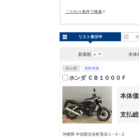
こだわり条件で検索
リスト表示中
新着順
本体
ホンダ
複数画像
ホンダ ＣＢ１０００Ｆ
本体価
支払総
沖縄県 中頭郡北谷町美浜１−５−２