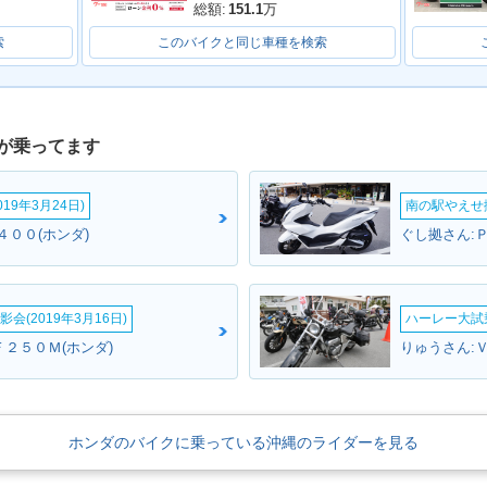
総額:
151.1
万
索
このバイクと同じ車種を検索
が乗ってます
19年3月24日)
南の駅やえせ撮
４００(ホンダ)
ぐし拠さん:Ｐ
会(2019年3月16日)
ハーレー大試乗
２５０Ｍ(ホンダ)
りゅうさん:Ｖ
ホンダのバイクに乗っている沖縄のライダーを見る