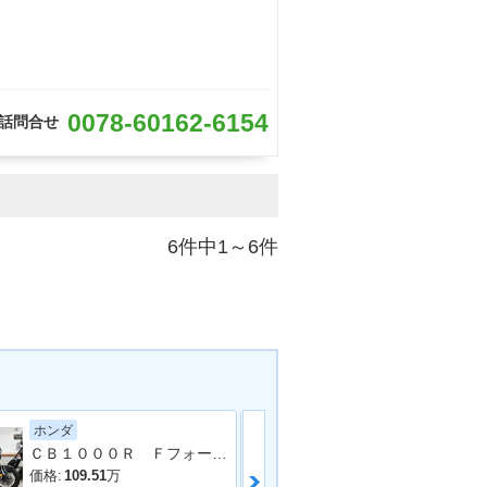
0078-60162-6154
話問合せ
6件中1～6件
ホンダ
ホンダ
ＣＢ１０００Ｒ Ｆフォークインナーパイプ新品交換／カーボンパーツ多数
価格:
109.51
万
価格:
76.5
万