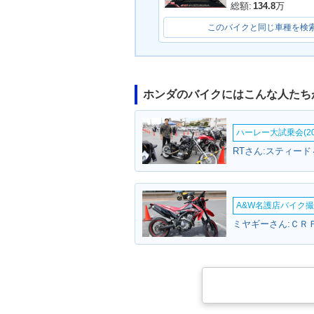
総額:
134.8
万
このバイクと同じ車種を検
ホンダのバイクにはこんな人たち
ハーレー大試乗会(20
RTさん:スティード
A&W名護店バイク撮影
ミヤギーさん:ＣＲＦ