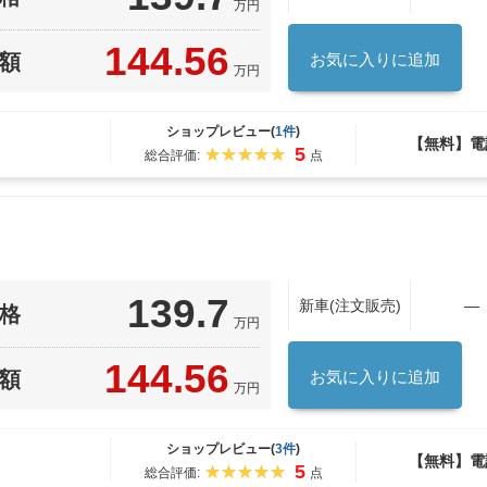
万円
144.56
額
お気に入りに追加
万円
ショップレビュー(
1件
)
【無料】電
5
総合評価:
点
139.7
新車(注文販売)
―
格
万円
144.56
額
お気に入りに追加
万円
ショップレビュー(
3件
)
【無料】電
5
総合評価:
点