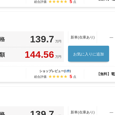
5
総合評価:
点
139.7
新車(在庫あり)
―
格
万円
144.56
額
お気に入りに追加
万円
ショップレビュー(
1件
)
【無料】電
5
総合評価:
点
139.7
新車(在庫あり)
―
格