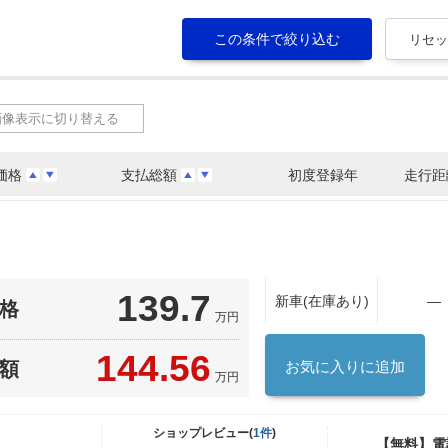
画像表示に切り替える
価格
支払総額
初度登録年
走行距
139.7
新車(在庫あり)
―
格
万円
144.56
額
お気に入りに追加
万円
ショップレビュー(
1件
)
【無料】電