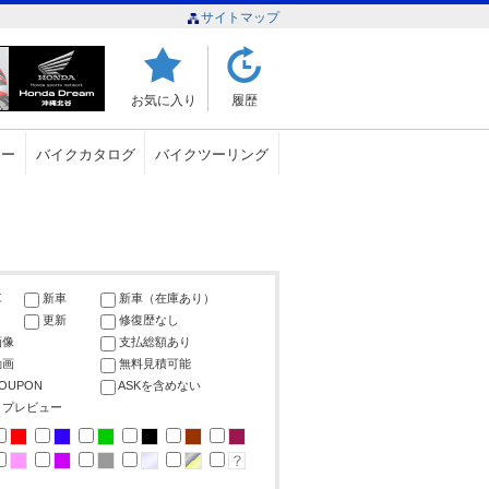
サイトマップ
お気に入り
履歴
ュー
バイクカタログ
バイクツーリング
車
新車
新車（在庫あり）
更新
修復歴なし
画像
支払総額あり
動画
無料見積可能
COUPON
ASKを含めない
ップレビュー