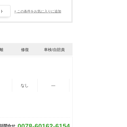
+ この条件をお気に入りに追加
離
修復
車検/自賠責
なし
―
0078-60162-6154
話問合せ