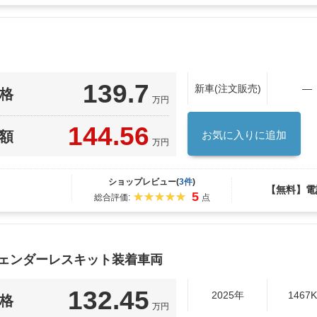
139.7
新車(注文販売)
―
格
万円
144.56
額
お気に入りに追加
万円
ショップレビュー(
3件
)
【無料】電
5
総合評価:
点
フェンダーレスキット装着車両
132.45
2025年
1467
格
万円