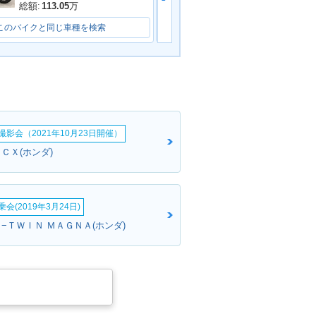
総額:
113.05
万
総額:
82.5
万
このバイクと同じ車種を検索
このバイクと同じ車種を検索
影会（2021年10月23日開催）
ＣＸ(ホンダ)
会(2019年3月24日)
−ＴＷＩＮ ＭＡＧＮＡ(ホンダ)