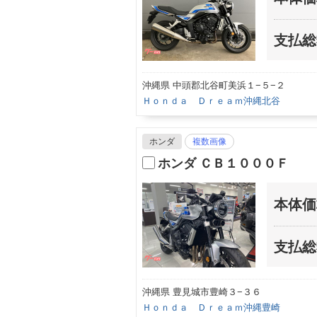
支払総
沖縄県 中頭郡北谷町美浜１−５−２
Ｈｏｎｄａ Ｄｒｅａｍ沖縄北谷
ホンダ
複数画像
ホンダ ＣＢ１０００Ｆ
本体価
支払総
沖縄県 豊見城市豊崎３−３６
Ｈｏｎｄａ Ｄｒｅａｍ沖縄豊崎