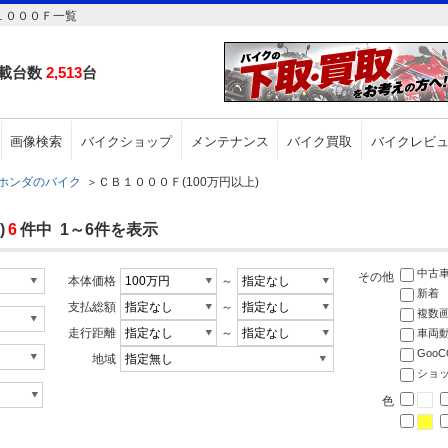
１０００Ｆ一覧
載台数
2,513
台
画像検索
バイクショップ
メンテナンス
バイク買取
バイクレビ
ホンダのバイク
＞
ＣＢ１０００Ｆ(100万円以上)
)
6
件中 1～6件を表示
中古
その他
本体価格
～
新着
支払総額
～
複数
走行距離
～
車両
Goo
地域
ショ
色