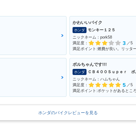
かわいいバイク
モンキー１２５
ホンダ
ニックネーム：pork58
3
満足度：
／5
満足ポイント:燃費が良い。リッター
ボルちゃんです!!!
ＣＢ４００Ｓｕｐｅｒ ボ
ホンダ
ニックネーム：ハムちゃん
5
満足度：
／5
満足ポイント:ポケットがあるところ
ホンダのバイクレビューを見る