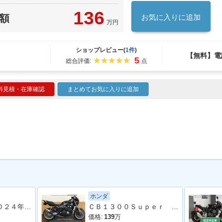
136
額
お気に入りに追加
万円
ショップレビュー(
1件
)
【無料】電
5
総合評価:
点
料見積・在庫確認
まとめてお気に入りに追加
ホンダ
Ｚ９００ＲＳ ２０２４年モデル 社外フルエキマフラー フェンダーレス ラジエーターカバー タンデムバー シート カスタム多数
ＣＢ１３００Ｓｕｐｅｒ Ｆｏｕｒ ワイバーンフルエキＭＦ
価格:
139
万