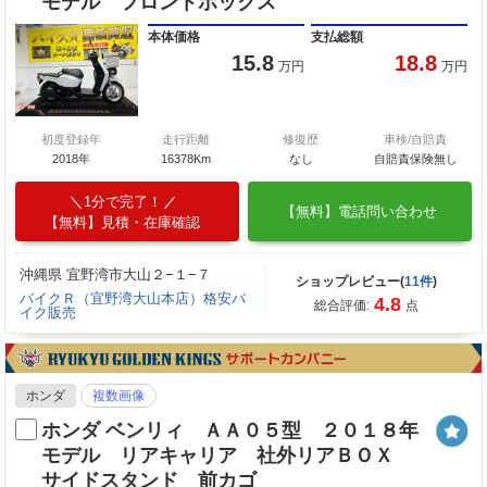
モデル フロントボックス
本体価格
支払総額
15.8
18.8
万円
万円
初度登録年
走行距離
修復歴
車検/自賠責
2018年
16378Km
なし
自賠責保険無し
1分で完了！
【無料】電話問い合わせ
【無料】見積・在庫確認
沖縄県 宜野湾市大山２−１−７
ショップレビュー(
11件
)
バイクＲ（宜野湾大山本店）格安バ
4.8
総合評価:
点
イク販売
ホンダ
複数画像
ホンダ ベンリィ ＡＡ０５型 ２０１８年
モデル リアキャリア 社外リアＢＯＸ
サイドスタンド 前カゴ