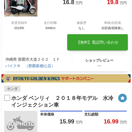
16.8
19.8
万円
万円
初度登録年
走行距離
修復歴
車検/自賠責
2018年
944Km
なし
自賠責保険無し
【無料】電話問い合わせ
沖縄県 那覇市大道２０２ １Ｆ
ショップレビュー
バイクＲ （那覇新都心店）
―
ホンダ
ホンダ ベンリィ ２０１８年モデル 水冷
インジェクション車
本体価格
支払総額
15.99
16.99
万円
万円