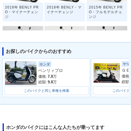
2018年 BENLY PR
2018年 BENLY・マ
2015年 BENLY PR
O・マイナーチェン
イナーチェンジ
O・フルモデルチェ
ジ
ンジ
お探しのバイクからのおすすめ
2015年 BENLY・フ
2012年 BENLY・追
2011年 BNELY PR
ヤマ
ホンダ
ルモデルチェンジ
加
O・新登場
ベンリィプロ
価格:
価格:
7.8
万
総額:
総額:
9.8
万
このバイクと同じ車種を検索
このバイク
2011年 BENLY・新
登場
ホンダのバイクにはこんな人たちが乗ってます