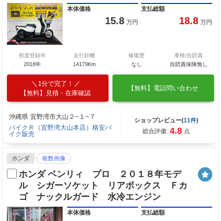
本体価格
支払総額
15.8
18.8
万円
万円
初度登録年
走行距離
修復歴
車検/自賠責
2018年
14179Km
なし
自賠責保険無し
1分で完了！
【無料】電話問い合わせ
【無料】見積・在庫確認
沖縄県 宜野湾市大山２−１−７
ショップレビュー(
11件
)
バイクＲ（宜野湾大山本店）格安バ
4.8
総合評価:
点
イク販売
ホンダ
複数画像
ホンダ ベンリィ プロ ２０１８年モデ
ル シガーソケット リアボックス Ｆカ
ゴ ナックルガード 水冷エンジン
本体価格
支払総額