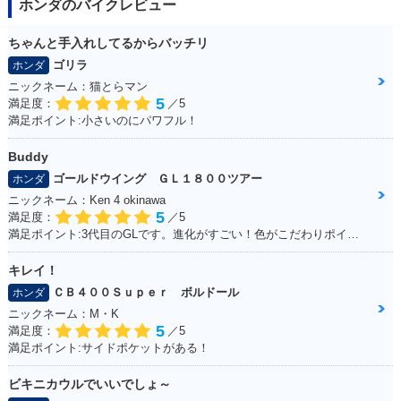
ホンダのバイクレビュー
ちゃんと手入れしてるからバッチリ
ゴリラ
ホンダ
ニックネーム：猫とらマン
5
満足度：
／5
満足ポイント:小さいのにパワフル！
Buddy
ゴールドウイング ＧＬ１８００ツアー
ホンダ
ニックネーム：Ken 4 okinawa
5
満足度：
／5
満足ポイント:3代目のGLです。進化がすごい！色がこだわりポイントです。
キレイ！
ＣＢ４００Ｓｕｐｅｒ ボルドール
ホンダ
ニックネーム：M・K
5
満足度：
／5
満足ポイント:サイドポケットがある！
ビキニカウルでいいでしょ～