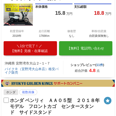
本体価格
支払総額
15.8
18.8
万円
万円
初度登録年
走行距離
修復歴
車検/自賠責
2018年
1766Km
なし
自賠責保険無し
1分で完了！
【無料】電話問い合わせ
【無料】見積・在庫確認
沖縄県 宜野湾市大山２−１−７
ショップレビュー(
11件
)
バイクＲ（宜野湾大山本店）格安バ
4.8
総合評価:
点
イク販売
ホンダ
複数画像
ホンダ ベンリィ ＡＡ０５型 ２０１８年
モデル フロントカゴ センタースタン
ド サイドスタンド