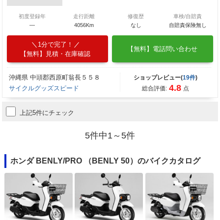
初度登録年
走行距離
修復歴
車検/自賠責
―
4056Km
なし
自賠責保険無し
1分で完了！
【無料】電話問い合わせ
【無料】見積・在庫確認
沖縄県 中頭郡西原町翁長５５８
ショップレビュー(
19件
)
4.8
サイクルグッズスピード
総合評価:
点
上記5件にチェック
5件中1～5件
ホンダ BENLY/PRO （BENLY 50）のバイクカタログ