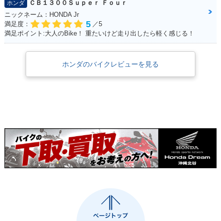
ＣＢ１３００Ｓｕｐｅｒ Ｆｏｕｒ
ホンダ
ニックネーム：HONDA Jr
5
満足度：
／5
満足ポイント:大人のBike！ 重たいけど走り出したら軽く感じる！
ホンダのバイクレビューを見る