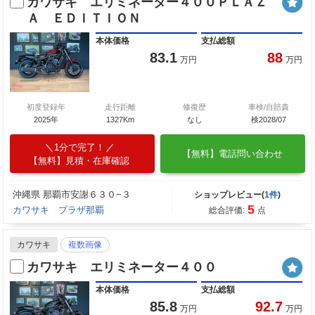
カワサキ エリミネーター４００ＰＬＡＺ
Ａ ＥＤＩＴＩＯＮ
本体価格
支払総額
83.1
88
万円
万円
初度登録年
走行距離
修復歴
車検/自賠責
2025年
1327Km
なし
検2028/07
1分で完了！
【無料】電話問い合わせ
【無料】見積・在庫確認
沖縄県 那覇市安謝６３０−３
ショップレビュー(
1件
)
5
カワサキ プラザ那覇
総合評価:
点
カワサキ
複数画像
カワサキ エリミネーター４００
本体価格
支払総額
85.8
92.7
万円
万円