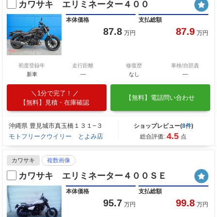
カワサキ エリミネーター４００
本体価格
支払総額
87.8
87.9
万円
万円
初度登録年
走行距離
修復歴
車検/自賠責
新車
—
なし
―
1分で完了！
【無料】電話問い合わせ
【無料】見積・在庫確認
沖縄県 豊見城市真玉橋１３１−３
ショップレビュー(
8件
)
4.5
モトフリークウイリー とよみ店
総合評価:
点
カワサキ
複数画像
カワサキ エリミネーター４００ＳＥ
本体価格
支払総額
95.7
99.8
万円
万円