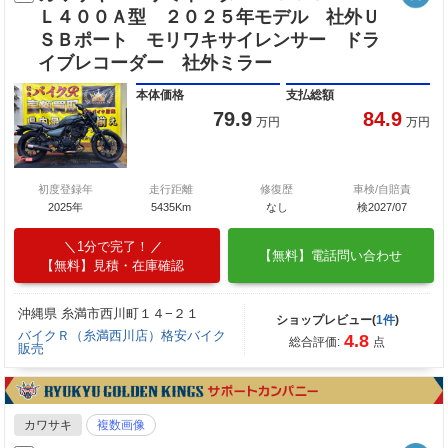
Ｌ４００Ａ型 ２０２５年モデル 社外Ｕ
ＳＢポート モリワキサイレンサー ドラ
イブレコーダー 社外ミラー
本体価格
支払総額
79.9
84.9
万円
万円
初度登録年
走行距離
修復歴
車検/自賠責
2025年
5435Km
なし
検2027/07
1分で完了！
【無料】電話問い合わせ
【無料】見積・在庫確認
沖縄県 糸満市西川町１４−２１
ショップレビュー(
1件
)
バイクＲ（糸満西川店）格安バイク
4.8
総合評価:
点
販売
カワサキ
複数画像