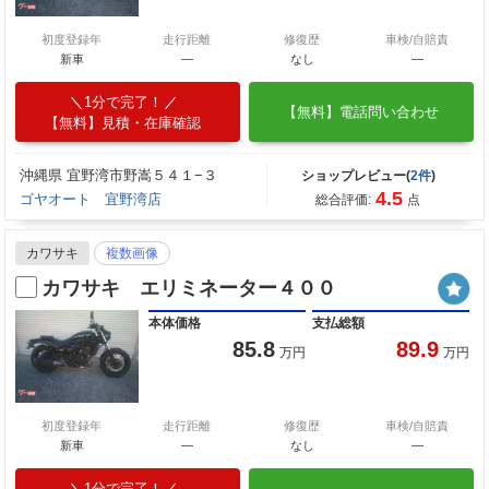
初度登録年
走行距離
修復歴
車検/自賠責
新車
—
なし
―
1分で完了！
【無料】電話問い合わせ
【無料】見積・在庫確認
沖縄県 宜野湾市野嵩５４１−３
ショップレビュー(
2件
)
4.5
ゴヤオート 宜野湾店
総合評価:
点
カワサキ
複数画像
カワサキ エリミネーター４００
本体価格
支払総額
85.8
89.9
万円
万円
初度登録年
走行距離
修復歴
車検/自賠責
新車
—
なし
―
1分で完了！