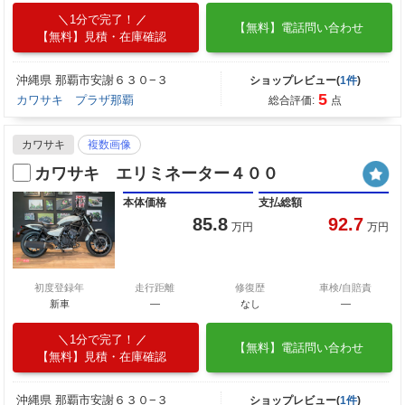
1分で完了！
【無料】電話問い合わせ
【無料】見積・在庫確認
沖縄県 那覇市安謝６３０−３
ショップレビュー(
1件
)
5
カワサキ プラザ那覇
総合評価:
点
カワサキ
複数画像
カワサキ エリミネーター４００
本体価格
支払総額
85.8
92.7
万円
万円
初度登録年
走行距離
修復歴
車検/自賠責
新車
—
なし
―
1分で完了！
【無料】電話問い合わせ
【無料】見積・在庫確認
沖縄県 那覇市安謝６３０−３
ショップレビュー(
1件
)