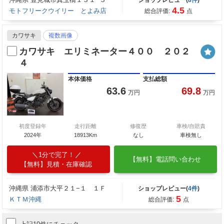
ショップレビュー(
8件
)
4.5
モトフリークウイリー とよみ店
総合評価:
点
カワサキ
複数画像
カワサキ エリミネーター４００ ２０２
４
本体価格
支払総額
63.6
69.8
万円
万円
初度登録年
走行距離
修復歴
車検/自賠責
2024年
18913Km
なし
車検無し
1分で完了！
【無料】電話問い合わせ
【無料】見積・在庫確認
沖縄県 浦添市大平２１−１ １Ｆ
ショップレビュー(
4件
)
5
ＫＴＭ沖縄
総合評価:
点