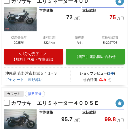
カワサキ エリミネーター４００
本体価格
支払総額
72
75
万円
万円
初度登録年
走行距離
修復歴
車検/自賠責
2025年
8224Km
なし
検2027/06
1分で完了！
【無料】電話問い合わせ
【無料】見積・在庫確認
沖縄県 宜野湾市野嵩５４１−３
ショップレビュー(
2件
)
4.5
ゴヤオート 宜野湾店
総合評価:
点
カワサキ
複数画像
カワサキ エリミネーター４００ＳＥ
本体価格
支払総額
95.7
99.8
万円
万円