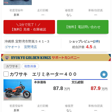
初度登録年
走行距離
修復歴
車検/自賠責
新車
—
なし
―
1分で完了！
【無料】電話問い合わせ
【無料】見積・在庫確認
沖縄県 宜野湾市野嵩５４１−３
ショップレビュー(
2件
)
4.5
ゴヤオート 宜野湾店
総合評価:
点
カワサキ
複数画像
カワサキ エリミネーター４００
本体価格
支払総額
87.8
87.9
万円
万円
初度登録年
走行距離
修復歴
車検/自賠責
新車
—
なし
―