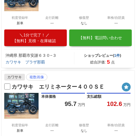
初度登録年
走行距離
修復歴
車検/自賠責
新車
—
なし
―
1分で完了！
【無料】電話問い合わせ
【無料】見積・在庫確認
沖縄県 那覇市安謝６３０−３
ショップレビュー(
1件
)
5
カワサキ プラザ那覇
総合評価:
点
カワサキ
複数画像
カワサキ エリミネーター４００ＳＥ
本体価格
支払総額
95.7
102.6
万円
万円
初度登録年
走行距離
修復歴
車検/自賠責
新車
—
なし
―