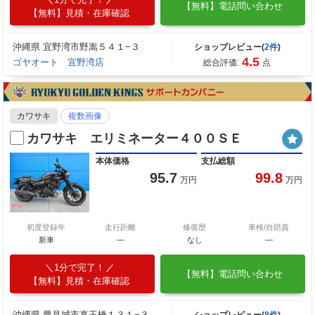
【無料】電話問い合わせ
【無料】見積・在庫確認
沖縄県 宜野湾市野嵩５４１−３
ショップレビュー(
2件
)
4.5
ゴヤオート 宜野湾店
総合評価:
点
カワサキ
複数画像
カワサキ エリミネーター４００ＳＥ
本体価格
支払総額
95.7
99.8
万円
万円
初度登録年
走行距離
修復歴
車検/自賠責
新車
—
なし
―
1分で完了！
【無料】電話問い合わせ
【無料】見積・在庫確認
沖縄県 豊見城市真玉橋１３１−３