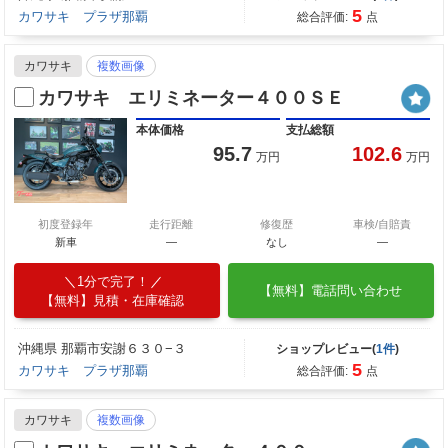
5
カワサキ プラザ那覇
総合評価:
点
カワサキ
複数画像
カワサキ エリミネーター４００ＳＥ
本体価格
支払総額
95.7
102.6
万円
万円
初度登録年
走行距離
修復歴
車検/自賠責
新車
—
なし
―
1分で完了！
【無料】電話問い合わせ
【無料】見積・在庫確認
沖縄県 那覇市安謝６３０−３
ショップレビュー(
1件
)
5
カワサキ プラザ那覇
総合評価:
点
カワサキ
複数画像