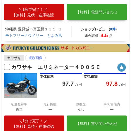
1分で完了！
【無料】電話問い合わせ
【無料】見積・在庫確認
沖縄県 豊見城市真玉橋１３１−３
ショップレビュー(
8件
)
4.5
モトフリークウイリー とよみ店
総合評価:
点
カワサキ
複数画像
カワサキ エリミネーター４００ＳＥ
本体価格
支払総額
97.7
97.8
万円
万円
初度登録年
走行距離
修復歴
車検/自賠責
新車
—
なし
―
1分で完了！
【無料】電話問い合わせ
【無料】見積・在庫確認