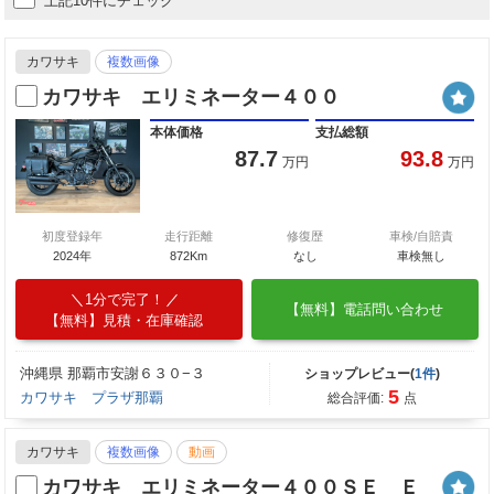
上記10件にチェック
カワサキ
複数画像
カワサキ エリミネーター４００
本体価格
支払総額
87.7
93.8
万円
万円
初度登録年
走行距離
修復歴
車検/自賠責
2024年
872Km
なし
車検無し
1分で完了！
【無料】電話問い合わせ
【無料】見積・在庫確認
沖縄県 那覇市安謝６３０−３
ショップレビュー(
1件
)
5
カワサキ プラザ那覇
総合評価:
点
カワサキ
複数画像
動画
カワサキ エリミネーター４００ＳＥ Ｅ