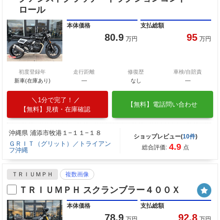
ロール
本体価格
支払総額
80.9
95
万円
万円
初度登録年
走行距離
修復歴
車検/自賠責
新車(在庫あり)
―
なし
―
1分で完了！
【無料】電話問い合わせ
【無料】見積・在庫確認
沖縄県 浦添市牧港１−１１−１８
ショップレビュー(
10件
)
ＧＲＩＴ（グリット）／トライアン
4.9
総合評価:
点
フ沖縄
ＴＲＩＵＭＰＨ
複数画像
ＴＲＩＵＭＰＨ スクランブラー４００Ｘ
本体価格
支払総額
78.9
92.8
万円
万円