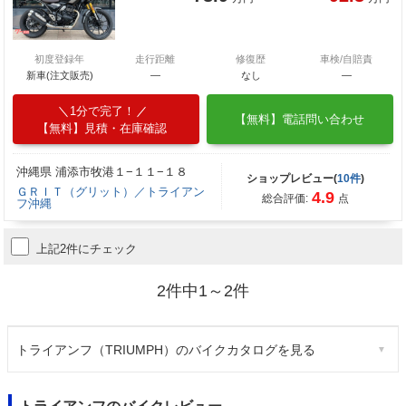
初度登録年
走行距離
修復歴
車検/自賠責
新車(注文販売)
―
なし
―
1分で完了！
【無料】電話問い合わせ
【無料】見積・在庫確認
沖縄県 浦添市牧港１−１１−１８
ショップレビュー(
10件
)
ＧＲＩＴ（グリット）／トライアン
4.9
総合評価:
点
フ沖縄
上記2件にチェック
2件中1～2件
トライアンフ（TRIUMPH）のバイクカタログを見る