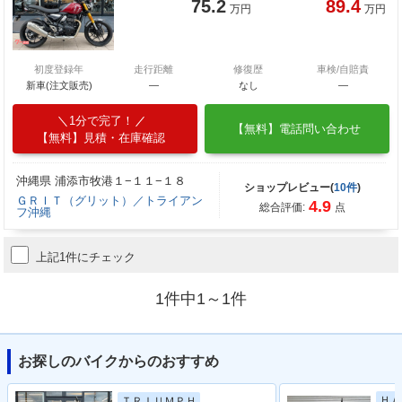
75.2
89.4
万円
万円
初度登録年
走行距離
修復歴
車検/自賠責
新車(注文販売)
―
なし
―
1分で完了！
【無料】電話問い合わせ
【無料】見積・在庫確認
沖縄県 浦添市牧港１−１１−１８
ショップレビュー(
10件
)
ＧＲＩＴ（グリット）／トライアン
4.9
総合評価:
点
フ沖縄
上記1件にチェック
1件中1～1件
お探しのバイクからのおすすめ
ＨＡ
ＴＲＩＵＭＰＨ