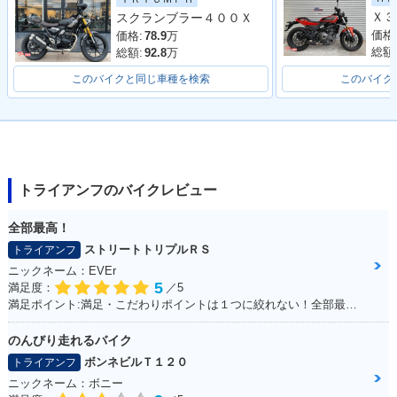
Ｘ３
スクランブラー４００Ｘ
価格
価格:
78.9
万
総額
総額:
92.8
万
このバイクと同じ車種を検索
このバイク
トライアンフのバイクレビュー
全部最高！
ストリートトリプルＲＳ
トライアンフ
ニックネーム：EVEr
5
満足度：
／5
満足ポイント:満足・こだわりポイントは１つに絞れない！全部最高！！
のんびり走れるバイク
ボンネビルＴ１２０
トライアンフ
ニックネーム：ボニー