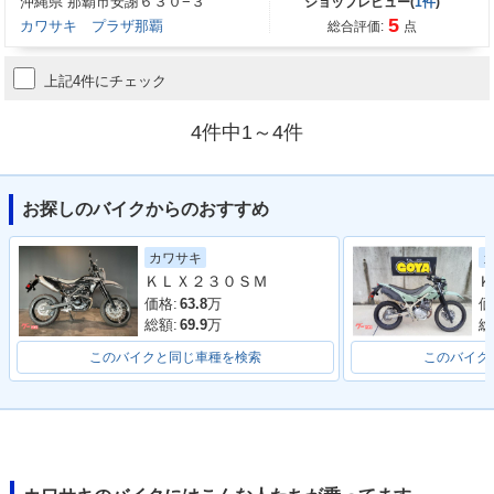
沖縄県 那覇市安謝６３０−３
ショップレビュー(
1件
)
5
カワサキ プラザ那覇
総合評価:
点
上記4件にチェック
4件中1～4件
お探しのバイクからのおすすめ
カワサキ
ＫＬＸ２３０ＳＭ
Ｋ
価格:
63.8
万
価
総額:
69.9
万
総
このバイクと同じ車種を検索
このバイク