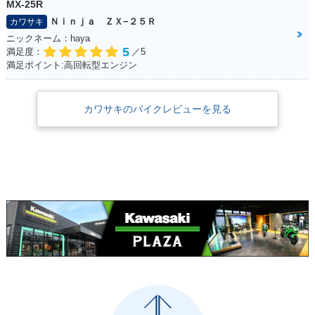
MX-25R
Ｎｉｎｊａ ＺＸ−２５Ｒ
カワサキ
ニックネーム：haya
5
満足度：
／5
満足ポイント:高回転型エンジン
カワサキのバイクレビューを見る