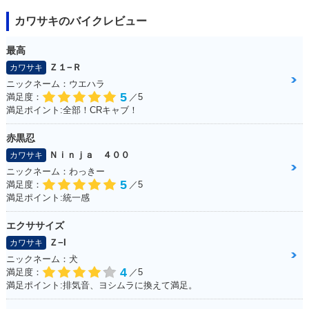
カワサキのバイクレビュー
最高
Ｚ１−Ｒ
カワサキ
ニックネーム：ウエハラ
5
満足度：
／5
満足ポイント:全部！CRキャブ！
赤黒忍
Ｎｉｎｊａ ４００
カワサキ
ニックネーム：わっきー
5
満足度：
／5
満足ポイント:統一感
エクササイズ
Ｚ−I
カワサキ
ニックネーム：犬
4
満足度：
／5
満足ポイント:排気音、ヨシムラに換えて満足。