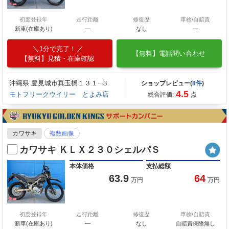
初度登録年
走行距離
修復歴
車検/自賠責
新車(在庫あり)
―
なし
―
1分で完了！
【無料】電話問い合わせ
【無料】見積・在庫確認
沖縄県 豊見城市真玉橋１３１−３
ショップレビュー(
8件
)
4.5
モトフリークウイリー とよみ店
総合評価:
点
カワサキ
複数画像
カワサキ ＫＬＸ２３０シェルパＳ
本体価格
支払総額
63.9
64
万円
万円
初度登録年
走行距離
修復歴
車検/自賠責
新車(在庫あり)
―
なし
自賠責保険無し