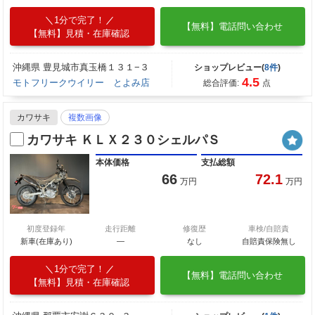
1分で完了！
【無料】電話問い合わせ
【無料】見積・在庫確認
沖縄県 豊見城市真玉橋１３１−３
ショップレビュー(
8件
)
4.5
モトフリークウイリー とよみ店
総合評価:
点
カワサキ
複数画像
カワサキ ＫＬＸ２３０シェルパＳ
本体価格
支払総額
66
72.1
万円
万円
初度登録年
走行距離
修復歴
車検/自賠責
新車(在庫あり)
―
なし
自賠責保険無し
1分で完了！
【無料】電話問い合わせ
【無料】見積・在庫確認