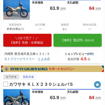
本体価格
支払総額
63.9
64
万円
万円
初度登録年
走行距離
修復歴
車検/自賠責
新車(在庫あり)
―
なし
―
1分で完了！
【無料】電話問い合わせ
【無料】見積・在庫確認
沖縄県 豊見城市真玉橋１３１−３
ショップレビュー(
8件
)
4.5
モトフリークウイリー とよみ店
総合評価:
点
カワサキ
複数画像
カワサキ ＫＬＸ２３０シェルパＳ
本体価格
支払総額
63.9
64
万円
万円