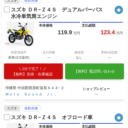
スズキ
複数画像
スズキ ＤＲ−Ｚ４Ｓ デュアルパーパス
水冷単気筒エンジン
本体価格
支払総額
119.9
123.4
万円
万円
初度登録年
走行距離
修復歴
車検/自賠責
新車(注文販売)
―
なし
―
1分で完了！
【無料】電話問い合わせ
【無料】見積・在庫確認
沖縄県 中頭郡西原町翁長６４４−２
ショップレビュー
Ｍｏｔｏ Ｓｏｕｎｄ Ｊｒ，
―
スズキ
複数画像
スズキ ＤＲ−Ｚ４Ｓ オフロード車
本体価格
支払総額