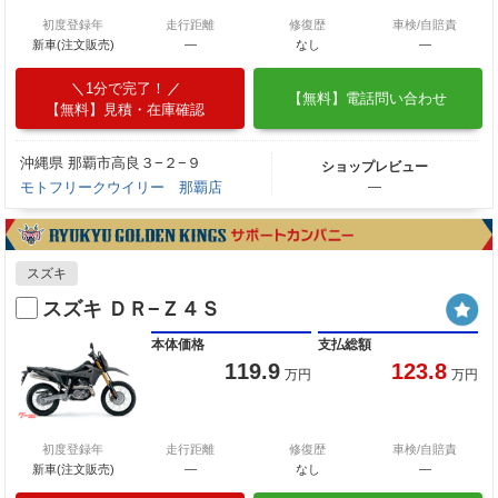
初度登録年
走行距離
修復歴
車検/自賠責
新車(注文販売)
―
なし
―
1分で完了！
【無料】電話問い合わせ
【無料】見積・在庫確認
沖縄県 那覇市高良３−２−９
ショップレビュー
モトフリークウイリー 那覇店
―
スズキ
スズキ ＤＲ−Ｚ４Ｓ
本体価格
支払総額
119.9
123.8
万円
万円
初度登録年
走行距離
修復歴
車検/自賠責
新車(注文販売)
―
なし
―