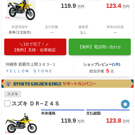
119.9
123.4
万円
万円
初度登録年
走行距離
修復歴
車検/自賠責
新車(注文販売)
―
なし
―
1分で完了！
【無料】電話問い合わせ
【無料】見積・在庫確認
沖縄県 那覇市上間３６３−１
ショップレビュー(
1件
)
5
ＹＥＬＬＯＷ ＳＴＯＮＥ
総合評価:
点
スズキ
スズキ ＤＲ−Ｚ４Ｓ
本体価格
支払総額
119.9
123.8
万円
万円