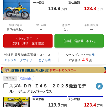
本体価格
支払総額
119.9
123.8
万円
万円
初度登録年
走行距離
修復歴
車検/自賠責
新車(在庫あり)
―
なし
―
1分で完了！
【無料】電話問い合わせ
【無料】見積・在庫確認
沖縄県 豊見城市真玉橋１３１−３
ショップレビュー(
8件
)
4.5
モトフリークウイリー とよみ店
総合評価:
点
スズキ
複数画像
スズキ ＤＲ−Ｚ４Ｓ ２０２５最新モデ
ル デュアルパーパス
本体価格
支払総額
119.9
123.4
万円
万円