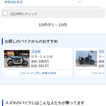
神里自転車店
―
上記10件にチェック
10件中1～10件
お探しのバイクからのおすすめ
スズ
スズキ
ＤＲ−Ｚ４ＳＭ
価格:
価格:
119.9
万
総額:
総額:
123.3
万
このバイクと同じ車種を検索
このバイク
スズキのバイクにはこんな人たちが乗ってます