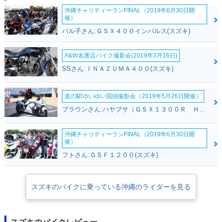
沖縄チャリティーランFINAL（2019年6月30日開
催）
パル子さん:ＧＳＸ４００インパルス(スズキ)
A&W名護店バイク撮影会(2019年3月16日)
SSさん:ＩＮＡＺＵＭＡ４００(スズキ)
道の駅ゆいゆい国頭撮影会（2019年5月26日開催）
ブラウンさん:ハヤブサ（ＧＳＸ１３００Ｒ Ｈａｙａｂｕｓａ）(スズキ)
沖縄チャリティーランFINAL（2019年6月30日開
催）
フトさん:ＧＳＦ１２００(スズキ)
スズキのバイクに乗っている沖縄のライダーを見る