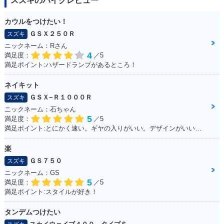
スズキのバイクレビュー
カウルをつけたい！
ＧＳＸ２５０Ｒ
スズキ
ニックネーム：Rさん
4
満足度：
／5
満足ポイント:ハザードランプがあるところ！
ネイキット
ＧＳＸ−Ｒ１０００Ｒ
スズキ
ニックネーム：石ちゃん
5
満足度：
／5
満足ポイント:とにかく速い。ギヤの入りがいい。デザインがいい！！
楽
ＧＳ７５０
スズキ
ニックネーム：GS
5
満足度：
／5
満足ポイント:スタイルが好き！
タンデムつけたい