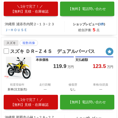
1分で完了！
【無料】電話問い合わせ
【無料】見積・在庫確認
沖縄県 浦添市内間２−１３−２３
ショップレビュー(
3件
)
5
Ｊ−ＨＯＵＳＥ
総合評価:
点
スズキ
複数画像
スズキ ＤＲ−Ｚ４Ｓ デュアルパーパス
本体価格
支払総額
119.9
123.5
万円
万円
初度登録年
走行距離
修復歴
車検/自賠責
新車(注文販売)
―
なし
―
1分で完了！
【無料】電話問い合わせ
【無料】見積・在庫確認
沖縄県 那覇市小禄１−２８−２７