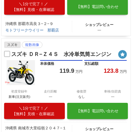
1分で完了！
【無料】電話問い合わせ
【無料】見積・在庫確認
沖縄県 那覇市高良３−２−９
ショップレビュー
モトフリークウイリー 那覇店
―
スズキ
複数画像
スズキ ＤＲ−Ｚ４Ｓ 水冷単気筒エンジン
本体価格
支払総額
119.9
123.8
万円
万円
初度登録年
走行距離
修復歴
車検/自賠責
新車(注文販売)
―
なし
―
1分で完了！
【無料】電話問い合わせ
【無料】見積・在庫確認
沖縄県 南城市大里稲嶺２０４７−１
ショップレビュー