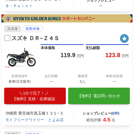
ショップレビュー
Ｂ・Ｐｏｉｎｔ
―
スズキ
複数画像
スズキ ＤＲ−Ｚ４Ｓ
本体価格
支払総額
119.9
123.8
万円
万円
初度登録年
走行距離
修復歴
車検/自賠責
新車(注文販売)
―
なし
―
1分で完了！
【無料】電話問い合わせ
【無料】見積・在庫確認
沖縄県 豊見城市真玉橋１３１−３
ショップレビュー(
8件
)
4.5
モトフリークウイリー とよみ店
総合評価:
点