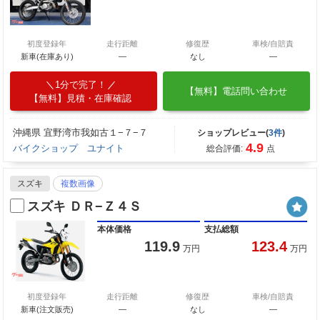
初度登録年
走行距離
修復歴
車検/自賠責
新車(在庫あり)
―
なし
―
1分で完了！
【無料】電話問い合わせ
【無料】見積・在庫確認
沖縄県 宜野湾市我如古１−７−７
ショップレビュー(
3件
)
4.9
バイクショップ ユナイト
総合評価:
点
スズキ
複数画像
スズキ ＤＲ−Ｚ４Ｓ
本体価格
支払総額
119.9
123.4
万円
万円
初度登録年
走行距離
修復歴
車検/自賠責
新車(注文販売)
―
なし
―