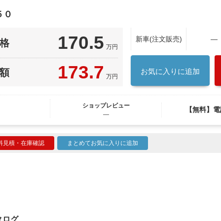
５０
170.5
新車(注文販売)
―
格
万円
173.7
額
お気に入りに追加
万円
ショップレビュー
【無料】電
―
料見積・在庫確認
まとめてお気に入りに追加
カタログ