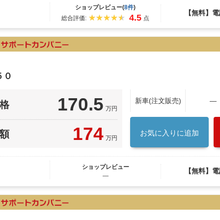
ショップレビュー(
8件
)
【無料】電
4.5
総合評価:
点
５０
170.5
新車(注文販売)
―
格
万円
174
額
お気に入りに追加
万円
ショップレビュー
【無料】電
―