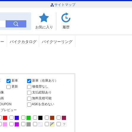
サイトマップ
お気に入り
履歴
ュー
バイクカタログ
バイクツーリング
車
新車
新車（在庫あり）
更新
修復歴なし
画像
支払総額あり
動画
無料見積可能
COUPON
ASKを含めない
ップレビュー