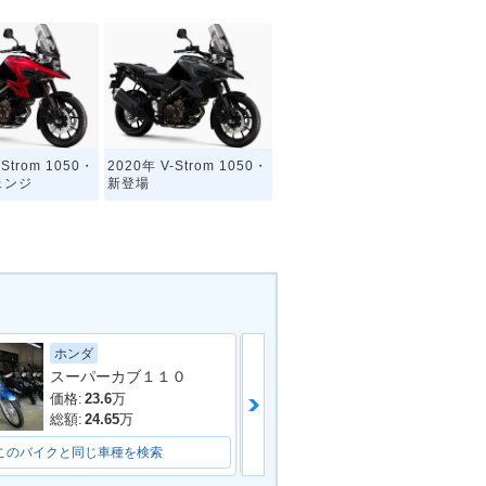
-Strom 1050・
2020年 V-Strom 1050・
ェンジ
新登場
スズキ
ホンダ
スーパーカブ１１０
価格:
11.8
万
価格:
23.6
万
総額:
14.8
万
総額:
24.65
万
このバイクと同じ車種を検索
このバイクと同じ車種を検索