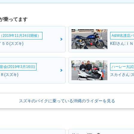
が乗ってます
2019年11月24日開催）
A&W名護店バ
５０(スズキ)
KEIさん:Ｉ
会(2019年3月16日)
ハーレー大試乗
Ｒ(スズキ)
スカイさん:
スズキのバイクに乗っている沖縄のライダーを見る