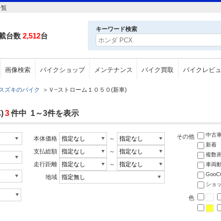
一覧
キーワード検索
載台数
2,512
台
画像検索
バイクショップ
メンテナンス
バイク買取
バイクレビ
スズキのバイク
＞
Ｖ−ストローム１０５０(新車)
)
3
件中 1～3件を表示
中古
その他
本体価格
～
新着
支払総額
～
複数
走行距離
～
車両
Goo
地域
ショ
色