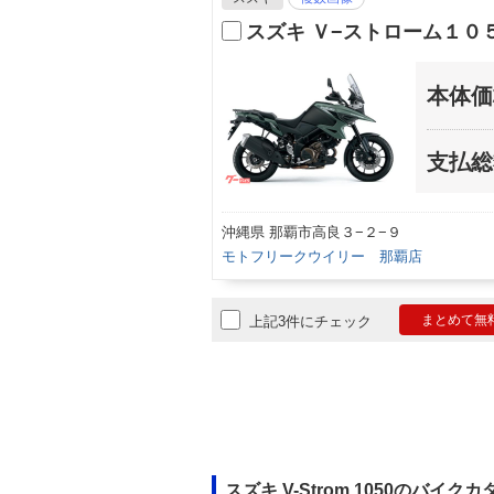
スズキ Ｖ−ストローム１０
本体価
支払総
沖縄県 那覇市高良３−２−９
モトフリークウイリー 那覇店
まとめて無
上記3件にチェック
スズキ V-Strom 1050のバイク