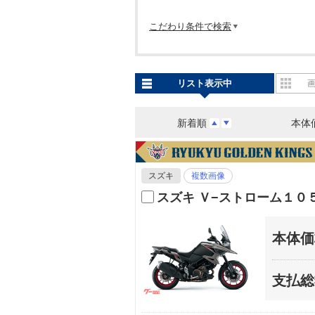
こだわり条件で検索
リスト表示中
新着順
本体
スズキ
複数画像
スズキ Ｖ−ストローム１０
本体価
支払総