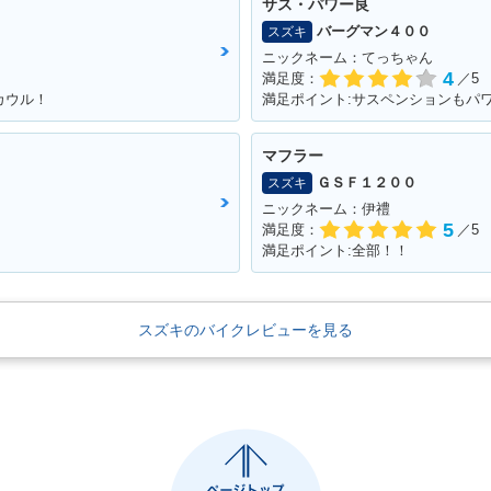
サス・パワー良
バーグマン４００
スズキ
ニックネーム：てっちゃん
4
満足度：
／5
カウル！
満足ポイント:サスペンションもパ
マフラー
ＧＳＦ１２００
スズキ
ニックネーム：伊禮
5
満足度：
／5
満足ポイント:全部！！
スズキのバイクレビューを見る