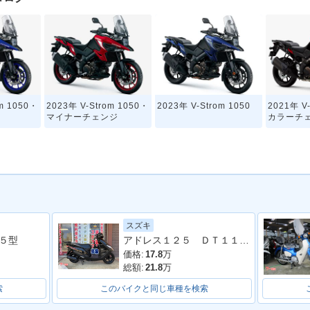
om 1050・
2023年 V-Strom 1050・
2023年 V-Strom 1050
2021年 V
マイナーチェンジ
カラーチ
スズキ
アドレス１２５ ＤＴ１１Ａ型 ２０２０年モデル ＬＥＤヘッドライト リアキャリア マルチマウントバー
５型
価格:
17.8
万
総額:
21.8
万
索
このバイクと同じ車種を検索