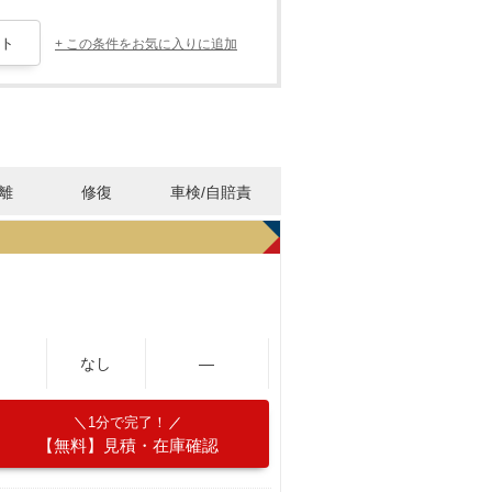
+ この条件をお気に入りに追加
離
修復
車検/自賠責
なし
―
1分で完了！
【無料】見積・在庫確認