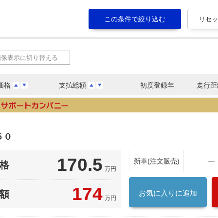
画像表示に切り替える
価格
支払総額
初度登録年
走行距
５０
170.5
新車(注文販売)
―
格
万円
174
額
お気に入りに追加
万円