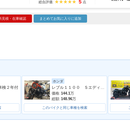
5
総合評価:
点
料見積・在庫確認
まとめてお気に入りに追加
ホンダ
車検２年付
レブル１１００ Ｓエディション ＤＣＴ
価格:
144.1
万
総額:
148.96
万
索
このバイクと同じ車種を検索