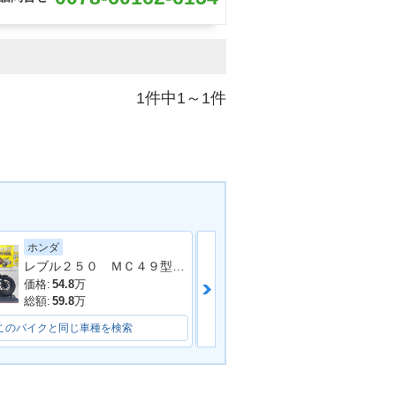
1件中1～1件
ホンダ
ホンダ
レブル２５０ ＭＣ４９型 ２０１９年モデル 社外タンクカバー サイドバック 社外マフラー アラーム
価格:
54.8
万
価格:
36.8
万
総額:
59.8
万
総額:
38.8
万
このバイクと同じ車種を検索
このバイクと同じ車種を検索