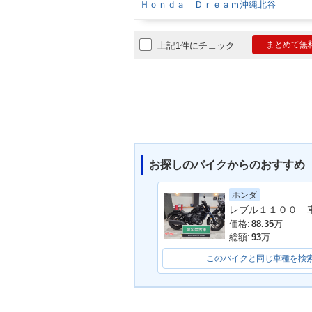
Ｈｏｎｄａ Ｄｒｅａｍ沖縄北谷
まとめて無
上記1件にチェック
お探しのバイクからのおすすめ
ホンダ
レブル１１００ 
価格:
88.35
万
総額:
93
万
このバイクと同じ車種を検