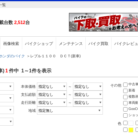
一覧
載台数
2,512
台
画像検索
バイクショップ
メンテナンス
バイク買取
バイクレビ
ホンダのバイク
＞
レブル１１００ ＤＣＴ(新車)
)
1
件中 1～1件を表示
中古
その他
本体価格
～
新着
支払総額
～
複数
走行距離
～
車両
Goo
地域
ショ
色