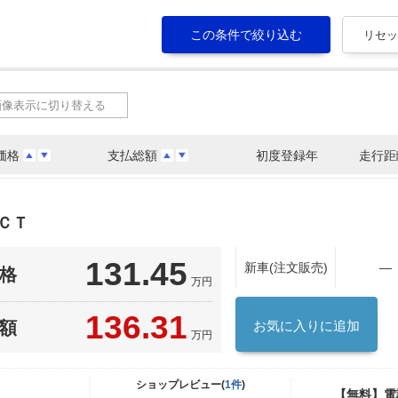
画像表示に切り替える
価格
支払総額
初度登録年
走行距
ＣＴ
131.45
新車(注文販売)
―
格
万円
136.31
額
お気に入りに追加
万円
ショップレビュー(
1件
)
【無料】電