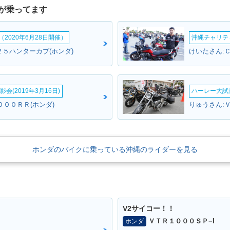
が乗ってます
2020年6月28日開催）
沖縄チャリティ
２５ハンターカブ(ホンダ)
けいたさん:
会(2019年3月16日)
ハーレー大試乗
０００ＲＲ(ホンダ)
りゅうさん:Ｖ
ホンダのバイクに乗っている沖縄のライダーを見る
V2サイコー！！
ＶＴＲ１０００ＳＰ−I
ホンダ