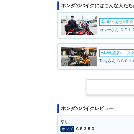
ホンダのバイクにはこんな人たち
南の駅やえせ撮影会（
カレーさん:ＣＴ１
A&W名護店バイク撮影
Tonyさん:ＣＢＲ１
ホンダのバイクレビュー
なし
ＧＢ３５０
ホンダ