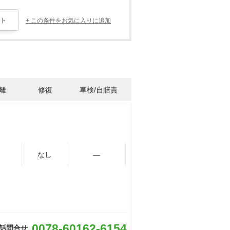
+ この条件をお気に入りに追加
離
修復
車検/自賠責
なし
―
0078-60162-6154
話問合せ