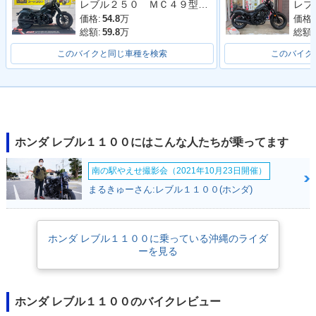
レブル２５０ ＭＣ４９型 ２０１９年モデル 社外タンクカバー サイドバック 社外マフラー アラーム
価格:
54.8
万
価格:
総額:
59.8
万
総額:
このバイクと同じ車種を検索
このバイク
ホンダ レブル１１００にはこんな人たちが乗ってます
南の駅やえせ撮影会（2021年10月23日開催）
まるきゅーさん:レブル１１００(ホンダ)
ホンダ レブル１１００に乗っている沖縄のライダ
ーを見る
ホンダ レブル１１００のバイクレビュー