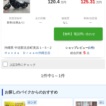
120.4
125.31
万円
万円
初度登録年
走行距離
修復歴
車検/自賠責
新車(在庫あり)
―
なし
―
【無料】電話問い合わせ
沖縄県 中頭郡北谷町美浜１−５−２
ショップレビュー(
1件
)
5
Ｈｏｎｄａ Ｄｒｅａｍ沖縄北谷
総合評価:
点
上記1件にチェック
1件中1～1件
お探しのバイクからのおすすめ
ホンダ
ホン