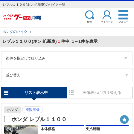
レブル１１００(ホンダ,新車)のバイク一覧
検索
マイページ
メニュー
ホンダのバイク
＞
レブル１１００(ホンダ,新車)
1
件中 1～1件を表示
条件を指定して絞り込み
並び替え
リスト表示中
画像表示に切り替える
ホンダ
複数画像
ホンダ レブル１１００
本体価格
支払総額