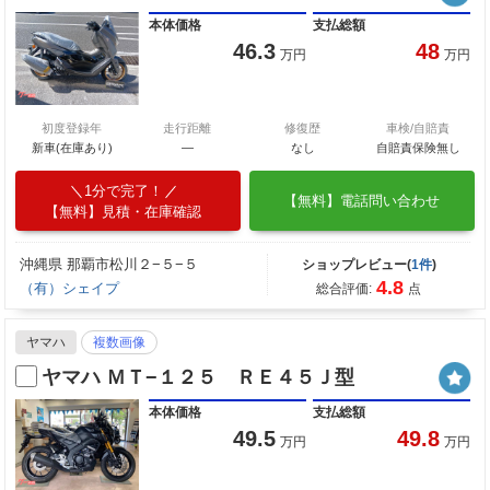
本体価格
支払総額
46.3
48
万円
万円
初度登録年
走行距離
修復歴
車検/自賠責
新車(在庫あり)
―
なし
自賠責保険無し
1分で完了！
【無料】電話問い合わせ
【無料】見積・在庫確認
沖縄県 那覇市松川２−５−５
ショップレビュー(
1件
)
4.8
（有）シェイプ
総合評価:
点
ヤマハ
複数画像
ヤマハ ＭＴ−１２５ ＲＥ４５Ｊ型
本体価格
支払総額
49.5
49.8
万円
万円