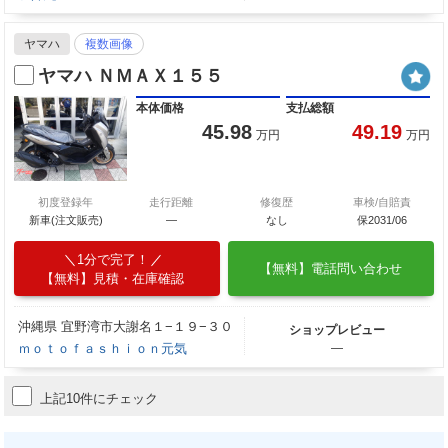
ヤマハ
複数画像
ヤマハ ＮＭＡＸ１５５
本体価格
支払総額
45.98
49.19
万円
万円
初度登録年
走行距離
修復歴
車検/自賠責
新車(注文販売)
―
なし
保2031/06
1分で完了！
【無料】電話問い合わせ
【無料】見積・在庫確認
沖縄県 宜野湾市大謝名１−１９−３０
ショップレビュー
ｍｏｔｏｆａｓｈｉｏｎ元気
―
上記10件にチェック