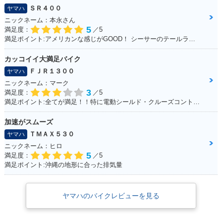
ＳＲ４００
ヤマハ
ニックネーム：本永さん
5
満足度：
／5
満足ポイント:アメリカンな感じがGOOD！ シーサーのテールランプ！70年代のB級チョッパーハンドル！ ブラッドスタイルさんにカスタムしてもらったところすべて！
カッコイイ大満足バイク
ＦＪＲ１３００
ヤマハ
ニックネーム：マーク
3
満足度：
／5
満足ポイント:全てが満足！！特に電動シールド・クルーズコントロール！
加速がスムーズ
ＴＭＡＸ５３０
ヤマハ
ニックネーム：ヒロ
5
満足度：
／5
満足ポイント:沖縄の地形に合った排気量
ヤマハのバイクレビューを見る