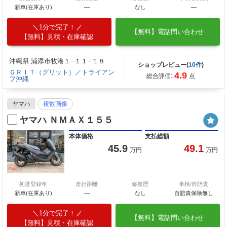
新車(在庫あり)
―
なし
―
1分で完了！
【無料】電話問い合わせ
【無料】見積・在庫確認
沖縄県 浦添市牧港１−１１−１８
ショップレビュー(
10件
)
ＧＲＩＴ（グリット）／トライアン
4.9
総合評価:
点
フ沖縄
ヤマハ
複数画像
ヤマハ ＮＭＡＸ１５５
本体価格
支払総額
45.9
49.1
万円
万円
初度登録年
走行距離
修復歴
車検/自賠責
新車(在庫あり)
―
なし
自賠責保険無し
1分で完了！
【無料】電話問い合わせ
【無料】見積・在庫確認