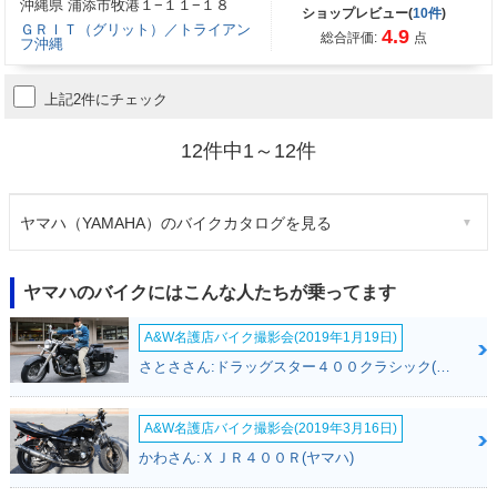
沖縄県 浦添市牧港１−１１−１８
ショップレビュー(
10件
)
ＧＲＩＴ（グリット）／トライアン
4.9
総合評価:
点
フ沖縄
上記2件にチェック
12件中1～12件
ヤマハ（YAMAHA）のバイクカタログを見る
ヤマハのバイクにはこんな人たちが乗ってます
A&W名護店バイク撮影会(2019年1月19日)
さとささん:ドラッグスター４００クラシック(ヤマハ)
A&W名護店バイク撮影会(2019年3月16日)
かわさん:ＸＪＲ４００Ｒ(ヤマハ)