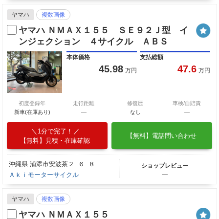
ヤマハ
複数画像
ヤマハ ＮＭＡＸ１５５ ＳＥ９２Ｊ型 イ
ンジェクション ４サイクル ＡＢＳ
本体価格
支払総額
45.98
47.6
万円
万円
初度登録年
走行距離
修復歴
車検/自賠責
新車(在庫あり)
―
なし
―
1分で完了！
【無料】電話問い合わせ
【無料】見積・在庫確認
沖縄県 浦添市安波茶２−６−８
ショップレビュー
Ａｋｉモーターサイクル
―
ヤマハ
複数画像
ヤマハ ＮＭＡＸ１５５