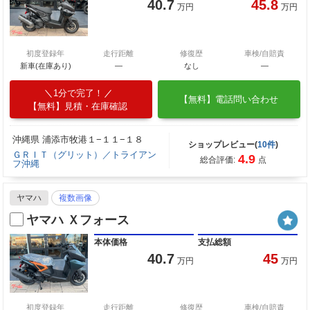
40.7
45.8
万円
万円
初度登録年
走行距離
修復歴
車検/自賠責
新車(在庫あり)
―
なし
―
1分で完了！
【無料】電話問い合わせ
【無料】見積・在庫確認
沖縄県 浦添市牧港１−１１−１８
ショップレビュー(
10件
)
ＧＲＩＴ（グリット）／トライアン
4.9
総合評価:
点
フ沖縄
ヤマハ
複数画像
ヤマハ Ｘフォース
本体価格
支払総額
40.7
45
万円
万円
初度登録年
走行距離
修復歴
車検/自賠責