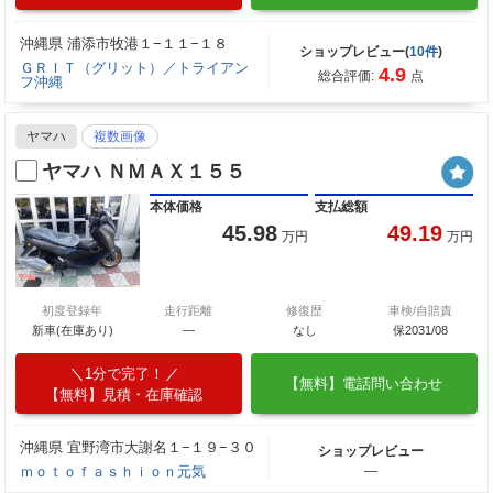
沖縄県 浦添市牧港１−１１−１８
ショップレビュー(
10件
)
ＧＲＩＴ（グリット）／トライアン
4.9
総合評価:
点
フ沖縄
ヤマハ
複数画像
ヤマハ ＮＭＡＸ１５５
本体価格
支払総額
45.98
49.19
万円
万円
初度登録年
走行距離
修復歴
車検/自賠責
新車(在庫あり)
―
なし
保2031/08
1分で完了！
【無料】電話問い合わせ
【無料】見積・在庫確認
沖縄県 宜野湾市大謝名１−１９−３０
ショップレビュー
ｍｏｔｏｆａｓｈｉｏｎ元気
―