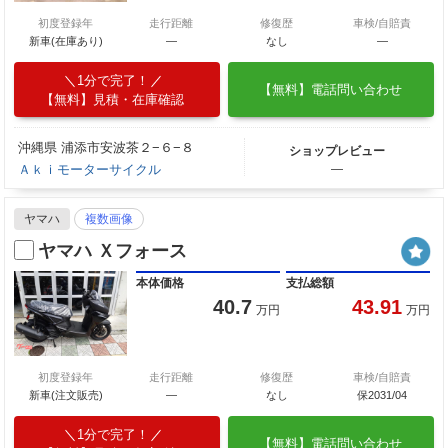
初度登録年
走行距離
修復歴
車検/自賠責
新車(在庫あり)
―
なし
―
1分で完了！
【無料】電話問い合わせ
【無料】見積・在庫確認
沖縄県 浦添市安波茶２−６−８
ショップレビュー
Ａｋｉモーターサイクル
―
ヤマハ
複数画像
ヤマハ Ｘフォース
本体価格
支払総額
40.7
43.91
万円
万円
初度登録年
走行距離
修復歴
車検/自賠責
新車(注文販売)
―
なし
保2031/04
1分で完了！
【無料】電話問い合わせ