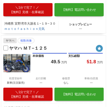
1分で完了！
【無料】電話問い合わせ
【無料】見積・在庫確認
沖縄県 宜野湾市大謝名１−１９−３０
ショップレビュー
ｍｏｔｏｆａｓｈｉｏｎ元気
―
ヤマハ
複数画像
ヤマハ ＭＴ−１２５
本体価格
支払総額
49.5
51.8
万円
万円
初度登録年
走行距離
修復歴
車検/自賠責
新車(注文販売)
―
なし
―
1分で完了！
【無料】電話問い合わせ
【無料】見積・在庫確認