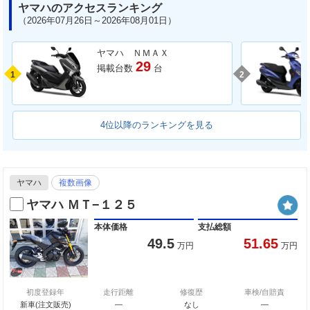
ヤマハのアクセスランキング
（2026年07月26日～2026年08月01日）
ヤマハ ＮＭＡＸ
29
掲載台数
台
1
2
4位以降のランキングを見る
ヤマハ
複数画像
ヤマハ ＭＴ−１２５
本体価格
支払総額
49.5
51.65
万円
万円
初度登録年
走行距離
修復歴
車検/自賠責
新車(注文販売)
―
なし
―