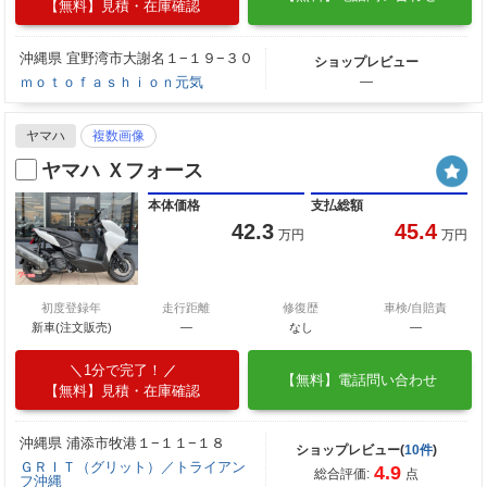
【無料】見積・在庫確認
沖縄県 宜野湾市大謝名１−１９−３０
ショップレビュー
ｍｏｔｏｆａｓｈｉｏｎ元気
―
ヤマハ
複数画像
ヤマハ Ｘフォース
本体価格
支払総額
42.3
45.4
万円
万円
初度登録年
走行距離
修復歴
車検/自賠責
新車(注文販売)
―
なし
―
1分で完了！
【無料】電話問い合わせ
【無料】見積・在庫確認
沖縄県 浦添市牧港１−１１−１８
ショップレビュー(
10件
)
ＧＲＩＴ（グリット）／トライアン
4.9
総合評価:
点
フ沖縄