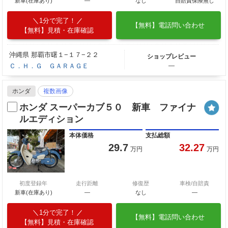
新車(在庫あり)
―
なし
自賠責保険無し
1分で完了！
【無料】電話問い合わせ
【無料】見積・在庫確認
沖縄県 那覇市曙１−１７−２２
ショップレビュー
Ｃ．Ｈ．Ｇ ＧＡＲＡＧＥ
―
ホンダ
複数画像
ホンダ スーパーカブ５０ 新車 ファイナ
ルエディション
本体価格
支払総額
29.7
32.27
万円
万円
初度登録年
走行距離
修復歴
車検/自賠責
新車(在庫あり)
―
なし
―
1分で完了！
【無料】電話問い合わせ
【無料】見積・在庫確認