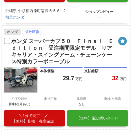
沖縄県 中頭郡西原町翁長５５６−２
ショップレビュー
前里ホンダ
―
ホンダ
複数画像
ホンダ スーパーカブ５０ Ｆｉｎａｌ Ｅ
ｄｉｔｉｏｎ 受注期間限定モデル リア
キャリア・スイングアーム・チェーンケー
ス特別カラーボニーブル
本体価格
支払総額
29.7
32
万円
万円
初度登録年
走行距離
修復歴
車検/自賠責
新車(在庫あり)
―
なし
―
1分で完了！
【無料】電話問い合わせ
【無料】見積・在庫確認