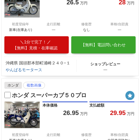
26.5
28
万円
万円
初度登録年
走行距離
修復歴
車検/自賠責
新車(在庫あり)
―
なし
―
1分で完了！
【無料】電話問い合わせ
【無料】見積・在庫確認
沖縄県 国頭郡本部町浦崎２４０−１
ショップレビュー
やんばるモータース
―
ホンダ
複数画像
ホンダ スーパーカブ５０プロ
本体価格
支払総額
26.95
29.95
万円
万円
初度登録年
走行距離
修復歴
車検/自賠責