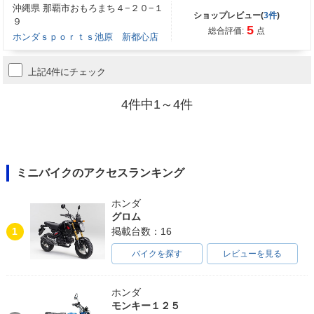
沖縄県 那覇市おもろまち４−２０−１
ショップレビュー(
3件
)
９
5
総合評価:
点
ホンダｓｐｏｒｔｓ池原 新都心店
上記4件にチェック
4件中1～4件
ミニバイクのアクセスランキング
ホンダ
グロム
1
掲載台数：16
バイクを探す
レビューを見る
ホンダ
モンキー１２５