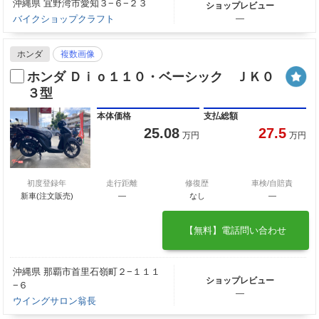
沖縄県 宜野湾市愛知３−６−２３
ショップレビュー
バイクショップクラフト
―
ホンダ
複数画像
ホンダ Ｄｉｏ１１０・ベーシック ＪＫ０
３型
本体価格
支払総額
25.08
27.5
万円
万円
初度登録年
走行距離
修復歴
車検/自賠責
新車(注文販売)
―
なし
―
【無料】電話問い合わせ
沖縄県 那覇市首里石嶺町２−１１１
ショップレビュー
−６
―
ウイングサロン翁長