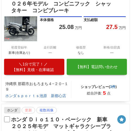
０２６年モデル コンビニフック シャッ
タキー コンビブレーキ
本体価格
支払総額
25.08
27.5
万円
万円
初度登録年
走行距離
修復歴
車検/自賠責
新車(在庫あり)
―
なし
―
1分で完了！
【無料】電話問い合わせ
【無料】見積・在庫確認
沖縄県 那覇市おもろまち４−２０−１
ショップレビュー(
3件
)
９
5
総合評価:
点
ホンダｓｐｏｒｔｓ池原 新都心店
ホンダ
更新
複数画像
ホンダ Ｄｉｏ１１０・ベーシック 新車
２０２５年モデ マットギャラクシーブラ