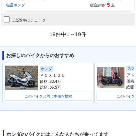
5
名護ホンダ
総合評価:
点
上記9件にチェック
19件中1～19件
お探しのバイクからのおすすめ
スズ
ホンダ
ＰＣＸ１２５
価格:
価格:
33.4
万
総額:
総額:
36.5
万
このバイクと同じ車種を検索
このバイク
ホンダのバイクにはこんな人たちが乗ってます