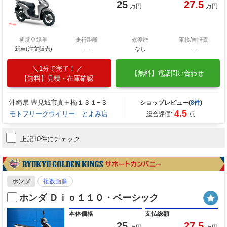
25
27.5
万円
万円
初度登録年
走行距離
修復歴
車検/自賠責
新車(注文販売)
―
なし
―
1分で完了！
【無料】電話問い合わせ
【無料】見積・在庫確認
沖縄県 豊見城市真玉橋１３１−３
ショップレビュー(
8件
)
4.5
モトフリークウイリー とよみ店
総合評価:
点
上記10件にチェック
ホンダ
複数画像
ホンダ Ｄｉｏ１１０・ベーシック
本体価格
支払総額
25
27.5