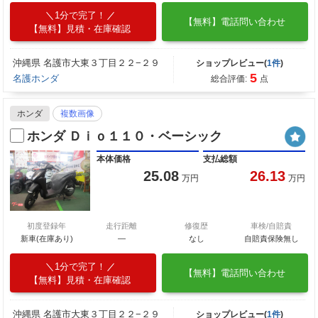
1分で完了！
【無料】電話問い合わせ
【無料】見積・在庫確認
沖縄県 名護市大東３丁目２２−２９
ショップレビュー(
1件
)
5
名護ホンダ
総合評価:
点
ホンダ
複数画像
ホンダ Ｄｉｏ１１０・ベーシック
本体価格
支払総額
25.08
26.13
万円
万円
初度登録年
走行距離
修復歴
車検/自賠責
新車(在庫あり)
―
なし
自賠責保険無し
1分で完了！
【無料】電話問い合わせ
【無料】見積・在庫確認
沖縄県 名護市大東３丁目２２−２９
ショップレビュー(
1件
)