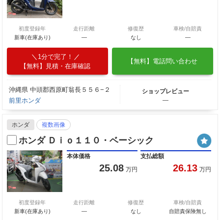
初度登録年
走行距離
修復歴
車検/自賠責
新車(在庫あり)
―
なし
―
1分で完了！
【無料】電話問い合わせ
【無料】見積・在庫確認
沖縄県 中頭郡西原町翁長５５６−２
ショップレビュー
前里ホンダ
―
ホンダ
複数画像
ホンダ Ｄｉｏ１１０・ベーシック
本体価格
支払総額
25.08
26.13
万円
万円
初度登録年
走行距離
修復歴
車検/自賠責
新車(在庫あり)
―
なし
自賠責保険無し