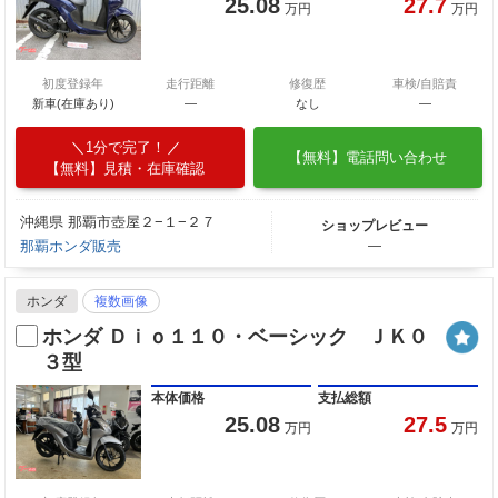
25.08
27.7
万円
万円
初度登録年
走行距離
修復歴
車検/自賠責
新車(在庫あり)
―
なし
―
1分で完了！
【無料】電話問い合わせ
【無料】見積・在庫確認
沖縄県 那覇市壺屋２−１−２７
ショップレビュー
那覇ホンダ販売
―
ホンダ
複数画像
ホンダ Ｄｉｏ１１０・ベーシック ＪＫ０
３型
本体価格
支払総額
25.08
27.5
万円
万円