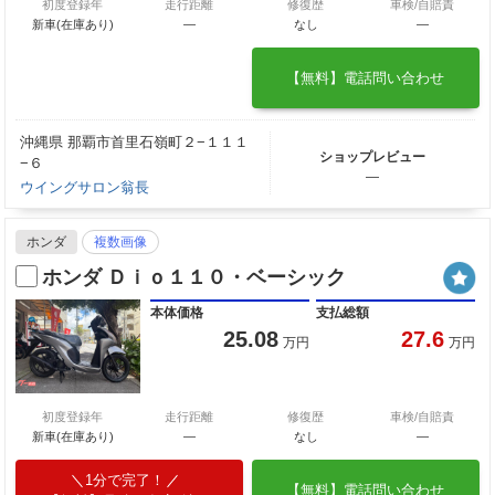
初度登録年
走行距離
修復歴
車検/自賠責
新車(在庫あり)
―
なし
―
【無料】電話問い合わせ
沖縄県 那覇市首里石嶺町２−１１１
ショップレビュー
−６
―
ウイングサロン翁長
ホンダ
複数画像
ホンダ Ｄｉｏ１１０・ベーシック
本体価格
支払総額
25.08
27.6
万円
万円
初度登録年
走行距離
修復歴
車検/自賠責
新車(在庫あり)
―
なし
―
1分で完了！
【無料】電話問い合わせ