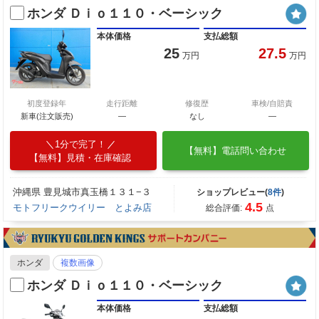
ホンダ Ｄｉｏ１１０・ベーシック
本体価格
支払総額
25
27.5
万円
万円
初度登録年
走行距離
修復歴
車検/自賠責
新車(注文販売)
―
なし
―
1分で完了！
【無料】電話問い合わせ
【無料】見積・在庫確認
沖縄県 豊見城市真玉橋１３１−３
ショップレビュー(
8件
)
4.5
モトフリークウイリー とよみ店
総合評価:
点
ホンダ
複数画像
ホンダ Ｄｉｏ１１０・ベーシック
本体価格
支払総額