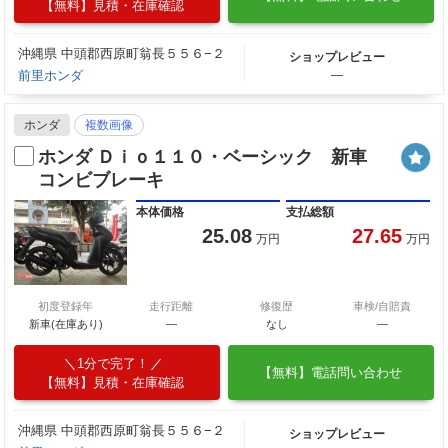
【無料】見積・在庫確認
沖縄県 中頭郡西原町翁長５５６−２
ショップレビュー
前里ホンダ
―
ホンダ
複数画像
ホンダ Ｄｉｏ１１０・ベーシック 新車
コンビブレーキ
本体価格
支払総額
25.08
27.65
万円
万円
初度登録年
走行距離
修復歴
車検/自賠責
新車(在庫あり)
―
なし
―
1分で完了！
【無料】電話問い合わせ
【無料】見積・在庫確認
沖縄県 中頭郡西原町翁長５５６−２
ショップレビュー