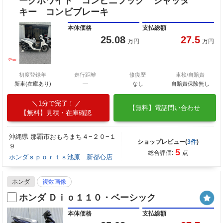
ークホワイト コンビニフック シャッタ
キー コンビブレーキ
本体価格
支払総額
25.08
27.5
万円
万円
初度登録年
走行距離
修復歴
車検/自賠責
新車(在庫あり)
―
なし
自賠責保険無し
1分で完了！
【無料】電話問い合わせ
【無料】見積・在庫確認
沖縄県 那覇市おもろまち４−２０−１
ショップレビュー(
3件
)
９
5
総合評価:
点
ホンダｓｐｏｒｔｓ池原 新都心店
ホンダ
複数画像
ホンダ Ｄｉｏ１１０・ベーシック
本体価格
支払総額