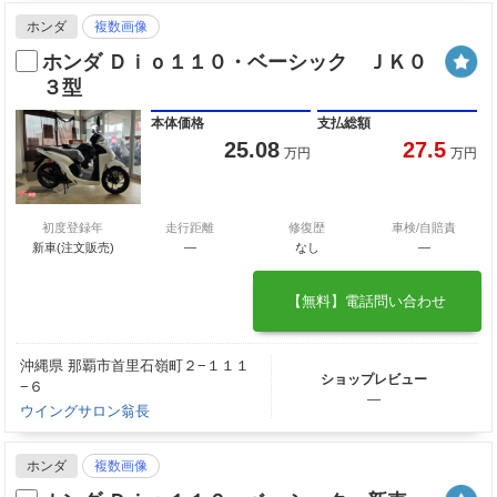
ホンダ
複数画像
ホンダ Ｄｉｏ１１０・ベーシック ＪＫ０
３型
本体価格
支払総額
25.08
27.5
万円
万円
初度登録年
走行距離
修復歴
車検/自賠責
新車(注文販売)
―
なし
―
【無料】電話問い合わせ
沖縄県 那覇市首里石嶺町２−１１１
ショップレビュー
−６
―
ウイングサロン翁長
ホンダ
複数画像