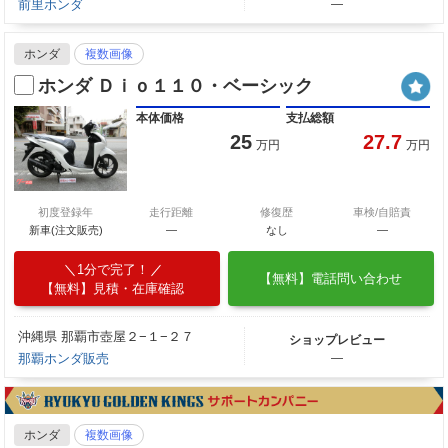
前里ホンダ
―
ホンダ
複数画像
ホンダ Ｄｉｏ１１０・ベーシック
本体価格
支払総額
25
27.7
万円
万円
初度登録年
走行距離
修復歴
車検/自賠責
新車(注文販売)
―
なし
―
1分で完了！
【無料】電話問い合わせ
【無料】見積・在庫確認
沖縄県 那覇市壺屋２−１−２７
ショップレビュー
那覇ホンダ販売
―
ホンダ
複数画像