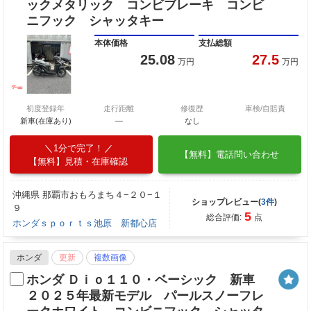
ックメタリック コンビブレーキ コンビ
ニフック シャッタキー
本体価格
支払総額
25.08
27.5
万円
万円
初度登録年
走行距離
修復歴
車検/自賠責
新車(在庫あり)
―
なし
1分で完了！
【無料】電話問い合わせ
【無料】見積・在庫確認
沖縄県 那覇市おもろまち４−２０−１
ショップレビュー(
3件
)
９
5
総合評価:
点
ホンダｓｐｏｒｔｓ池原 新都心店
ホンダ
更新
複数画像
ホンダ Ｄｉｏ１１０・ベーシック 新車
２０２５年最新モデル パールスノーフレ