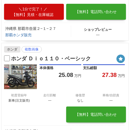
1分で完了！
【無料】電話問い合わせ
【無料】見積・在庫確認
沖縄県 那覇市壺屋２−１−２７
ショップレビュー
那覇ホンダ販売
―
ホンダ
複数画像
ホンダ Ｄｉｏ１１０・ベーシック
本体価格
支払総額
25.08
27.38
万円
万円
初度登録年
走行距離
修復歴
車検/自賠責
新車(注文販売)
―
なし
―
【無料】電話問い合わせ