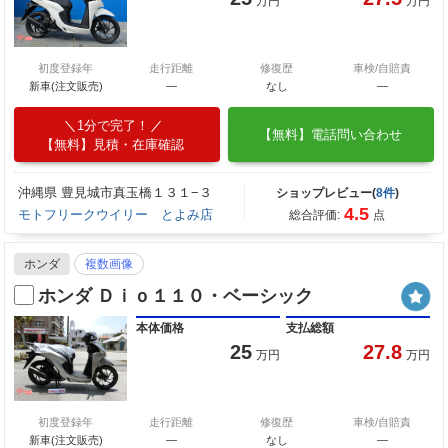
万円
万円
初度登録年
走行距離
修復歴
車検/自賠責
新車(注文販売)
―
なし
―
1分で完了！
【無料】電話問い合わせ
【無料】見積・在庫確認
沖縄県 豊見城市真玉橋１３１−３
ショップレビュー(
8件
)
4.5
モトフリークウイリー とよみ店
総合評価:
点
ホンダ
複数画像
ホンダ Ｄｉｏ１１０・ベーシック
本体価格
支払総額
25
27.8
万円
万円
初度登録年
走行距離
修復歴
車検/自賠責
新車(注文販売)
―
なし
―