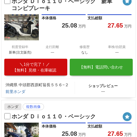
ホンダ Ｄｉｏ１１０・ベーシック 新車
コンビブレーキ
本体価格
支払総額
25.08
27.65
万円
万円
初度登録年
走行距離
修復歴
車検/自賠責
新車(注文販売)
―
なし
―
1分で完了！
【無料】電話問い合わせ
【無料】見積・在庫確認
沖縄県 中頭郡西原町翁長５５６−２
ショップレビュー
前里ホンダ
―
ホンダ
複数画像
ホンダ Ｄｉｏ１１０・ベーシック
本体価格
支払総額
25.08
27.65
万円
万円