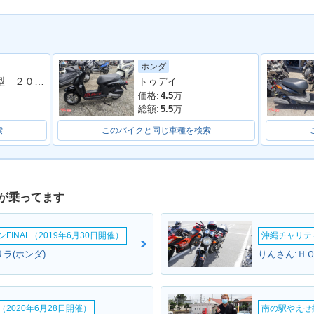
ホンダ
ビーノ ＡＹ０２型 ２０２４年モデル アイドリングストップ シガーソケット コンビニフック
トゥデイ
no くまモン
2015年 Giorno・フルモ
2014年 Giorno DELUX
2014年 
別・限定
デルチェンジ
E・カラーチェンジ
チェンジ
価格:
4.5
万
総額:
5.5
万
索
このバイクと同じ車種を検索
が乗ってます
 Special
2012年 Giorno SPOR
2012年 Giorno・カラー
2011年 
別・限定仕様
T・追加
チェンジ
INAL（2019年6月30日開催）
沖縄チャリティ
ラ(ホンダ)
りんさん:ＨＯ
2020年6月28日開催）
南の駅やえせ撮