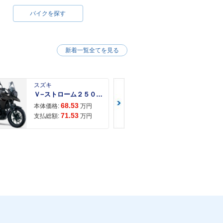
バイクを探す
新着一覧全てを見る
スズキ
スズキ
Ｖ−ストローム２５０ ２６年モデル 水冷２気筒エンジン ＬＥＤヘッドライト標準装備
68.53
68.
本体価格:
万円
本体価格:
71.53
72.
支払総額:
万円
支払総額: