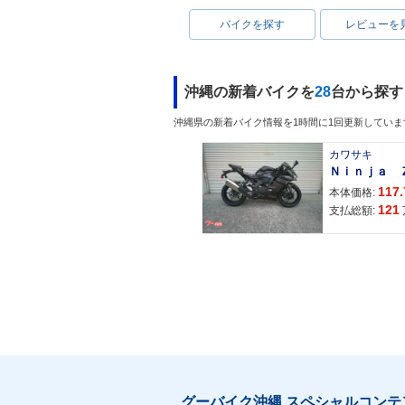
バイクを探す
レビューを
沖縄の新着バイクを
28
台から探す
沖縄県の新着バイク情報を1時間に1回更新していま
カワサキ
117.
本体価格:
121
支払総額:
グーバイク沖縄 スペシャルコンテ