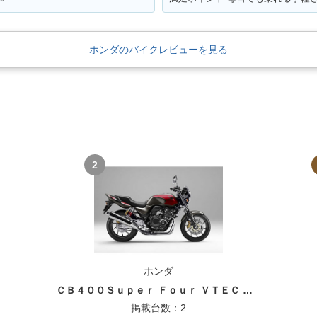
ホンダのバイクレビューを見る
2
ホンダ
ＣＢ４００Ｓｕｐｅｒ Ｆｏｕｒ ＶＴＥＣ ＳＰＥＣ３
掲載台数：2