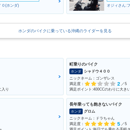
０(ホンダ)
オジィさん:フ
no・カラー
1997年 Giorno Specia
1997年 Giorno Specia
1996年 G
l・特別・限定仕様
l・特別・限定仕様
E・追加
ホンダのバイクに乗っている沖縄のライダーを見る
町乗りのバイク
o DELUX
1995年 Giorno・追加
1995年 Giorno・追加
1993年 
シャドウ４００
ホンダ
ニックネーム：ゴンザレス
2
満足度：
／5
に入り
満足ポイント:400CCのわりに大き
長年乗っても飽きないバイク
グロム
ホンダ
ニックネーム：ドラちゃん
5
満足度：
／5
㎞
満足ポイント:毎日でも乗れる手軽