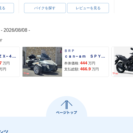
見る
バイクを探す
レビューを見る
- 2026/08/08 -
す
ＢＲＰ
Ｎｉｎｊａ ＺＸ−４Ｒ ＳＥ
ｃａｎ−ａｍ ＳＰＹＤＥＲ ＲＴ ＬＩＭＩＴＥＤ
7
444
万円
本体価格:
万円
466.9
万円
支払総額:
万円
ンツ