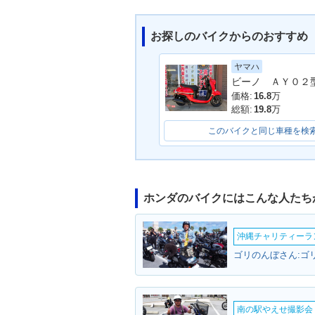
お探しのバイクからのおすすめ
ヤマハ
2018年 Giorno・マイナ
2016年 Gior
ーチェンジ
バージョン・特
価格:
16.8
万
仕様
総額:
19.8
万
このバイクと同じ車種を検
ホンダのバイクにはこんな人たち
2014年 Giorno・カラー
2013年 Giorno
チェンジ
Edition・特
沖縄チャリティーランF
ゴリのんぼさん:ゴリ
南の駅やえせ撮影会（