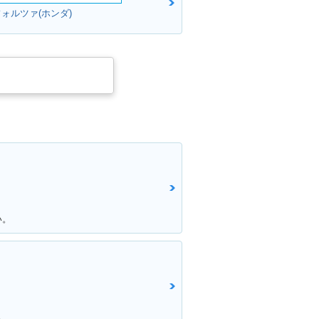
ォルツァ(ホンダ)
iorno DELUX
1996年 Giorno・カラー
チェンジ
Giorno・追加
1993年 Giorno・追加
い。
さ