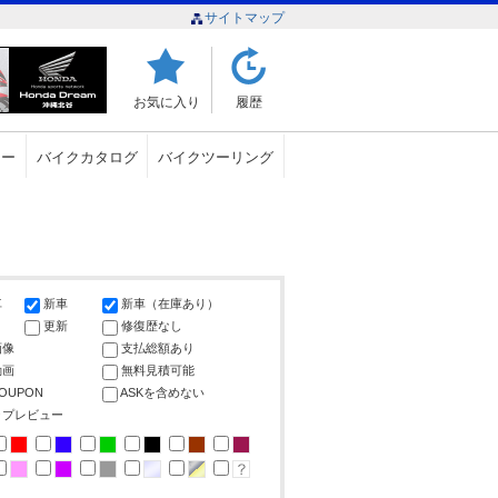
サイトマップ
お気に入り
履歴
ュー
バイクカタログ
バイクツーリング
車
新車
新車（在庫あり）
更新
修復歴なし
画像
支払総額あり
動画
無料見積可能
COUPON
ASKを含めない
ップレビュー