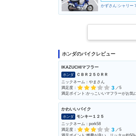
かずさん:シャリー７
1997年 Giorno DELUX
1997年 Gior
E・カラーチェンジ
チェンジ
ホンダのバイクレビュー
IKAZUCHIマフラー
1996年 Giorno Specia
1996年 Giorn
l・追加
E・追加
ＣＢＲ２５０ＲＲ
ホンダ
ニックネーム：やまさん
3
満足度：
／5
満足ポイント:かっこいいマフラーがお気
かわいいバイク
モンキー１２５
ホンダ
ニックネーム：pork58
1992年 Giorno・新登場
3
満足度：
／5
満足ポイント:燃費が良い。リッター約50