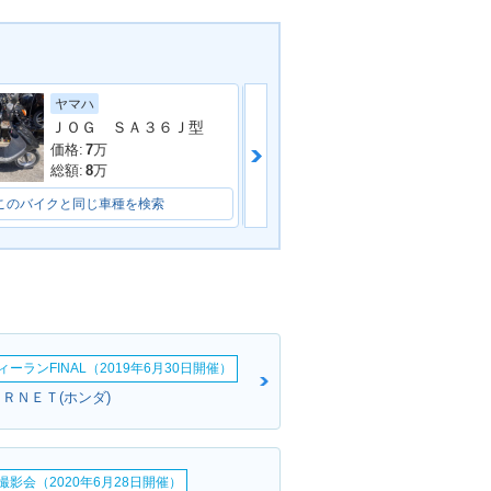
ヤマハ
ホンダ
ＪＯＧ ＳＡ３６Ｊ型
Ｄｉｏ チェス
Giorno・カラー
2014年 Giorno DELUX
E・追加
価格:
7
万
価格:
9.5
万
総額:
8
万
総額:
11.5
万
このバイクと同じ車種を検索
このバイクと同じ車種を検索
1999年 Giorno DELUX
Giorno・新登場
E・特別・限定仕様
ーランFINAL（2019年6月30日開催）
ＲＮＥＴ(ホンダ)
影会（2020年6月28日開催）