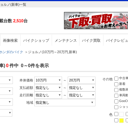
ョルノ(新車)一覧
載台数
2,510
台
画像検索
バイクショップ
メンテナンス
バイク買取
バイクレビ
ホンダのバイク
＞
ジョルノ(10万円～20万円,新車)
車)
0
件中 0～0件を表示
中古
その他
本体価格
～
新着
支払総額
～
複数
走行距離
～
車両
Goo
地域
ショ
色