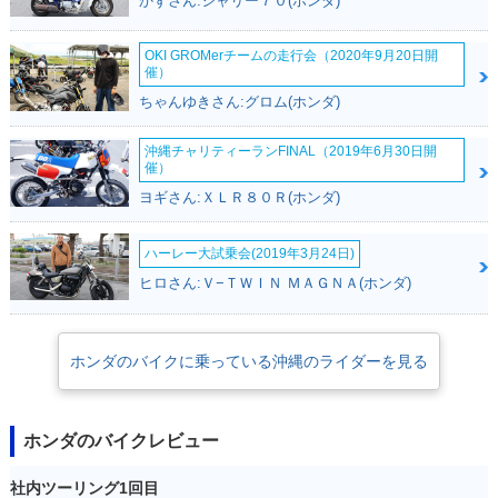
かずさん:シャリー７０(ホンダ)
OKI GROMerチームの走行会（2020年9月20日開
催）
ちゃんゆきさん:グロム(ホンダ)
沖縄チャリティーランFINAL（2019年6月30日開
催）
ヨギさん:ＸＬＲ８０Ｒ(ホンダ)
ハーレー大試乗会(2019年3月24日)
ヒロさん:Ｖ−ＴＷＩＮ ＭＡＧＮＡ(ホンダ)
ホンダのバイクに乗っている沖縄のライダーを見る
ホンダのバイクレビュー
社内ツーリング1回目