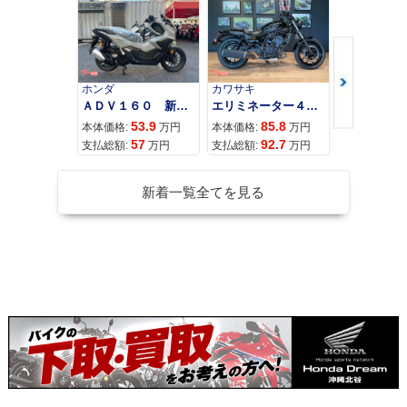
ホンダ
カワサキ
カワサキ
ＡＤＶ１６０ 新車 ２０２６年最新モデル パールスモーキーグレー スマートキー ２９Ｌメットイン ＵＳＢ Ｔｙｐｅ−Ｃ装備
エリミネーター４００
53.9
85.8
95
本体価格:
万円
本体価格:
万円
本体価格:
57
92.7
10
支払総額:
万円
支払総額:
万円
支払総額:
新着一覧全てを見る