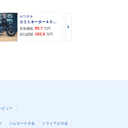
カワサキ
カワサキ
エリミネーター４００ＳＥ
95.7
117
本体価格:
万円
本体価格:
102.6
121
支払総額:
万円
支払総額:
レビュー
ス
ジムカーナ大会
トライアル大会