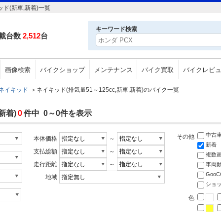
ド(新車,新着)一覧
キーワード検索
載台数
2,512
台
画像検索
バイクショップ
メンテナンス
バイク買取
バイクレビ
ネイキッド
＞
ネイキッド(排気量51～125cc,新車,新着)のバイク一覧
新着)
0
件中 0～0件を表示
中古
その他
本体価格
～
新着
支払総額
～
複数
走行距離
～
車両
Goo
地域
ショ
色