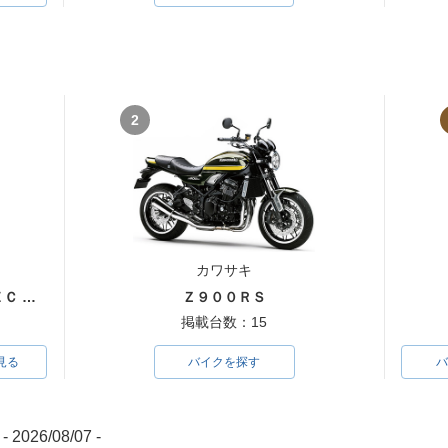
2
カワサキ
ＣＢ４００Ｓｕｐｅｒ Ｆｏｕｒ ＶＴＥＣ ＳＰＥＣ３
Ｚ９００ＲＳ
掲載台数：15
見る
バイクを探す
バ
- 2026/08/07 -