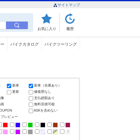
サイトマップ
お気に入り
履歴
ュー
バイクカタログ
バイクツーリング
車
新車
新車（在庫あり）
更新
修復歴なし
画像
支払総額あり
動画
無料見積可能
COUPON
ASKを含めない
ップレビュー