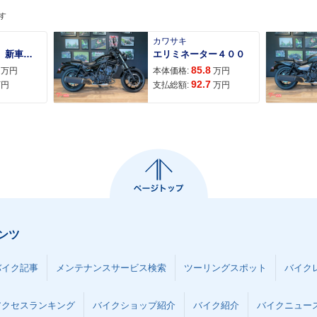
す
カワサキ
ＡＤＶ１６０ 新車 ２０２６年最新モデル パールスモーキーグレー スマートキー ２９Ｌメットイン ＵＳＢ Ｔｙｐｅ−Ｃ装備
エリミネーター４００
85.8
万円
本体価格:
万円
92.7
万円
支払総額:
万円
ンツ
バイク記事
メンテナンスサービス検索
ツーリングスポット
バイク
アクセスランキング
バイクショップ紹介
バイク紹介
バイクニュー