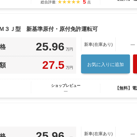
5
総合評価:
点
ＥＭ３Ｊ型 新基準原付・原付免許運転可
25.96
新車(在庫あり)
―
格
万円
27.5
額
お気に入りに追加
万円
ショップレビュー
【無料】電
―
25.96
新車(在庫あり)
―
格