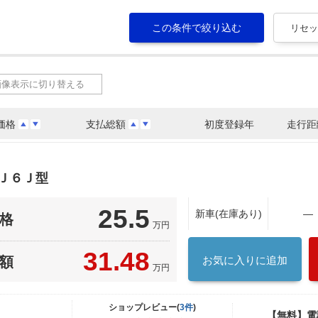
画像表示に切り替える
価格
支払総額
初度登録年
走行距
Ｊ６Ｊ型
25.5
新車(在庫あり)
―
格
万円
31.48
額
お気に入りに追加
万円
ショップレビュー(
3件
)
【無料】電