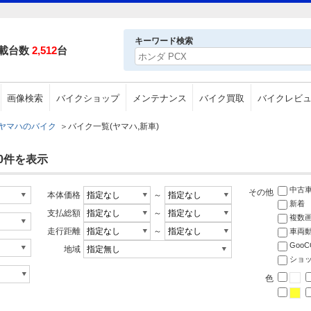
キーワード検索
載台数
2,512
台
画像検索
バイクショップ
メンテナンス
バイク買取
バイクレビ
ヤマハのバイク
＞
バイク一覧(ヤマハ,新車)
30件を表示
中古
その他
本体価格
～
新着
支払総額
～
複数
走行距離
～
車両
Goo
地域
ショ
色