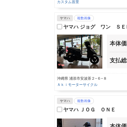
カスタム首里
ヤマハ
複数画像
ヤマハ ジョグ ワン Ｓ
本体価
支払総
沖縄県 浦添市安波茶２−６−８
Ａｋｉモーターサイクル
ヤマハ
複数画像
ヤマハ ＪＯＧ ＯＮＥ
本体価