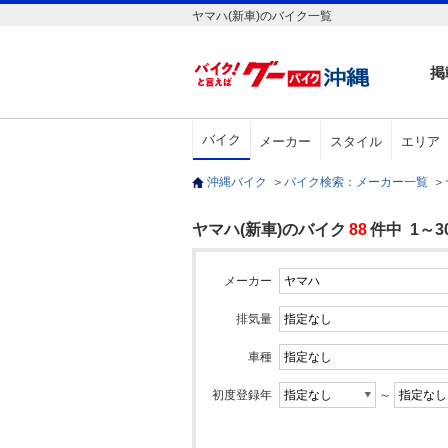
ヤマハ(新車)のバイク一覧
掲
バイク
メーカー
スタイル
エリア
沖縄バイク
＞
バイク検索：メーカー一覧
＞
ヤマハ(新車)のバイク
88
件中 1～
メーカー
排気量
車種
初度登録年
～