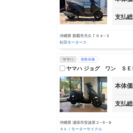
支払総
沖縄県 那覇市天久７９４−３
松田モータース
ヤマハ
複数画像
ヤマハ ジョグ ワン Ｓ
本体価
支払総
沖縄県 浦添市安波茶２−６−８
Ａｋｉモーターサイクル