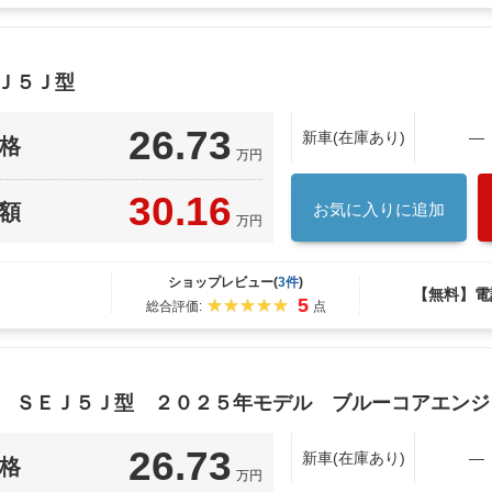
Ｊ５Ｊ型
26.73
新車(在庫あり)
―
格
万円
30.16
額
お気に入りに追加
万円
ショップレビュー(
3件
)
【無料】電
5
総合評価:
点
車 ＳＥＪ５Ｊ型 ２０２５年モデル ブルーコアエンジ
26.73
新車(在庫あり)
―
格
万円