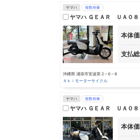
ヤマハ
複数画像
ヤマハ ＧＥＡＲ ＵＡ０
本体価
支払総
沖縄県 浦添市安波茶２−６−８
Ａｋｉモーターサイクル
ヤマハ
複数画像
ヤマハ ＧＥＡＲ ＵＡ０
本体価