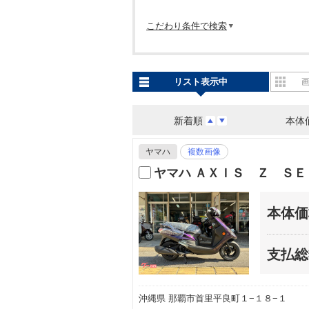
こだわり条件で検索
リスト表示中
新着順
本体
ヤマハ
複数画像
ヤマハ ＡＸＩＳ Ｚ ＳＥ
本体価
支払総
沖縄県 那覇市首里平良町１−１８−１