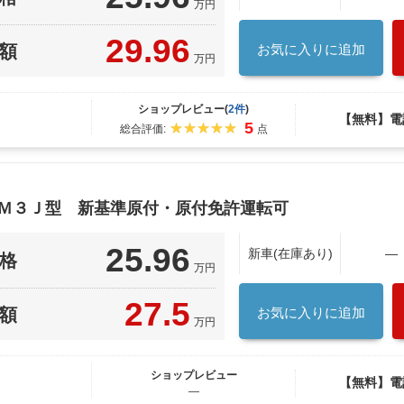
万円
29.96
額
お気に入りに追加
万円
ショップレビュー(
2件
)
【無料】電
5
総合評価:
点
ＥＭ３Ｊ型 新基準原付・原付免許運転可
25.96
新車(在庫あり)
―
格
万円
27.5
額
お気に入りに追加
万円
ショップレビュー
【無料】電
―