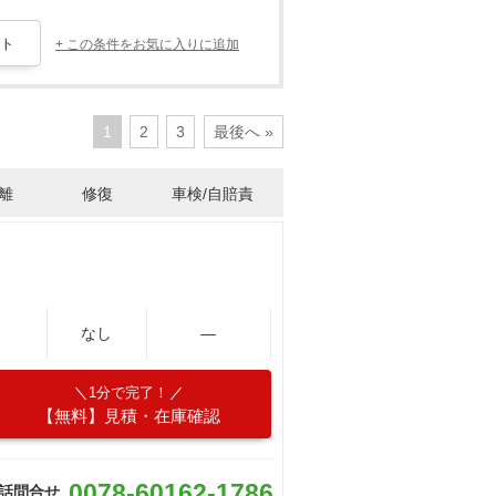
+ この条件をお気に入りに追加
1
2
3
最後へ »
離
修復
車検/自賠責
なし
―
1分で完了！
【無料】見積・在庫確認
0078-60162-1786
話問合せ