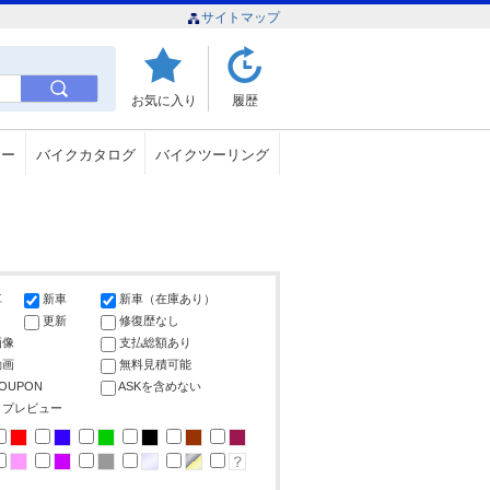
サイトマップ
お気に入り
履歴
ュー
バイクカタログ
バイクツーリング
車
新車
新車（在庫あり）
更新
修復歴なし
画像
支払総額あり
動画
無料見積可能
COUPON
ASKを含めない
ップレビュー