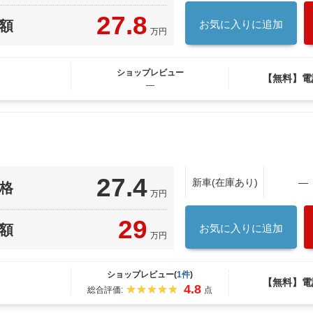
27.8
額
お気に入りに追加
万円
ショップレビュー
【無料】電
―
27.4
新車(在庫あり)
―
格
万円
29
額
お気に入りに追加
万円
ショップレビュー(
1件
)
【無料】電
4.8
総合評価:
点