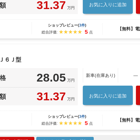
31.37
額
お気に入りに追加
万円
ショップレビュー(
3件
)
【無料】電
5
総合評価:
点
Ｊ６Ｊ型
28.05
新車(在庫あり)
―
格
万円
31.37
額
お気に入りに追加
万円
ショップレビュー(
3件
)
【無料】電
5
総合評価:
点