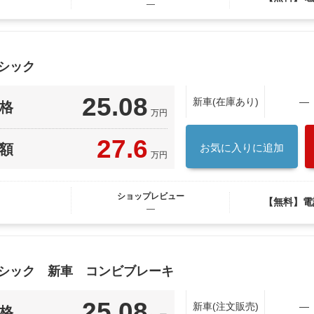
―
シック
25.08
新車(在庫あり)
―
格
万円
27.6
額
お気に入りに追加
万円
ショップレビュー
【無料】電
―
ーシック 新車 コンビブレーキ
25.08
新車(注文販売)
―
格