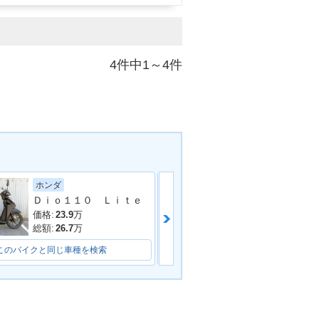
4件中1～4件
ホンダ
ホンダ
Ｄｉｏ１１０ Ｌｉｔｅ
価格:
19.8
万
価格:
23.9
万
総額:
24.8
万
総額:
26.7
万
このバイクと同じ車種を検索
このバイクと同じ車種を検索