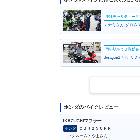
沖縄チャリティーランF
マナミさん:グロム(
南の駅やえせ撮影会（
doragon1さん:Ａ
ホンダのバイクレビュー
IKAZUCHIマフラー
ＣＢＲ２５０ＲＲ
ホンダ
ニックネーム：やまさん