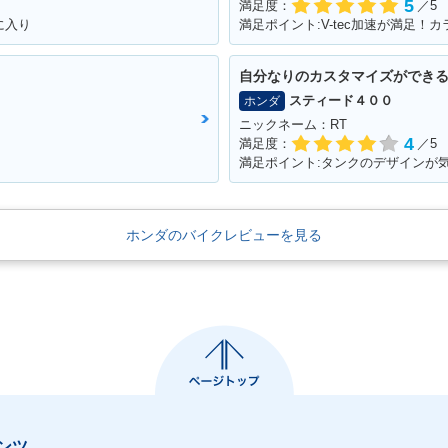
5
満足度：
／5
に入り
自分なりのカスタマイズができ
スティード４００
ホンダ
ニックネーム：RT
4
満足度：
／5
満足ポイント:タンクのデザインが
ホンダのバイクレビューを見る
ンツ