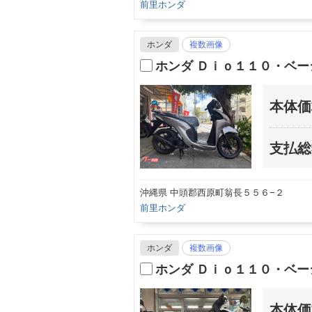
前里ホンダ
ホンダ
複数画像
ホンダ Ｄｉｏ１１０・ベー
本体価
支払総
沖縄県 中頭郡西原町翁長５５６−２
前里ホンダ
ホンダ
複数画像
ホンダ Ｄｉｏ１１０・ベ
本体価