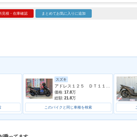
料見積・在庫確認
まとめてお気に入りに追加
スズキ
アドレス１２５ ＤＴ１１Ａ型 ２０２０年モデル ＬＥＤヘッドライト リアキャリア マルチマウントバー
価格:
17.8
万
総額:
21.8
万
索
このバイクと同じ車種を検索
が乗ってます