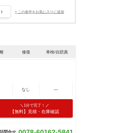
+ この条件をお気に入りに追加
離
修復
車検/自賠責
なし
―
1分で完了！
【無料】見積・在庫確認
0078-60162-5841
話問合せ