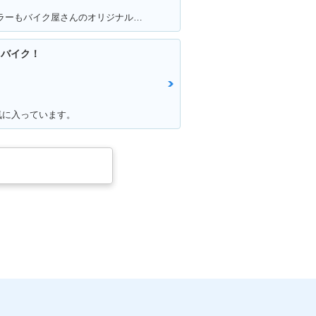
満足ポイント:V-tec加速が満足！カラーもバイク屋さんのオリジナルカラーです。
るバイク！
気に入っています。