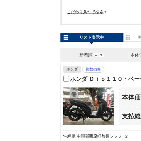
こだわり条件で検索
リスト表示中
新着順
本体
ホンダ
複数画像
ホンダ Ｄｉｏ１１０・ベ
本体価
支払総
沖縄県 中頭郡西原町翁長５５６−２