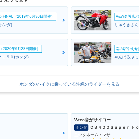
INAL（2019年6月30日開催）
A&W名護店バ
ホンダ)
りゅうきさん
2020年6月28日開催）
南の駅やえせ撮
ＤＶ１５０(ホンダ)
やんばるぶに
ホンダのバイクに乗っている沖縄のライダーを見る
V-tec音がサイコー
ＣＢ４００Ｓｕｐｅｒ Ｆｏ
ホンダ
ニックネーム：マサ