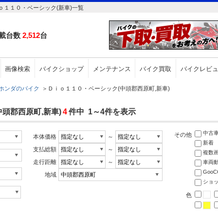
１１０・ベーシック(新車)一覧
載台数
2,512
台
画像検索
バイクショップ
メンテナンス
バイク買取
バイクレビ
ホンダのバイク
＞
Ｄｉｏ１１０・ベーシック(中頭郡西原町,新車)
頭郡西原町,新車)
4
件中 1～4件を表示
中古
その他
本体価格
～
新着
支払総額
～
複数
走行距離
～
車両
Goo
地域
ショ
色