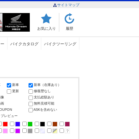
サイトマップ
お気に入り
履歴
ュー
バイクカタログ
バイクツーリング
車
新車
新車（在庫あり）
更新
修復歴なし
画像
支払総額あり
動画
無料見積可能
COUPON
ASKを含めない
ップレビュー