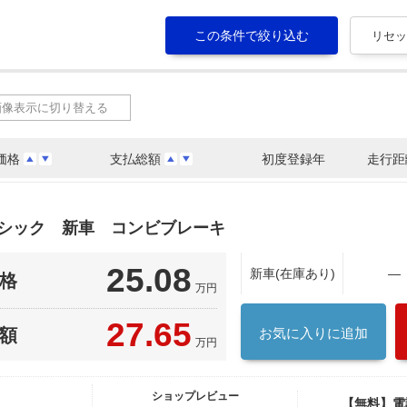
画像表示に切り替える
価格
支払総額
初度登録年
走行距
ーシック 新車 コンビブレーキ
25.08
新車(在庫あり)
―
格
万円
27.65
額
お気に入りに追加
万円
ショップレビュー
【無料】電