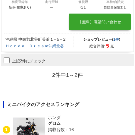
初度登録年
走行距離
修復歴
車検/自賠責
新車(在庫あり)
―
なし
自賠責保険無し
【無料】電話問い合わせ
沖縄県 中頭郡北谷町美浜１−５−２
ショップレビュー(
1件
)
5
Ｈｏｎｄａ Ｄｒｅａｍ沖縄北谷
総合評価:
点
上記2件にチェック
2件中1～2件
ミニバイクのアクセスランキング
ホンダ
グロム
1
掲載台数：16