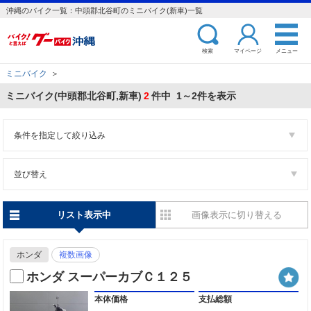
沖縄のバイク一覧：中頭郡北谷町のミニバイク(新車)一覧
検索
マイページ
メニュー
ミニバイク
＞
ミニバイク(中頭郡北谷町,新車)
2
件中 1～2件を表示
条件を指定して絞り込み
並び替え
リスト表示中
画像表示に切り替える
ホンダ
複数画像
ホンダ スーパーカブＣ１２５
本体価格
支払総額