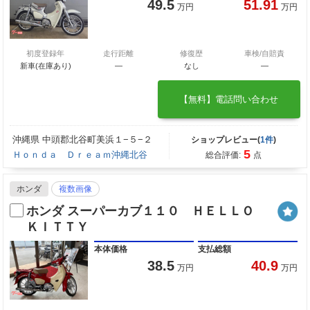
49.5
51.91
万円
万円
初度登録年
走行距離
修復歴
車検/自賠責
新車(在庫あり)
―
なし
―
【無料】電話問い合わせ
沖縄県 中頭郡北谷町美浜１−５−２
ショップレビュー(
1件
)
5
Ｈｏｎｄａ Ｄｒｅａｍ沖縄北谷
総合評価:
点
ホンダ
複数画像
ホンダ スーパーカブ１１０ ＨＥＬＬＯ
ＫＩＴＴＹ
本体価格
支払総額
38.5
40.9
万円
万円