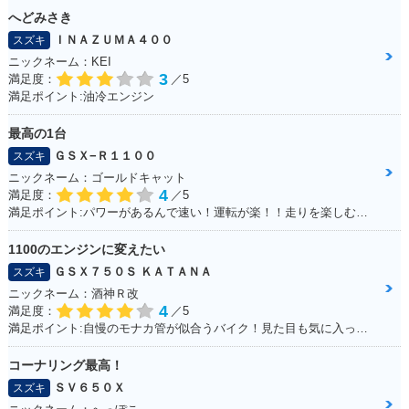
へどみさき
ＩＮＡＺＵＭＡ４００
スズキ
ニックネーム：KEI
3
満足度：
／5
満足ポイント:油冷エンジン
最高の1台
ＧＳＸ−Ｒ１１００
スズキ
ニックネーム：ゴールドキャット
4
満足度：
／5
満足ポイント:パワーがあるんで速い！運転が楽！！走りを楽しむにはもってこいの1台！足回りかえるとかなり乗りやすくなります
1100のエンジンに変えたい
ＧＳＸ７５０Ｓ ＫＡＴＡＮＡ
スズキ
ニックネーム：酒神Ｒ改
4
満足度：
／5
満足ポイント:自慢のモナカ管が似合うバイク！見た目も気に入っています！
コーナリング最高！
ＳＶ６５０Ｘ
スズキ