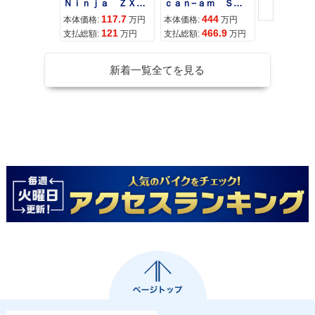
Ｎｉｎｊａ ＺＸ−４Ｒ ＳＥ
ｃａｎ−ａｍ ＳＰＹＤＥＲ ＲＴ ＬＩＭＩＴＥＤ
117.7
444
68
本体価格:
万円
本体価格:
万円
本体価格:
121
466.9
72
支払総額:
万円
支払総額:
万円
支払総額:
新着一覧全てを見る