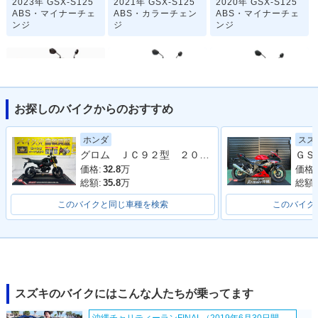
2023年 GSX-S125
2021年 GSX-S125
2020年 GSX-S125
ABS・マイナーチェ
ABS・カラーチェン
ABS・マイナーチェ
ンジ
ジ
ンジ
お探しのバイクからのおすすめ
2019年 GSX-S125
2018年 GSX-S125
2017年 GSX-S12
ホンダ
スズ
ABS・カラーチェン
ABS・新登場
5・新登場
グロム ＪＣ９２型 ２０２３年モデル リアキャリア 社外ＢＯＸベース サイドスタンド
ジ
価格:
32.8
万
価格:
総額:
35.8
万
総額:
このバイクと同じ車種を検索
このバイク
スズキのバイクにはこんな人たちが乗ってます