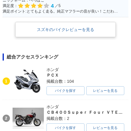
ニックネーム：へっぽこ
4
満足度：
／5
満足ポイント:とてもよく走る。純正マフラーの音が良い！こだわりはへっぽこステッカー！
スズキのバイクレビューを見る
総合アクセスランキング
ホンダ
ＰＣＸ
1
掲載台数：104
バイクを探す
レビューを見る
ホンダ
ＣＢ４００Ｓｕｐｅｒ Ｆｏｕｒ ＶＴＥＣ ＳＰＥＣ３
2
掲載台数：2
バイクを探す
レビューを見る