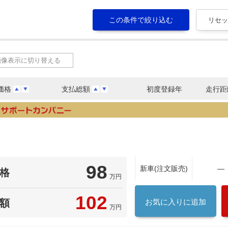
画像表示に切り替える
価格
支払総額
初度登録年
走行距
98
新車(注文販売)
―
格
万円
102
額
お気に入りに追加
万円