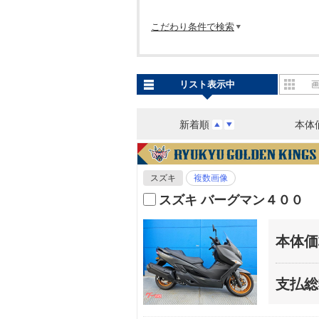
こだわり条件で検索
リスト表示中
新着順
本体
スズキ
複数画像
スズキ バーグマン４００
本体価
支払総