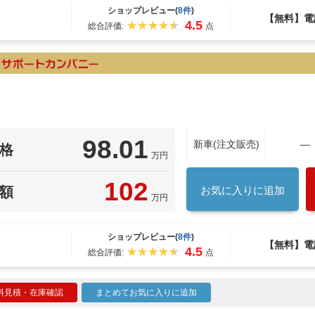
ショップレビュー(
8件
)
【無料】電
4.5
総合評価:
点
98.01
新車(注文販売)
―
格
万円
102
額
お気に入りに追加
万円
ショップレビュー(
8件
)
【無料】電
4.5
総合評価:
点
料見積・在庫確認
まとめてお気に入りに追加