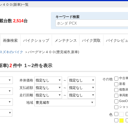
４００(新車)一覧
キーワード検索
載台数
2,514
台
画像検索
バイクショップ
メンテナンス
バイク買取
バイクレビ
スズキのバイク
＞
バーグマン４００(豊見城市,新車)
新車)
2
件中 1～2件を表示
中古
その他
本体価格
～
新着
支払総額
～
複数
走行距離
～
車両
Goo
地域
ショ
色