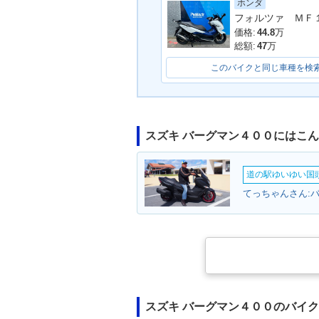
ホンダ
2019年 BURGMAN 400
2018年 BURG
ABS・カラーチェンジ
ABS・新登場
価格:
44.8
万
総額:
47
万
このバイクと同じ車種を検
スズキ バーグマン４００にはこ
道の駅ゆいゆい国頭
てっちゃんさん:バ
スズキ バーグマン４００のバイ