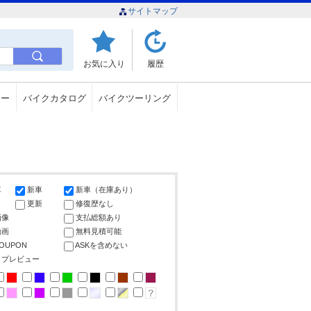
サイトマップ
お気に入り
履歴
ュー
バイクカタログ
バイクツーリング
車
新車
新車（在庫あり）
更新
修復歴なし
画像
支払総額あり
動画
無料見積可能
COUPON
ASKを含めない
ップレビュー