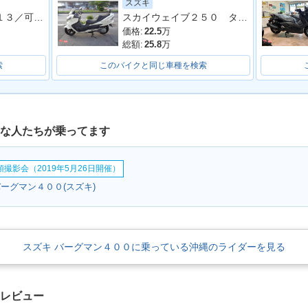
スズキ
MAN 400
2017年 BURGMAN 40
2016年 BURGMAN 400
フォルツァ ＭＦ１３／可動式スクリーン／フルＬＥＤ／ＥＴＣ付き／グリップヒーター
スカイウェイブ２５０ タイプＳ
0・その他
価格:
22.5
万
総額:
25.8
万
索
このバイクと同じ車種を検索
んな人たちが乗ってます
撮影会（2019年5月26日開催）
ーグマン４００(スズキ)
スズキ バーグマン４００に乗っている沖縄のライダーを見る
クレビュー