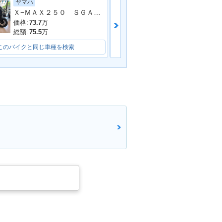
ヤマハ
ホンダ
Ｘ−ＭＡＸ２５０ ＳＧＡ８Ｊ型
ＰＣＸ１２５
価格:
73.7
万
価格:
33.4
万
総額:
75.5
万
総額:
36.5
万
このバイクと同じ車種を検索
このバイクと同じ車種を検索