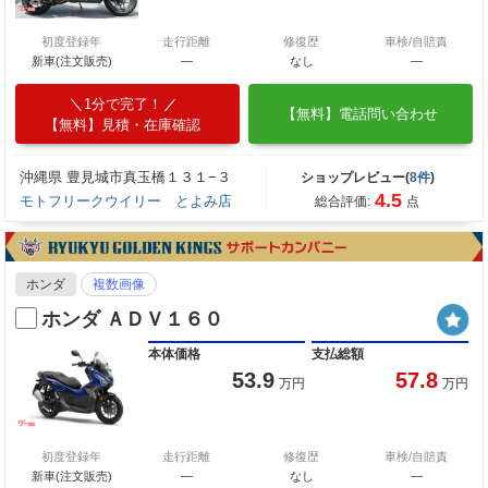
初度登録年
走行距離
修復歴
車検/自賠責
新車(注文販売)
―
なし
―
1分で完了！
【無料】電話問い合わせ
【無料】見積・在庫確認
沖縄県 豊見城市真玉橋１３１−３
ショップレビュー(
8件
)
4.5
モトフリークウイリー とよみ店
総合評価:
点
ホンダ
複数画像
ホンダ ＡＤＶ１６０
本体価格
支払総額
53.9
57.8
万円
万円
初度登録年
走行距離
修復歴
車検/自賠責
新車(注文販売)
―
なし
―