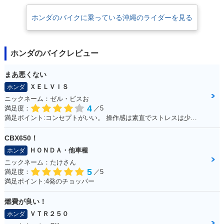
ホンダのバイクに乗っている沖縄のライダーを見る
ホンダのバイクレビュー
まあ悪くない
ＸＥＬＶＩＳ
ホンダ
ニックネーム：ゼル・ビスお
4
満足度：
／5
満足ポイント:コンセプトがいい。 操作感は素直でストレスは少ない。 走行に安定感があり、姿勢もいいので疲れにくい。 全体的にバランスが良く、尖っていないので落ち着いてバイクに乗る人は長く乗れると思う。
CBX650！
ＨＯＮＤＡ・他車種
ホンダ
ニックネーム：たけさん
5
満足度：
／5
満足ポイント:4発のチョッパー
燃費が良い！
ＶＴＲ２５０
ホンダ