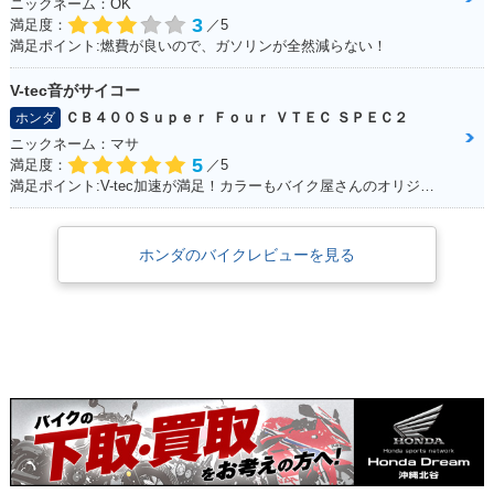
ニックネーム：OK
3
満足度：
／5
満足ポイント:燃費が良いので、ガソリンが全然減らない！
V-tec音がサイコー
ＣＢ４００Ｓｕｐｅｒ Ｆｏｕｒ ＶＴＥＣ ＳＰＥＣ２
ホンダ
ニックネーム：マサ
5
満足度：
／5
満足ポイント:V-tec加速が満足！カラーもバイク屋さんのオリジナルカラーです。
ホンダのバイクレビューを見る