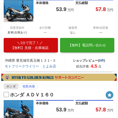
本体価格
支払総額
53.9
57.8
万円
万円
初度登録年
走行距離
修復歴
車検/自賠責
新車(在庫あり)
―
なし
―
1分で完了！
【無料】電話問い合わせ
【無料】見積・在庫確認
沖縄県 豊見城市真玉橋１３１−３
ショップレビュー(
8件
)
4.5
モトフリークウイリー とよみ店
総合評価:
点
ホンダ
複数画像
ホンダ ＡＤＶ１６０
本体価格
支払総額
53.9
57.8
万円
万円