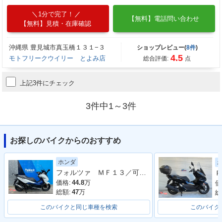
1分で完了！
【無料】電話問い合わせ
【無料】見積・在庫確認
沖縄県 豊見城市真玉橋１３１−３
ショップレビュー(
8件
)
4.5
モトフリークウイリー とよみ店
総合評価:
点
上記3件にチェック
3件中1～3件
お探しのバイクからのおすすめ
ホンダ
フォルツァ ＭＦ１３／可動式スクリーン／フルＬＥＤ／ＥＴＣ付き／グリップヒーター
Ｐ
価格:
44.8
万
価
総額:
47
万
総
このバイクと同じ車種を検索
このバイク