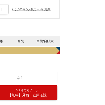
+ この条件をお気に入りに追加
離
修復
車検/自賠責
なし
―
1分で完了！
【無料】見積・在庫確認