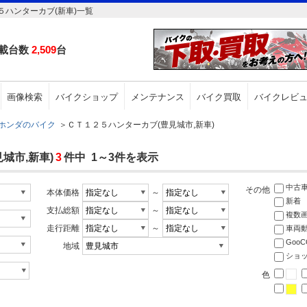
ハンターカブ(新車)一覧
載台数
2,509
台
画像検索
バイクショップ
メンテナンス
バイク買取
バイクレビ
ホンダのバイク
＞
ＣＴ１２５ハンターカブ(豊見城市,新車)
城市,新車)
3
件中 1～3件を表示
中古
その他
本体価格
～
新着
支払総額
～
複数
走行距離
～
車両
Goo
地域
ショ
色