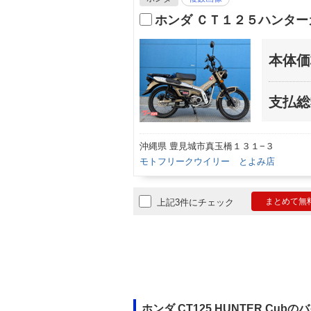
ホンダ ＣＴ１２５ハンター
本体価
支払総
沖縄県 豊見城市真玉橋１３１−３
モトフリークウイリー とよみ店
まとめて無
上記3件にチェック
ホンダ CT125 HUNTER Cub