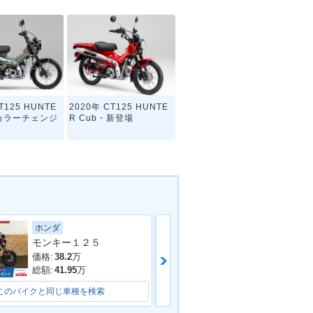
T125 HUNTE
2020年 CT125 HUNTE
・カラーチェンジ
R Cub・新登場
ホンダ
ホンダ
モンキー１２５
ＰＣＸ１２５
価格:
38.2
万
価格:
33.4
万
総額:
41.95
万
総額:
36.5
万
このバイクと同じ車種を検索
このバイクと同じ車種を検索