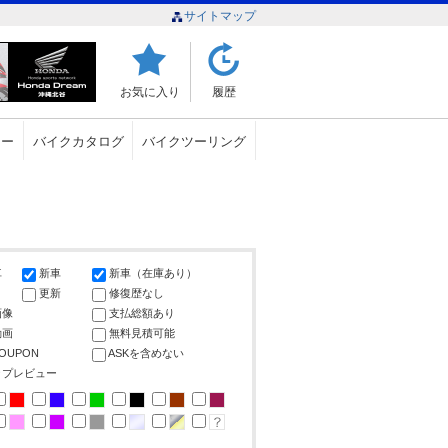
サイトマップ
お気に入り
履歴
ュー
バイクカタログ
バイクツーリング
車
新車
新車（在庫あり）
更新
修復歴なし
画像
支払総額あり
動画
無料見積可能
COUPON
ASKを含めない
ップレビュー