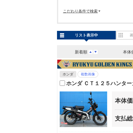
こだわり条件で検索
リスト表示中
新着順
本体
ホンダ
複数画像
ホンダ ＣＴ１２５ハンター
本体価
支払総