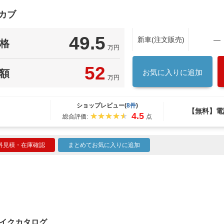
カブ
49.5
新車(注文販売)
―
格
万円
52
額
お気に入りに追加
万円
ショップレビュー(
8件
)
【無料】電
4.5
総合評価:
点
料見積・在庫確認
まとめてお気に入りに追加
のバイクカタログ