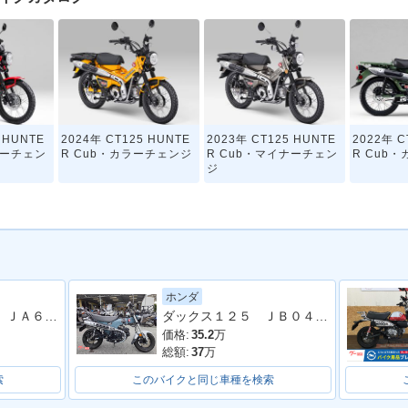
 HUNTE
2024年 CT125 HUNTE
2023年 CT125 HUNTE
2022年 C
ナーチェン
R Cub・カラーチェンジ
R Cub・マイナーチェン
R Cub
ジ
ホンダ
クロスカブ１１０ ＪＡ６０型 ２０２２年モデル ＡＢＳ ＳＰ忠男マフラー センターキャリア リアボックス その他カスタム多数車両
ダックス１２５ ＪＢ０４型 ワンオーナー フロントカゴ ＡＢＳ ＬＥＤ 整備 保証 自賠責保険
価格:
35.2
万
総額:
37
万
索
このバイクと同じ車種を検索