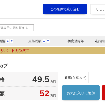
画像表示に切り替える
価格
支払総額
初度登録年
走行距
カブ
49.5
新車(在庫あり)
―
格
万円
52
額
お気に入りに追加
万円