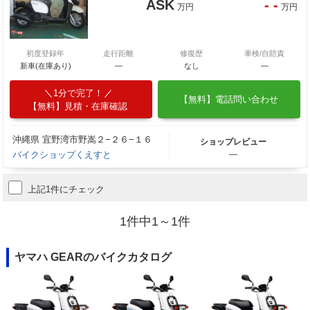
ASK
- -
万円
万円
初度登録年
走行距離
修復歴
車検/自賠責
新車(在庫あり)
―
なし
―
1分で完了！
【無料】電話問い合わせ
【無料】見積・在庫確認
沖縄県 宜野湾市野嵩２−２６−１６
ショップレビュー
バイクショップくえすと
―
上記1件にチェック
1件中1～1件
ヤマハ GEARのバイクカタログ