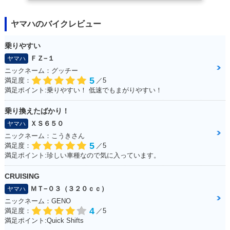
ヤマハのバイクレビュー
乗りやすい
ＦＺ−１
ヤマハ
ニックネーム：グッチー
5
満足度：
／5
満足ポイント:乗りやすい！ 低速でもまがりやすい！
乗り換えたばかり！
ＸＳ６５０
ヤマハ
ニックネーム：こうきさん
5
満足度：
／5
満足ポイント:珍しい車種なので気に入っています。
CRUISING
ＭＴ−０３（３２０ｃｃ）
ヤマハ
ニックネーム：GENO
4
満足度：
／5
満足ポイント:Quick Shifts