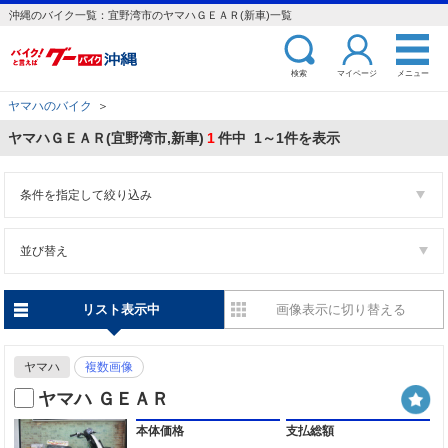
沖縄のバイク一覧：宜野湾市のヤマハＧＥＡＲ(新車)一覧
検索
マイページ
メニュー
ヤマハのバイク
＞
ヤマハＧＥＡＲ(宜野湾市,新車)
1
件中 1～1件を表示
条件を指定して絞り込み
並び替え
リスト表示中
画像表示に切り替える
ヤマハ
複数画像
ヤマハ ＧＥＡＲ
本体価格
支払総額