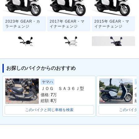
2023年 GEAR・カ
2017年 GEAR・マ
2015年 GEAR・マ
ラーチェンジ
イナーチェンジ
イナーチェンジ
お探しのバイクからのおすすめ
2008年 GEAR・フ
2006年 GEAR・マ
2003年 GEAR Blac
ルモデルチェンジ
イナーチェンジ
k Edition・特別・限
ヤマハ
定仕様
ＪＯＧ ＳＡ３６Ｊ型
ベ
価格:
7
万
価
総額:
8
万
総
このバイクと同じ車種を検索
このバイク
2000年 GEAR・マ
1996年 GEAR・マ
1994年 GEAR・新
イナーチェンジ
イナーチェンジ
登場