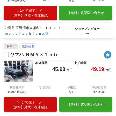
新車(在庫あり)
―
なし
保2031/06
1分で完了！
【無料】電話問い合わせ
【無料】見積・在庫確認
沖縄県 宜野湾市大謝名１−１９−３０
ショップレビュー
ｍｏｔｏｆａｓｈｉｏｎ元気
―
ヤマハ
複数画像
ヤマハ ＮＭＡＸ１５５
本体価格
支払総額
45.98
49.19
万円
万円
初度登録年
走行距離
修復歴
車検/自賠責
新車(在庫あり)
―
なし
保2031/08
1分で完了！
【無料】電話問い合わせ
【無料】見積・在庫確認