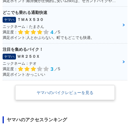
満足ポイント:維持費が圧倒的に安い125ccは、セカンドバイクや通勤用としてオススメ。125ccスクーターの中でも、シグナスXの走行性能は力強く、普段の街乗りでは、力不足を感じる事はあまりない。 メットインも半ヘル2つなら余裕で入るので、収納性も抜群。
どこでも乗れる通勤快速
ＴＭＡＸ５３０
ヤマハ
ニックネーム：たまさん
4
満足度：
／5
満足ポイント:人とかぶらない。町でもどこでも快適。
注目を集めるバイク！
ＷＲ２５０Ｘ
ヤマハ
ニックネーム：ナオ
3
満足度：
／5
満足ポイント:かっこいい
ヤマハのバイクレビューを見る
ヤマハのアクセスランキング