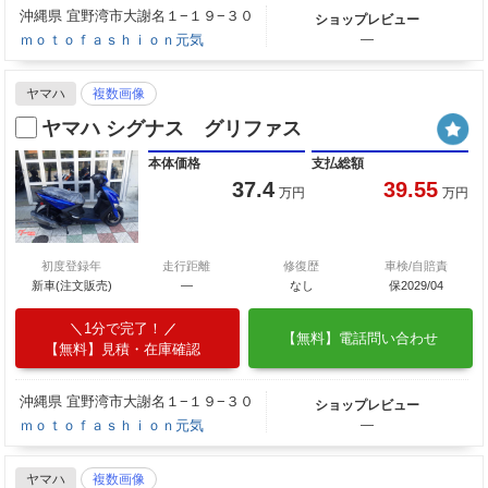
沖縄県 宜野湾市大謝名１−１９−３０
ショップレビュー
ｍｏｔｏｆａｓｈｉｏｎ元気
―
ヤマハ
複数画像
ヤマハ シグナス グリファス
本体価格
支払総額
37.4
39.55
万円
万円
初度登録年
走行距離
修復歴
車検/自賠責
新車(注文販売)
―
なし
保2029/04
1分で完了！
【無料】電話問い合わせ
【無料】見積・在庫確認
沖縄県 宜野湾市大謝名１−１９−３０
ショップレビュー
ｍｏｔｏｆａｓｈｉｏｎ元気
―
ヤマハ
複数画像