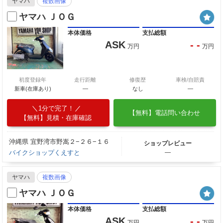
ヤマハ
複数画像
ヤマハ ＪＯＧ
本体価格
支払総額
ASK
- -
万円
万円
初度登録年
走行距離
修復歴
車検/自賠責
新車(在庫あり)
―
なし
―
1分で完了！
【無料】電話問い合わせ
【無料】見積・在庫確認
沖縄県 宜野湾市野嵩２−２６−１６
ショップレビュー
バイクショップくえすと
―
ヤマハ
複数画像
ヤマハ ＪＯＧ
本体価格
支払総額
ASK
- -
万円
万円