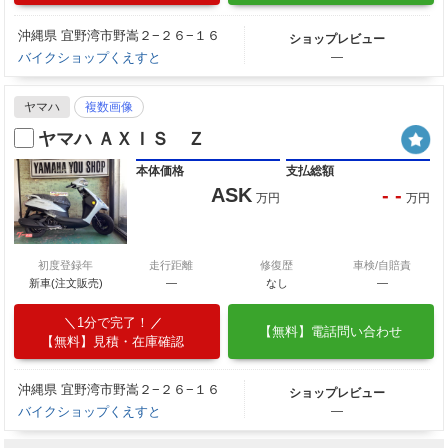
沖縄県 宜野湾市野嵩２−２６−１６
ショップレビュー
バイクショップくえすと
―
ヤマハ
複数画像
ヤマハ ＡＸＩＳ Ｚ
本体価格
支払総額
ASK
- -
万円
万円
初度登録年
走行距離
修復歴
車検/自賠責
新車(注文販売)
―
なし
―
1分で完了！
【無料】電話問い合わせ
【無料】見積・在庫確認
沖縄県 宜野湾市野嵩２−２６−１６
ショップレビュー
バイクショップくえすと
―