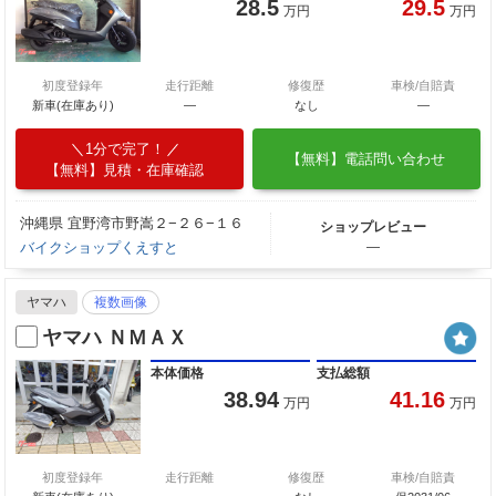
28.5
29.5
万円
万円
初度登録年
走行距離
修復歴
車検/自賠責
新車(在庫あり)
―
なし
―
1分で完了！
【無料】電話問い合わせ
【無料】見積・在庫確認
沖縄県 宜野湾市野嵩２−２６−１６
ショップレビュー
バイクショップくえすと
―
ヤマハ
複数画像
ヤマハ ＮＭＡＸ
本体価格
支払総額
38.94
41.16
万円
万円
初度登録年
走行距離
修復歴
車検/自賠責