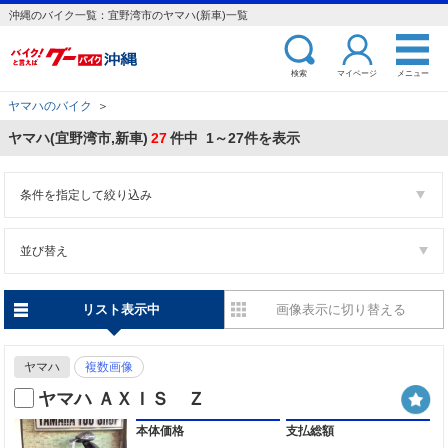
沖縄のバイク一覧：宜野湾市のヤマハ(新車)一覧
検索
マイページ
メニュー
ヤマハのバイク
＞
ヤマハ(宜野湾市,新車)
27
件中 1～27件を表示
条件を指定して絞り込み
並び替え
リスト表示中
画像表示に切り替える
ヤマハ
複数画像
ヤマハ ＡＸＩＳ Ｚ
本体価格
支払総額