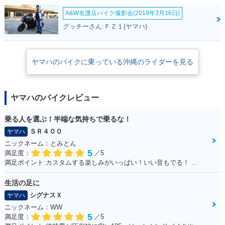
A&W名護店バイク撮影会(2019年3月16日)
グッチーさん:ＦＺ１(ヤマハ)
ヤマハのバイクに乗っている沖縄のライダーを見る
ヤマハのバイクレビュー
乗る人を選ぶ！半端な気持ちで乗るな！
ＳＲ４００
ヤマハ
ニックネーム：とみとん
5
満足度：
／5
満足ポイント:カスタムする楽しみがいっぱい！いい音もでる！ シルバーの洗濯ばさみがこだわりポイントです
生活の足に
シグナスＸ
ヤマハ
ニックネーム：WW
5
満足度：
／5