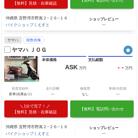
【無料】電話問い合わせ
【無料】見積・在庫確認
沖縄県 宜野湾市野嵩２−２６−１６
ショップレビュー
バイクショップくえすと
―
ヤマハ
複数画像
ヤマハ ＪＯＧ
本体価格
支払総額
ASK
- -
万円
万円
初度登録年
走行距離
修復歴
車検/自賠責
新車(在庫あり)
―
なし
―
1分で完了！
【無料】電話問い合わせ
【無料】見積・在庫確認
沖縄県 宜野湾市野嵩２−２６−１６
ショップレビュー
バイクショップくえすと
―