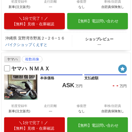
初度登録年
走行距離
修復歴
車検/自賠責
新車(注文販売)
―
なし
自賠責保険無し
1分で完了！
【無料】電話問い合わせ
【無料】見積・在庫確認
沖縄県 宜野湾市野嵩２−２６−１６
ショップレビュー
バイクショップくえすと
―
ヤマハ
複数画像
ヤマハ ＮＭＡＸ
本体価格
支払総額
ASK
- -
万円
万円
初度登録年
走行距離
修復歴
車検/自賠責
新車(注文販売)
―
なし
自賠責保険無し
1分で完了！
【無料】電話問い合わせ
【無料】見積・在庫確認