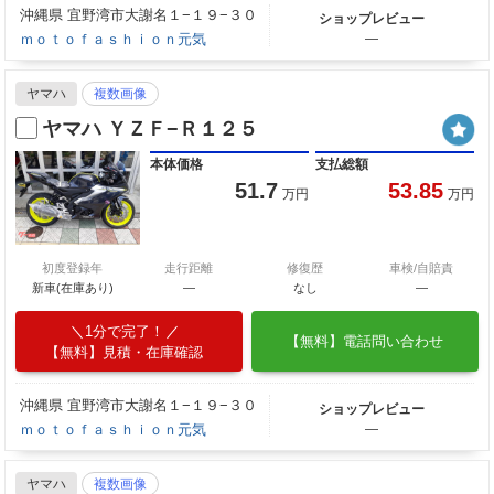
沖縄県 宜野湾市大謝名１−１９−３０
ショップレビュー
ｍｏｔｏｆａｓｈｉｏｎ元気
―
ヤマハ
複数画像
ヤマハ ＹＺＦ−Ｒ１２５
本体価格
支払総額
51.7
53.85
万円
万円
初度登録年
走行距離
修復歴
車検/自賠責
新車(在庫あり)
―
なし
―
1分で完了！
【無料】電話問い合わせ
【無料】見積・在庫確認
沖縄県 宜野湾市大謝名１−１９−３０
ショップレビュー
ｍｏｔｏｆａｓｈｉｏｎ元気
―
ヤマハ
複数画像