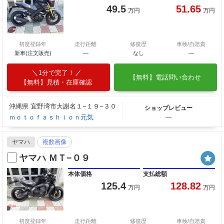
49.5
51.65
万円
万円
初度登録年
走行距離
修復歴
車検/自賠責
新車(注文販売)
―
なし
―
1分で完了！
【無料】電話問い合わせ
【無料】見積・在庫確認
沖縄県 宜野湾市大謝名１−１９−３０
ショップレビュー
ｍｏｔｏｆａｓｈｉｏｎ元気
―
ヤマハ
複数画像
ヤマハ ＭＴ−０９
本体価格
支払総額
125.4
128.82
万円
万円
初度登録年
走行距離
修復歴
車検/自賠責