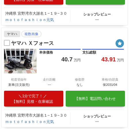
沖縄県 宜野湾市大謝名１−１９−３０
ショップレビュー
ｍｏｔｏｆａｓｈｉｏｎ元気
―
ヤマハ
複数画像
ヤマハ Ｘフォース
本体価格
支払総額
40.7
43.91
万円
万円
初度登録年
走行距離
修復歴
車検/自賠責
新車(注文販売)
―
なし
保2031/04
1分で完了！
【無料】電話問い合わせ
【無料】見積・在庫確認
沖縄県 宜野湾市大謝名１−１９−３０
ショップレビュー
ｍｏｔｏｆａｓｈｉｏｎ元気
―