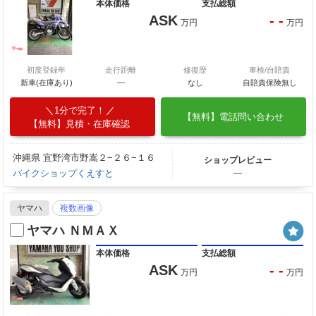
本体価格
支払総額
ASK
- -
万円
万円
初度登録年
走行距離
修復歴
車検/自賠責
新車(在庫あり)
―
なし
自賠責保険無し
1分で完了！
【無料】電話問い合わせ
【無料】見積・在庫確認
沖縄県 宜野湾市野嵩２−２６−１６
ショップレビュー
バイクショップくえすと
―
ヤマハ
複数画像
ヤマハ ＮＭＡＸ
本体価格
支払総額
ASK
- -
万円
万円