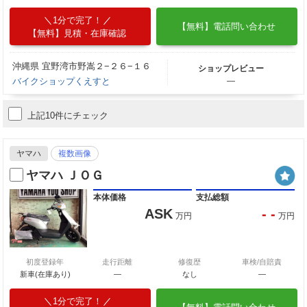
1分で完了！
【無料】電話問い合わせ
【無料】見積・在庫確認
沖縄県 宜野湾市野嵩２−２６−１６
ショップレビュー
バイクショップくえすと
―
上記10件にチェック
ヤマハ
複数画像
ヤマハ ＪＯＧ
本体価格
支払総額
ASK
- -
万円
万円
初度登録年
走行距離
修復歴
車検/自賠責
新車(在庫あり)
―
なし
―
1分で完了！