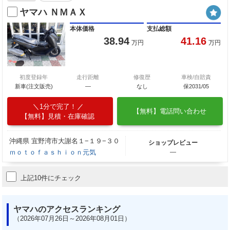
ヤマハ ＮＭＡＸ
本体価格
支払総額
38.94
41.16
万円
万円
初度登録年
走行距離
修復歴
車検/自賠責
新車(注文販売)
―
なし
保2031/05
1分で完了！
【無料】電話問い合わせ
【無料】見積・在庫確認
沖縄県 宜野湾市大謝名１−１９−３０
ショップレビュー
ｍｏｔｏｆａｓｈｉｏｎ元気
―
上記10件にチェック
ヤマハのアクセスランキング
（2026年07月26日～2026年08月01日）