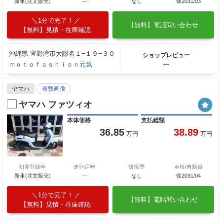
新車(注文販売)
―
なし
保2031/03
1分で完了！
【無料】電話問い合わせ
【無料】見積・在庫確認
沖縄県 宜野湾市大謝名１−１９−３０
ショップレビュー
ｍｏｔｏｆａｓｈｉｏｎ元気
―
ヤマハ
複数画像
ヤマハ ファツィオ
本体価格
支払総額
36.85
38.89
万円
万円
初度登録年
走行距離
修復歴
車検/自賠責
新車(注文販売)
―
なし
保2031/04
1分で完了！
【無料】電話問い合わせ
【無料】見積・在庫確認