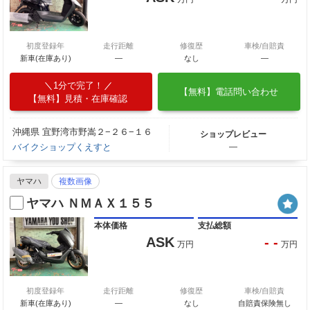
初度登録年
走行距離
修復歴
車検/自賠責
新車(在庫あり)
―
なし
―
1分で完了！
【無料】電話問い合わせ
【無料】見積・在庫確認
沖縄県 宜野湾市野嵩２−２６−１６
ショップレビュー
バイクショップくえすと
―
ヤマハ
複数画像
ヤマハ ＮＭＡＸ１５５
本体価格
支払総額
ASK
- -
万円
万円
初度登録年
走行距離
修復歴
車検/自賠責
新車(在庫あり)
―
なし
自賠責保険無し