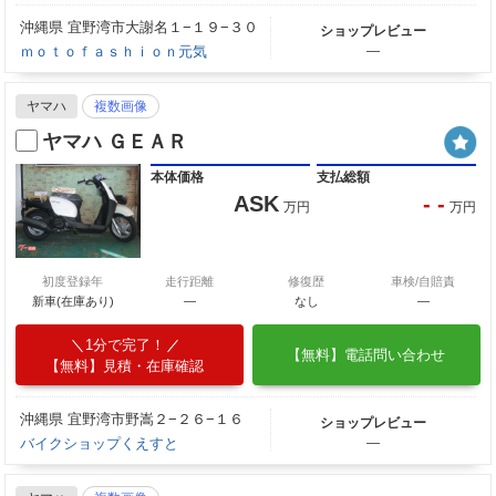
沖縄県 宜野湾市大謝名１−１９−３０
ショップレビュー
ｍｏｔｏｆａｓｈｉｏｎ元気
―
ヤマハ
複数画像
ヤマハ ＧＥＡＲ
本体価格
支払総額
ASK
- -
万円
万円
初度登録年
走行距離
修復歴
車検/自賠責
新車(在庫あり)
―
なし
―
1分で完了！
【無料】電話問い合わせ
【無料】見積・在庫確認
沖縄県 宜野湾市野嵩２−２６−１６
ショップレビュー
バイクショップくえすと
―