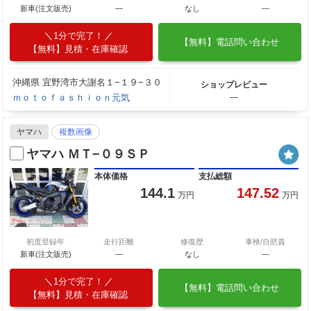
新車(注文販売)
―
なし
―
1分で完了！
【無料】電話問い合わせ
【無料】見積・在庫確認
沖縄県 宜野湾市大謝名１−１９−３０
ショップレビュー
ｍｏｔｏｆａｓｈｉｏｎ元気
―
ヤマハ
複数画像
ヤマハ ＭＴ−０９ＳＰ
本体価格
支払総額
144.1
147.52
万円
万円
初度登録年
走行距離
修復歴
車検/自賠責
新車(注文販売)
―
なし
―
1分で完了！
【無料】電話問い合わせ
【無料】見積・在庫確認