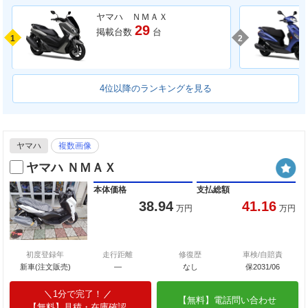
ヤマハ ＮＭＡＸ
29
掲載台数
台
1
2
4位以降のランキングを見る
ヤマハ
複数画像
ヤマハ ＮＭＡＸ
本体価格
支払総額
38.94
41.16
万円
万円
初度登録年
走行距離
修復歴
車検/自賠責
新車(注文販売)
―
なし
保2031/06
1分で完了！
【無料】電話問い合わせ
【無料】見積・在庫確認