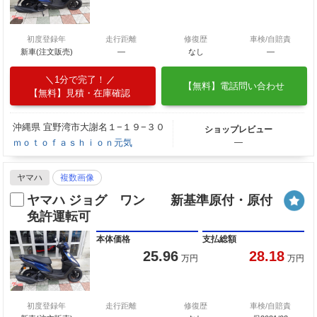
初度登録年
走行距離
修復歴
車検/自賠責
新車(注文販売)
―
なし
―
1分で完了！
【無料】電話問い合わせ
【無料】見積・在庫確認
沖縄県 宜野湾市大謝名１−１９−３０
ショップレビュー
ｍｏｔｏｆａｓｈｉｏｎ元気
―
ヤマハ
複数画像
ヤマハ ジョグ ワン 新基準原付・原付
免許運転可
本体価格
支払総額
25.96
28.18
万円
万円
初度登録年
走行距離
修復歴
車検/自賠責