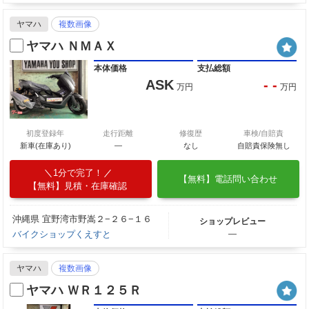
ヤマハ
複数画像
ヤマハ ＮＭＡＸ
本体価格
支払総額
ASK
- -
万円
万円
初度登録年
走行距離
修復歴
車検/自賠責
新車(在庫あり)
―
なし
自賠責保険無し
1分で完了！
【無料】電話問い合わせ
【無料】見積・在庫確認
沖縄県 宜野湾市野嵩２−２６−１６
ショップレビュー
バイクショップくえすと
―
ヤマハ
複数画像
ヤマハ ＷＲ１２５Ｒ