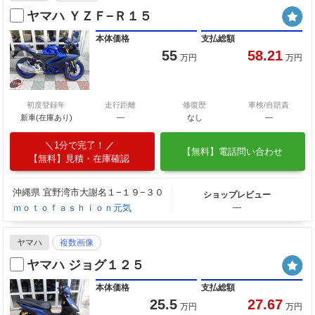
ヤマハ ＹＺＦ−Ｒ１５
本体価格
支払総額
55
58.21
万円
万円
初度登録年
走行距離
修復歴
車検/自賠責
新車(在庫あり)
―
なし
―
1分で完了！
【無料】電話問い合わせ
【無料】見積・在庫確認
沖縄県 宜野湾市大謝名１−１９−３０
ショップレビュー
ｍｏｔｏｆａｓｈｉｏｎ元気
―
ヤマハ
複数画像
ヤマハ ジョグ１２５
本体価格
支払総額
25.5
27.67
万円
万円