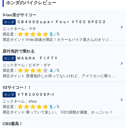
ホンダのバイクレビュー
V-tec音がサイコー
ＣＢ４００Ｓｕｐｅｒ Ｆｏｕｒ ＶＴＥＣ ＳＰＥＣ２
ホンダ
ニックネーム：マサ
5
満足度：
／5
満足ポイント:V-tec加速が満足！カラーもバイク屋さんのオリジナルカラーです。
原付免許で乗れる
ＭＡＧＮＡ ＦＩＦＴＹ
ホンダ
ニックネーム：ビギナ・ギナ
4
満足度：
／5
満足ポイント:普通免許しか持ってないけれど、アメリカンに乗りたいと思って探していたら、、 「あるじゃないかっ！小型のアメリカン！！」 50ccバイクの中では重厚感が有りますが、同メーカーで原付の「DIO」と同じ重量（80kg前後）なので取り回しも楽々♪ 足つきも良く、背の低い女の子でも余裕で乗りまわせます。 一番の魅力は低燃費。カブと同じエンジンを使っていて、燃費と耐久性に優れています。 私の所感ですが、ガソリンが全然減らないです（笑） 普通免許・原付免許で乗れますがギア4速のマニュアルですので、 原付とは言えど操作が異なります。購入する際はご注意を！
V2サイコー！！
ＶＴＲ１０００ＳＰ−I
ホンダ
ニックネーム：shuu
5
満足度：
／5
満足ポイント:乗っていて楽しい。 V2の鼓動が素敵、かっこいい！
CBX最高！