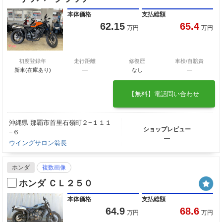
本体価格
支払総額
62.15
65.4
万円
万円
初度登録年
走行距離
修復歴
車検/自賠責
新車(在庫あり)
―
なし
―
【無料】電話問い合わせ
沖縄県 那覇市首里石嶺町２−１１１
ショップレビュー
−６
―
ウイングサロン翁長
ホンダ
複数画像
ホンダ ＣＬ２５０
本体価格
支払総額
64.9
68.6
万円
万円