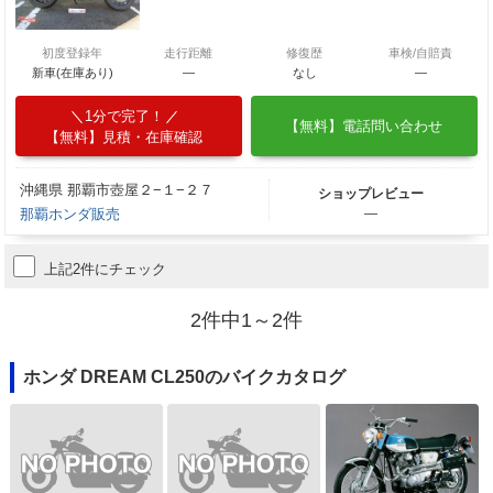
初度登録年
走行距離
修復歴
車検/自賠責
新車(在庫あり)
―
なし
―
1分で完了！
【無料】電話問い合わせ
【無料】見積・在庫確認
沖縄県 那覇市壺屋２−１−２７
ショップレビュー
那覇ホンダ販売
―
上記2件にチェック
2件中1～2件
ホンダ DREAM CL250のバイクカタログ