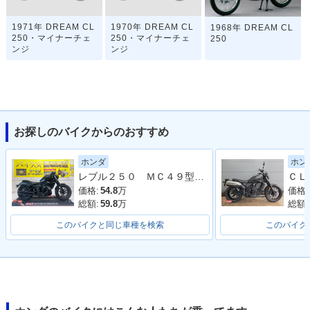
1971年 DREAM CL
1970年 DREAM CL
1968年 DREAM CL
250・マイナーチェ
250・マイナーチェ
250
ンジ
ンジ
お探しのバイクからのおすすめ
ホンダ
ホン
レブル２５０ ＭＣ４９型 ２０１９年モデル 社外タンクカバー サイドバック 社外マフラー アラーム
価格:
54.8
万
価格:
総額:
59.8
万
総額:
このバイクと同じ車種を検索
このバイク