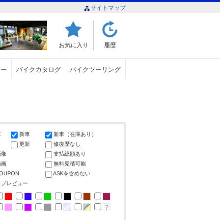
サイトマップ
お気に入り
履歴
ュー
バイクカタログ
バイクツーリング
車
新車
新車（在庫あり）
更新
修復歴なし
画像
支払総額あり
動画
無料見積可能
COUPON
ASKを含めない
ップレビュー