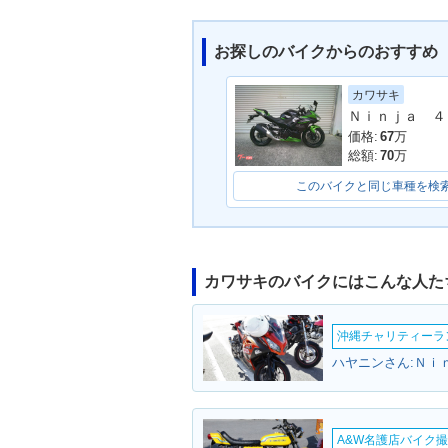
お探しのバイクからのおすすめ
カワサキ
2021年 Z400・カラーチ
2020年 Z40
Ｎｉｎｊａ ４
ェンジ
ェンジ
価格:
67
万
総額:
70
万
このバイクと同じ車種を検
カワサキのバイクにはこんな人た
1977年 Z400
1976年 Z400
沖縄チャリティーランF
ハヤニンさん:Ｎｉ
A&W名護店バイク撮影