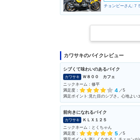
チョンビーさん:７５
カワサキのバイクレビュー
シブくて味わいのあるバイク
Ｗ８００ カフェ
カワサキ
ニックネーム：修平
4
満足度：
／5
満足ポイント:見た目のシブさ。心地よい
前向きになれるバイク
ＫＬＸ１２５
カワサキ
ニックネーム：とくちゃん
5
満足度：
／5
満足ポイント:楽しくなれる！ チェーン