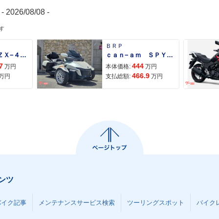
- 2026/08/08 -
す
ＢＲＰ
Ｎｉｎｊａ ＺＸ−４Ｒ ＳＥ
ｃａｎ−ａｍ ＳＰＹＤＥＲ ＲＴ ＬＩＭＩＴＥＤ
7
444
万円
本体価格:
万円
466.9
万円
支払総額:
万円
ンツ
バイク記事
メンテナンスサービス検索
ツーリングスポット
バイク