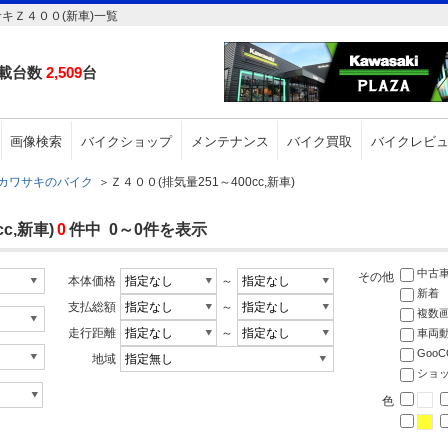
サキＺ４００(新車)一覧
載台数
2,509
台
画像検索
バイクショップ
メンテナンス
バイク買取
バイクレビ
カワサキのバイク
＞
Ｚ４００(排気量251～400cc,新車)
c,新車)
0
件中 0～0件を表示
中古
その他
本体価格
～
新着
支払総額
～
複数
走行距離
～
車両
Goo
地域
ショ
色