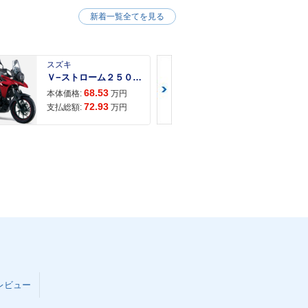
新着一覧全てを見る
スズキ
スズキ
Ｖ−ストローム２５０ ２６年モデル 水冷２気筒エンジン ＬＥＤヘッドライト標準装備
68.53
68.
本体価格:
万円
本体価格:
72.93
71.
支払総額:
万円
支払総額:
レビュー