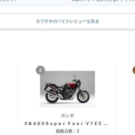
カワサキのバイクレビューを見る
2
ホンダ
ＣＢ４００Ｓｕｐｅｒ Ｆｏｕｒ ＶＴＥＣ ＳＰＥＣ３
掲載台数：2