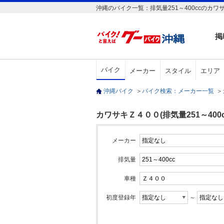
沖縄のバイク一覧：排気量251～400ccのカワ
掲
バイク
メーカー
スタイル
エリア
沖縄バイク
＞
バイク検索：メーカー一覧
＞
カワサキＺ４００(排気量251～400c
メーカー
排気量
車種
初度登録年
～