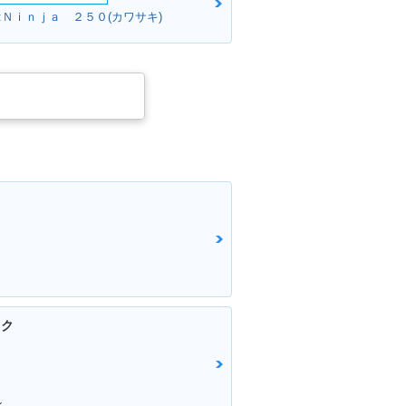
:Ｎｉｎｊａ ２５０(カワサキ)
イク
ン