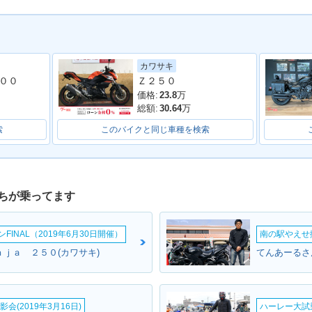
カワサキ
0・カラーチ
2019年 Z400・新登場
2019年 Z400 SE・その
2019年 
００
Ｚ２５０
他
価格:
23.8
万
総額:
30.64
万
索
このバイクと同じ車種を検索
ちが乗ってます
INAL（2019年6月30日開催）
南の駅やえせ撮
ｎｊａ ２５０(カワサキ)
てんあーるさん
会(2019年3月16日)
ハーレー大試乗