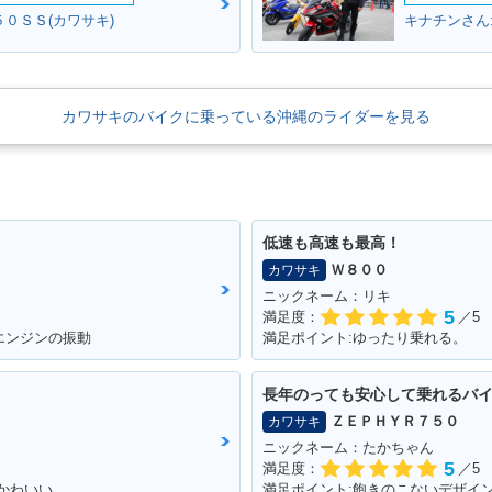
０ＳＳ(カワサキ)
キナチンさん
カワサキのバイクに乗っている沖縄のライダーを見る
低速も高速も最高！
Ｗ８００
カワサキ
ニックネーム：リキ
5
満足度：
／5
エンジンの振動
満足ポイント:ゆったり乗れる。
長年のっても安心して乗れるバ
ＺＥＰＨＹＲ７５０
カワサキ
ニックネーム：たかちゃん
5
満足度：
／5
がかわいい。
満足ポイント:飽きのこないデザイ