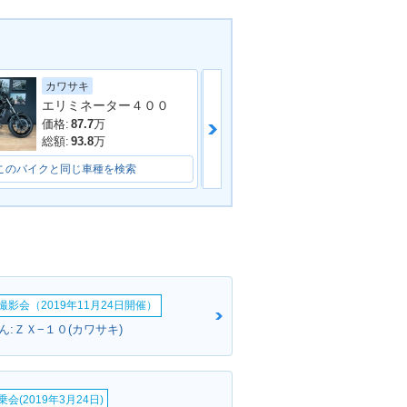
ヤマハ
カワサキ
1978年 Z400
Z400・その他
エリミネーター４００
価格:
49.8
万
価格:
87.7
万
総額:
53.8
万
総額:
93.8
万
このバイクと同じ車種を検索
このバイクと同じ車種を検索
影会（2019年11月24日開催）
:ＺＸ−１０(カワサキ)
会(2019年3月24日)