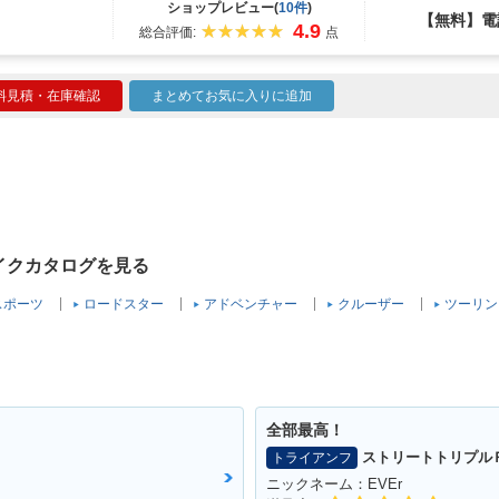
ショップレビュー(
10件
)
【無料】電
4.9
総合評価:
点
料見積・在庫確認
まとめてお気に入りに追加
バイクカタログを見る
スポーツ
ロードスター
アドベンチャー
クルーザー
ツーリン
全部最高！
ストリートトリプル
トライアンフ
ニックネーム：EVEr