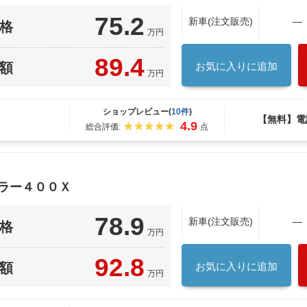
75.2
新車(注文販売)
―
格
万円
89.4
額
お気に入りに追加
万円
ショップレビュー(
10件
)
【無料】電
4.9
総合評価:
点
ブラー４００Ｘ
78.9
新車(注文販売)
―
格
万円
92.8
額
お気に入りに追加
万円