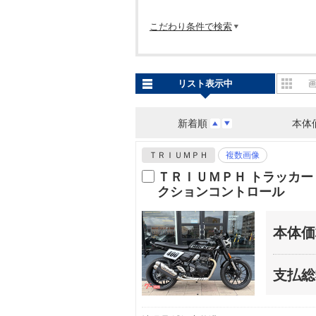
こだわり条件で検索
リスト表示中
新着順
本体
ＴＲＩＵＭＰＨ
複数画像
ＴＲＩＵＭＰＨ トラッカ
クションコントロール
本体価
支払総