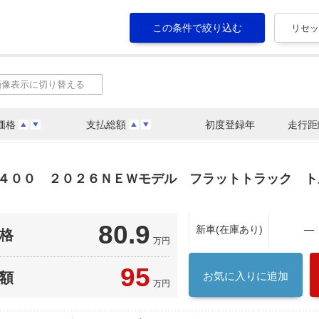
画像表示に切り替える
価格
支払総額
初度登録年
走行距
ー４００ ２０２６ＮＥＷモデル フラットトラック 
80.9
新車(在庫あり)
―
格
万円
95
額
お気に入りに追加
万円