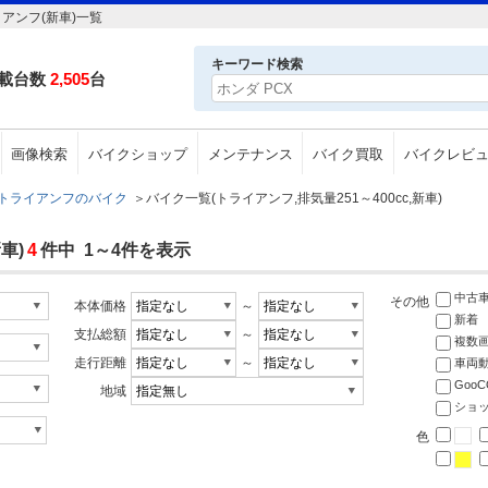
イアンフ(新車)一覧
キーワード検索
載台数
2,505
台
画像検索
バイクショップ
メンテナンス
バイク買取
バイクレビ
トライアンフのバイク
＞
バイク一覧(トライアンフ,排気量251～400cc,新車)
車)
4
件中 1～4件を表示
中古
その他
本体価格
～
新着
支払総額
～
複数
走行距離
～
車両
Goo
地域
ショ
色