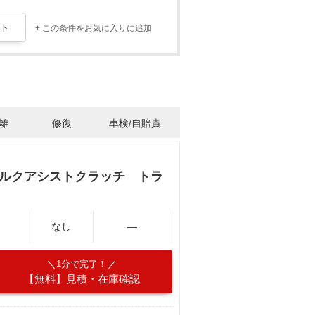
+ この条件をお気に入りに追加
離
修復
車検/自賠責
トルクアシストクラッチ トラ
なし
―
1分で完了！
【無料】見積・在庫確認