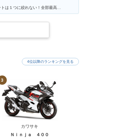
満足ポイント:満足・こだわりポイントは１つに絞れない！全部最高！！
4位以降のランキングを見る
3
カワサキ
Ｎｉｎｊａ ４００