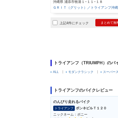
沖縄県 浦添市牧港１−１１−１８
ＧＲＩＴ（グリット）／トライアンフ沖縄
まとめて無
上記4件にチェック
トライアンフ（TRIUMPH）の
ALL
モダンクラシック
スーパー
トライアンフのバイクレビュー
のんびり走れるバイク
ボンネビルＴ１２０
トライアンフ
ニックネーム：ボニー