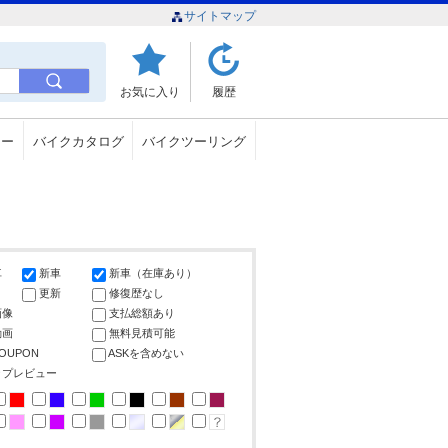
サイトマップ
お気に入り
履歴
ュー
バイクカタログ
バイクツーリング
車
新車
新車（在庫あり）
更新
修復歴なし
画像
支払総額あり
動画
無料見積可能
COUPON
ASKを含めない
ップレビュー