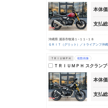
本体価
支払総
沖縄県 浦添市牧港１−１１−１８
ＧＲＩＴ（グリット）／トライアンフ沖縄
ＴＲＩＵＭＰＨ
複数画像
ＴＲＩＵＭＰＨ スクラン
本体価
支払総