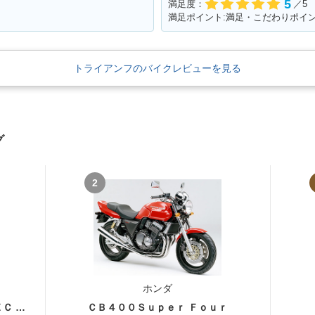
5
満足度：
／5
トライアンフのバイクレビューを見る
グ
2
ホンダ
ＣＢ４００Ｓｕｐｅｒ Ｆｏｕｒ ＶＴＥＣ ＳＰＥＣ３
ＣＢ４００Ｓｕｐｅｒ Ｆｏｕｒ