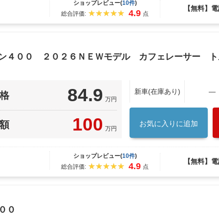
ショップレビュー(
10件
)
【無料】電
4.9
総合評価:
点
トン４００ ２０２６ＮＥＷモデル カフェレーサー 
84.9
新車(在庫あり)
―
格
万円
100
額
お気に入りに追加
万円
ショップレビュー(
10件
)
【無料】電
4.9
総合評価:
点
００