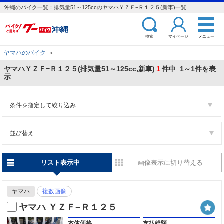
沖縄のバイク一覧：排気量51～125ccのヤマハＹＺＦ−Ｒ１２５(新車)一覧
検索
マイページ
メニュー
ヤマハのバイク
＞
ヤマハＹＺＦ−Ｒ１２５(排気量51～125cc,新車)
1
件中 1～1件を表
示
条件を指定して絞り込み
並び替え
リスト表示中
画像表示に切り替える
ヤマハ
複数画像
ヤマハ ＹＺＦ−Ｒ１２５
本体価格
支払総額