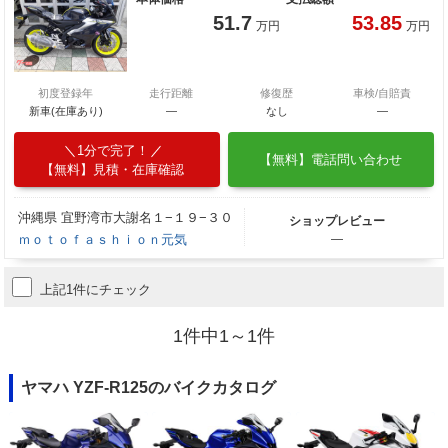
51.7
53.85
万円
万円
初度登録年
走行距離
修復歴
車検/自賠責
新車(在庫あり)
―
なし
―
1分で完了！
【無料】電話問い合わせ
【無料】見積・在庫確認
沖縄県 宜野湾市大謝名１−１９−３０
ショップレビュー
ｍｏｔｏｆａｓｈｉｏｎ元気
―
上記1件にチェック
1件中1～1件
ヤマハ YZF-R125のバイクカタログ