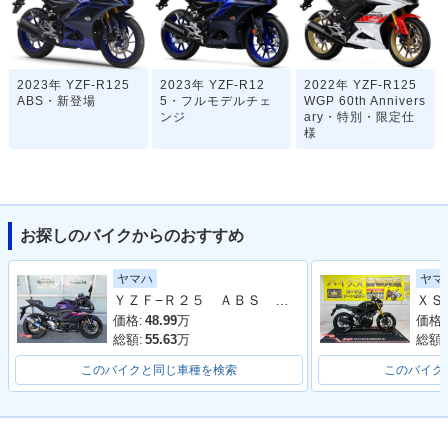
2023年 YZF-R125
2023年 YZF-R12
2022年 YZF-R125
ABS・新登場
5・フルモデルチェ
WGP 60th Annivers
ンジ
ary・特別・限定仕
様
お探しのバイクからのおすすめ
ヤマハ
ヤマ
2021年 YZF-R12
2020年 YZF-R12
2019年 YZF-R125
ＹＺＦ−Ｒ２５ ＡＢＳ ２０２３年モデル ＲＧ７４Ｊ ＷＲ’Ｓマフラー
5・マイナーチェン
5・カラーチェンジ
MonsterEnergyYam
ジ
ahaMotoGP・特
価格:
48.99
万
価格:
別・限定仕様
総額:
55.63
万
総額:
このバイクと同じ車種を検索
このバイク