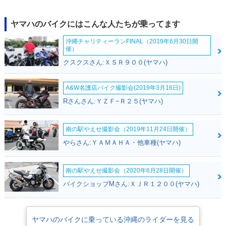
2019年 YZF-R12
2018年 YZF-R125
2017年 YZF-R125
ヤマハのバイクにはこんな人たちが乗ってます
5・フルモデルチェ
ンジ
沖縄チャリティーランFINAL（2019年6月30日開
催）
クスクスさん:ＸＳＲ９００(ヤマハ)
A&W名護店バイク撮影会(2019年3月16日)
Rさんさん:ＹＺＦ−Ｒ２５(ヤマハ)
2010年 YZF-R125
2009年 YZF-R125
南の駅やえせ撮影会（2019年11月24日開催）
やらさん:ＹＡＭＡＨＡ・他車種(ヤマハ)
南の駅やえせ撮影会（2020年6月28日開催）
バイクショップMさん:ＸＪＲ１２００(ヤマハ)
ヤマハのバイクに乗っている沖縄のライダーを見る