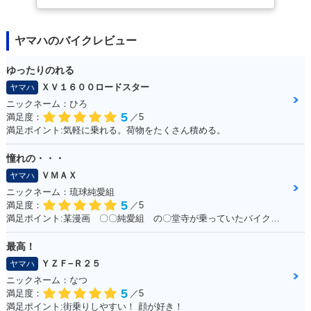
ヤマハのバイクレビュー
ゆったりのれる
ＸＶ１６００ロードスター
ヤマハ
ニックネーム：ひろ
5
満足度：
／5
満足ポイント:気軽に乗れる。荷物をたくさん積める。
憧れの・・・
ＶＭＡＸ
ヤマハ
ニックネーム：琉球純愛組
5
満足度：
／5
満足ポイント:某漫画 〇〇純愛組 の〇堂寺が乗っていたバイク。。。 私もジャックナイフを決めたいと思い、毎日学校にも行かず土方のバイトをしてためた150万 荒馬のようなハンドリング、じゃじゃ馬のような加速。。。全てが最高でした！ 20年たった今でもガレージでしっかり現役です！！最高の相棒ですよ！！
最高！
ＹＺＦ−Ｒ２５
ヤマハ
ニックネーム：なつ
5
満足度：
／5
満足ポイント:街乗りしやすい！ 顔が好き！