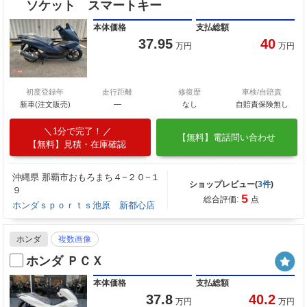
ソケット スマートキー
本体価格
支払総額
37.95
40
万円
万円
初度登録年
走行距離
修復歴
車検/自賠責
新車(注文販売)
―
なし
自賠責保険無し
1分で完了！
【無料】電話問い合わせ
【無料】見積・在庫確認
沖縄県 那覇市おもろまち４−２０−１
ショップレビュー(
3件
)
９
5
総合評価:
点
ホンダｓｐｏｒｔｓ池原 新都心店
ホンダ
複数画像
ホンダ ＰＣＸ
本体価格
支払総額
37.8
40.2
万円
万円