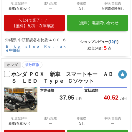
初度登録年
走行距離
修復歴
車検/自賠責
新車(在庫あり)
―
なし
自賠責保険無し
1分で完了！
【無料】電話問い合わせ
【無料】見積・在庫確認
沖縄県 中頭郡読谷村比謝４００−６
ショップレビュー(
10件
)
Ｂｉｋｅ ｓｈｏｐ Ｒｅ：ｍａｋ
5
総合評価:
点
ｅ中部店
ホンダ
複数画像
ホンダ ＰＣＸ 新車 スマートキー ＡＢ
Ｓ ＬＥＤ Ｔｙｐｅ−Ｃソケット
本体価格
支払総額
37.95
40.52
万円
万円
初度登録年
走行距離
修復歴
車検/自賠責
新車(在庫あり)
―
なし
―