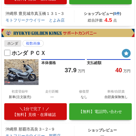
沖縄県 豊見城市真玉橋１３１−３
ショップレビュー(
8件
)
4.5
モトフリークウイリー とよみ店
総合評価:
点
ホンダ
複数画像
ホンダ ＰＣＸ
本体価格
支払総額
37.9
40
万円
万円
初度登録年
走行距離
修復歴
車検/自賠責
新車(注文販売)
―
なし
自賠責保険無し
1分で完了！
【無料】電話問い合わせ
【無料】見積・在庫確認
沖縄県 那覇市高良３−２−９
ショップレビュー
モトフリークウイリー 那覇店
―