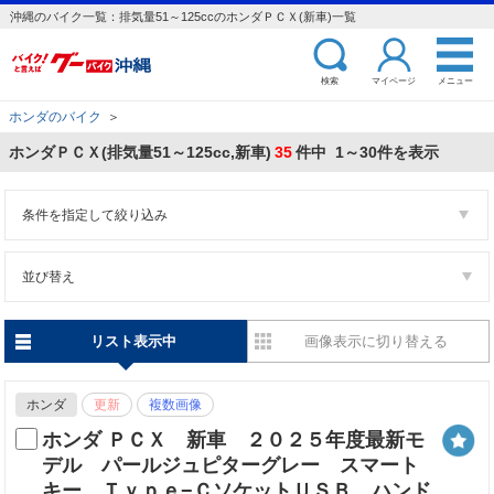
沖縄のバイク一覧：排気量51～125ccのホンダＰＣＸ(新車)一覧
検索
マイページ
メニュー
ホンダのバイク
＞
ホンダＰＣＸ(排気量51～125cc,新車)
35
件中 1～30件を表示
条件を指定して絞り込み
並び替え
リスト表示中
画像表示に切り替える
ホンダ
更新
複数画像
ホンダ ＰＣＸ 新車 ２０２５年度最新モ
デル パールジュピターグレー スマート
キー Ｔｙｐｅ−ＣソケットＵＳＢ ハンド