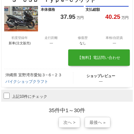
本体価格
支払総額
37.95
40.25
万円
万円
初度登録年
走行距離
修復歴
車検/自賠責
新車(注文販売)
―
なし
―
【無料】電話問い合わせ
沖縄県 宜野湾市愛知３−６−２３
ショップレビュー
バイクショップクラフト
―
上記10件にチェック
35件中1～30件
次へ >
最後へ »