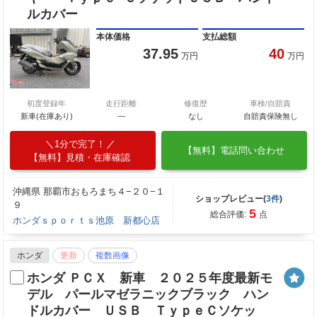
ルカバー
本体価格
支払総額
37.95
40
万円
万円
初度登録年
走行距離
修復歴
車検/自賠責
新車(在庫あり)
―
なし
自賠責保険無し
1分で完了！
【無料】電話問い合わせ
【無料】見積・在庫確認
沖縄県 那覇市おもろまち４−２０−１
ショップレビュー(
3件
)
９
5
総合評価:
点
ホンダｓｐｏｒｔｓ池原 新都心店
ホンダ
更新
複数画像
ホンダ ＰＣＸ 新車 ２０２５年度最新モ
デル パールマゼラニックブラック ハン
ドルカバー ＵＳＢ ＴｙｐｅＣソケッ