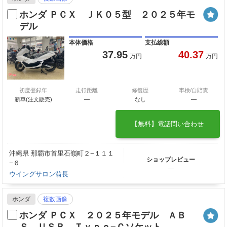
ホンダ ＰＣＸ ＪＫ０５型 ２０２５年モ
デル
本体価格
支払総額
37.95
40.37
万円
万円
初度登録年
走行距離
修復歴
車検/自賠責
新車(注文販売)
―
なし
―
【無料】電話問い合わせ
沖縄県 那覇市首里石嶺町２−１１１
ショップレビュー
−６
―
ウイングサロン翁長
ホンダ
複数画像
ホンダ ＰＣＸ ２０２５年モデル ＡＢ
Ｓ ＵＳＢ Ｔｙｐｅ−Ｃソケット