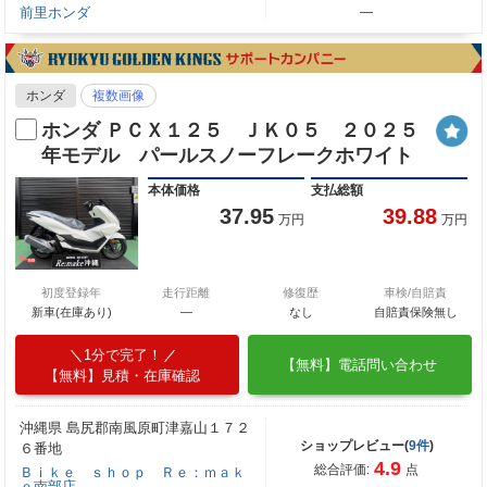
前里ホンダ
―
ホンダ
複数画像
ホンダ ＰＣＸ１２５ ＪＫ０５ ２０２５
年モデル パールスノーフレークホワイト
本体価格
支払総額
37.95
39.88
万円
万円
初度登録年
走行距離
修復歴
車検/自賠責
新車(在庫あり)
―
なし
自賠責保険無し
1分で完了！
【無料】電話問い合わせ
【無料】見積・在庫確認
沖縄県 島尻郡南風原町津嘉山１７２
ショップレビュー(
9件
)
６番地
4.9
総合評価:
点
Ｂｉｋｅ ｓｈｏｐ Ｒｅ：ｍａｋ
ｅ南部店