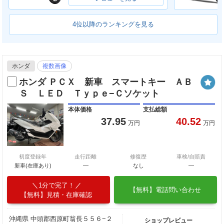
4位以降のランキングを見る
ホンダ
複数画像
ホンダ ＰＣＸ 新車 スマートキー ＡＢ
Ｓ ＬＥＤ Ｔｙｐｅ−Ｃソケット
本体価格
支払総額
37.95
40.52
万円
万円
初度登録年
走行距離
修復歴
車検/自賠責
新車(在庫あり)
―
なし
―
1分で完了！
【無料】電話問い合わせ
【無料】見積・在庫確認
沖縄県 中頭郡西原町翁長５５６−２
ショップレビュー