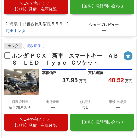
1分で完了！
【無料】電話問い合わせ
【無料】見積・在庫確認
沖縄県 中頭郡西原町翁長５５６−２
ショップレビュー
前里ホンダ
―
ホンダ
複数画像
ホンダ ＰＣＸ 新車 スマートキー ＡＢ
Ｓ ＬＥＤ Ｔｙｐｅ−Ｃソケット
本体価格
支払総額
37.95
40.52
万円
万円
初度登録年
走行距離
修復歴
車検/自賠責
新車(在庫あり)
―
なし
―
1分で完了！
【無料】電話問い合わせ
【無料】見積・在庫確認