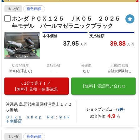
ホンダ
複数画像
ホンダ ＰＣＸ１２５ ＪＫ０５ ２０２５
年モデル パールマゼラニックブラック
本体価格
支払総額
37.95
39.88
万円
万円
初度登録年
走行距離
修復歴
車検/自賠責
新車(在庫あり)
―
なし
自賠責保険無し
1分で完了！
【無料】電話問い合わせ
【無料】見積・在庫確認
沖縄県 島尻郡南風原町津嘉山１７２
ショップレビュー(
9件
)
６番地
4.9
総合評価:
点
Ｂｉｋｅ ｓｈｏｐ Ｒｅ：ｍａｋ
ｅ南部店
ホンダ
複数画像