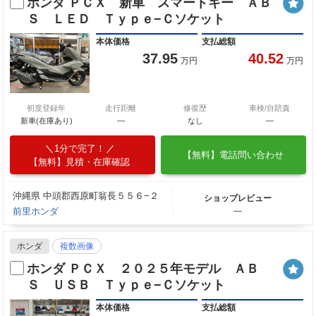
ホンダ ＰＣＸ 新車 スマートキー ＡＢ
Ｓ ＬＥＤ Ｔｙｐｅ−Ｃソケット
本体価格
支払総額
37.95
40.52
万円
万円
初度登録年
走行距離
修復歴
車検/自賠責
新車(在庫あり)
―
なし
―
1分で完了！
【無料】電話問い合わせ
【無料】見積・在庫確認
沖縄県 中頭郡西原町翁長５５６−２
ショップレビュー
前里ホンダ
―
ホンダ
複数画像
ホンダ ＰＣＸ ２０２５年モデル ＡＢ
Ｓ ＵＳＢ Ｔｙｐｅ−Ｃソケット
本体価格
支払総額