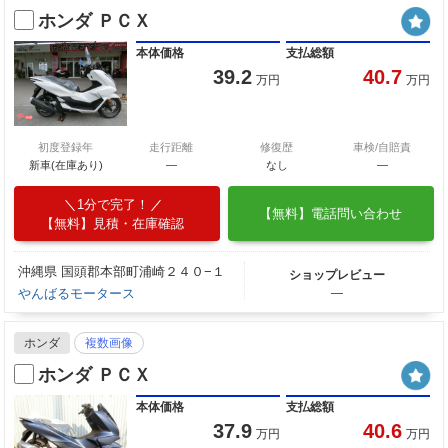
ホンダ ＰＣＸ
本体価格
支払総額
39.2
40.7
万円
万円
初度登録年
走行距離
修復歴
車検/自賠責
新車(在庫あり)
―
なし
―
1分で完了！
【無料】電話問い合わせ
【無料】見積・在庫確認
沖縄県 国頭郡本部町浦崎２４０−１
ショップレビュー
やんばるモータース
―
ホンダ
複数画像
ホンダ ＰＣＸ
本体価格
支払総額
37.9
40.6
万円
万円