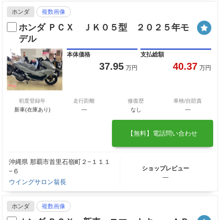
ホンダ
複数画像
ホンダ ＰＣＸ ＪＫ０５型 ２０２５年モ
デル
本体価格
支払総額
37.95
40.37
万円
万円
初度登録年
走行距離
修復歴
車検/自賠責
新車(在庫あり)
―
なし
―
【無料】電話問い合わせ
沖縄県 那覇市首里石嶺町２−１１１
ショップレビュー
−６
―
ウイングサロン翁長
ホンダ
複数画像