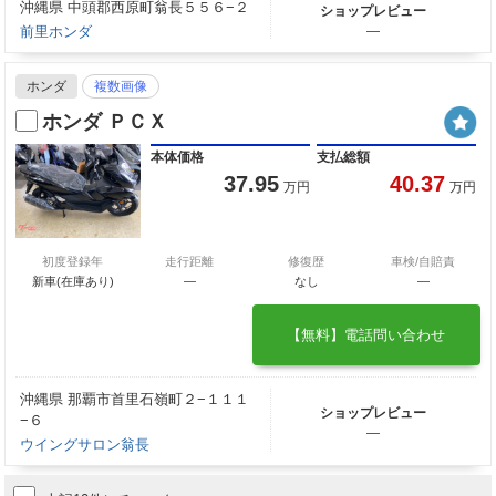
沖縄県 中頭郡西原町翁長５５６−２
ショップレビュー
前里ホンダ
―
ホンダ
複数画像
ホンダ ＰＣＸ
本体価格
支払総額
37.95
40.37
万円
万円
初度登録年
走行距離
修復歴
車検/自賠責
新車(在庫あり)
―
なし
―
【無料】電話問い合わせ
沖縄県 那覇市首里石嶺町２−１１１
ショップレビュー
−６
―
ウイングサロン翁長