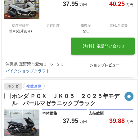
37.95
40.25
万円
万円
初度登録年
走行距離
修復歴
車検/自賠責
新車(在庫あり)
―
なし
―
【無料】電話問い合わせ
沖縄県 宜野湾市愛知３−６−２３
ショップレビュー
バイクショップクラフト
―
ホンダ
複数画像
ホンダ ＰＣＸ ＪＫ０５ ２０２５年モデ
ル パールマゼラニックブラック
本体価格
支払総額
37.95
39.88
万円
万円