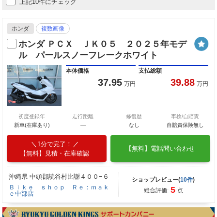
上記10件にチェック
ホンダ
複数画像
ホンダ ＰＣＸ ＪＫ０５ ２０２５年モデ
ル パールスノーフレークホワイト
本体価格
支払総額
37.95
39.88
万円
万円
初度登録年
走行距離
修復歴
車検/自賠責
新車(在庫あり)
―
なし
自賠責保険無し
1分で完了！
【無料】電話問い合わせ
【無料】見積・在庫確認
沖縄県 中頭郡読谷村比謝４００−６
ショップレビュー(
10件
)
Ｂｉｋｅ ｓｈｏｐ Ｒｅ：ｍａｋ
5
総合評価:
点
ｅ中部店