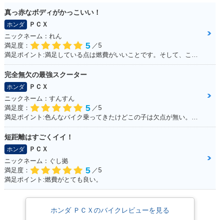
限定仕様
真っ赤なボディがかっこいい！
ＰＣＸ
ホンダ
ニックネーム：れん
5
満足度：
／5
満足ポイント:満足している点は燃費がいいことです。そして、この赤色がこだわりポイントです！
完全無欠の最強スクーター
2010年 PCX・新登
場
ＰＣＸ
ホンダ
ニックネーム：すんすん
5
満足度：
／5
満足ポイント:色んなバイク乗ってきたけどこの子は欠点が無い。ほんとに不満が出ない完成度の高いバイク！
短距離はすごくイイ！
ＰＣＸ
ホンダ
ニックネーム：ぐし拠
5
満足度：
／5
満足ポイント:燃費がとても良い。
ホンダ ＰＣＸのバイクレビューを見る