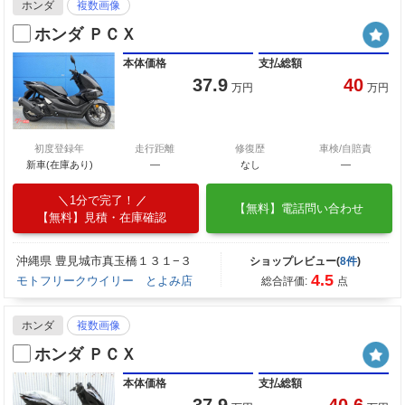
ホンダ
複数画像
ホンダ ＰＣＸ
本体価格
支払総額
37.9
40
万円
万円
初度登録年
走行距離
修復歴
車検/自賠責
新車(在庫あり)
―
なし
―
1分で完了！
【無料】電話問い合わせ
【無料】見積・在庫確認
沖縄県 豊見城市真玉橋１３１−３
ショップレビュー(
8件
)
4.5
モトフリークウイリー とよみ店
総合評価:
点
ホンダ
複数画像
ホンダ ＰＣＸ
本体価格
支払総額
37.9
40.6