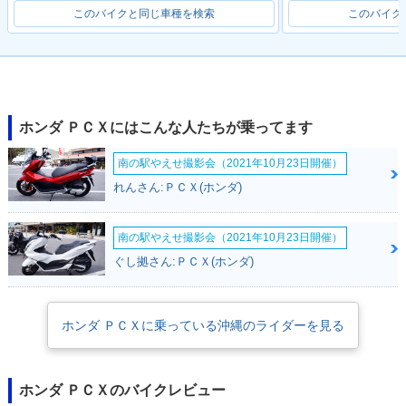
このバイクと同じ車種を検索
このバイク
2020年 PCX・特
2018年 PCX・フル
2017年 PCX・カラ
別・限定仕様
モデルチェンジ
ーチェンジ
ホンダ ＰＣＸにはこんな人たちが乗ってます
南の駅やえせ撮影会（2021年10月23日開催）
れんさん:ＰＣＸ(ホンダ)
2016年 PCX Speci
2016年 PCX・カラ
2015年 PCX・カラ
al Edition・特別・
ーチェンジ
ーチェンジ
南の駅やえせ撮影会（2021年10月23日開催）
限定仕様
ぐし拠さん:ＰＣＸ(ホンダ)
ホンダ ＰＣＸに乗っている沖縄のライダーを見る
2014年 PCX・フル
2012年 PCX Speci
2012年 PCX・マイ
ホンダ ＰＣＸのバイクレビュー
モデルチェンジ
al Edition・特別・
ナーチェンジ