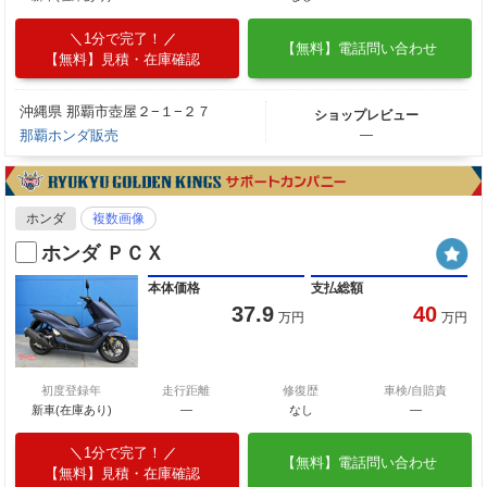
1分で完了！
【無料】電話問い合わせ
【無料】見積・在庫確認
沖縄県 那覇市壺屋２−１−２７
ショップレビュー
那覇ホンダ販売
―
ホンダ
複数画像
ホンダ ＰＣＸ
本体価格
支払総額
37.9
40
万円
万円
初度登録年
走行距離
修復歴
車検/自賠責
新車(在庫あり)
―
なし
―
1分で完了！
【無料】電話問い合わせ
【無料】見積・在庫確認