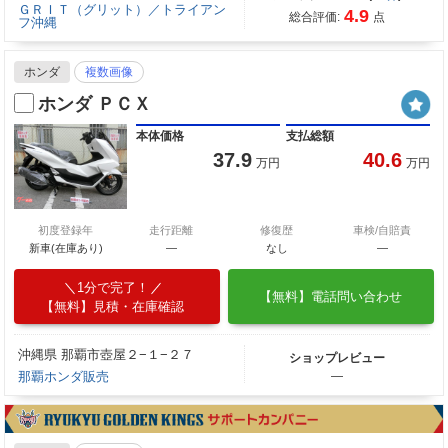
ＧＲＩＴ（グリット）／トライアン
4.9
総合評価:
点
フ沖縄
ホンダ
複数画像
ホンダ ＰＣＸ
本体価格
支払総額
37.9
40.6
万円
万円
初度登録年
走行距離
修復歴
車検/自賠責
新車(在庫あり)
―
なし
―
1分で完了！
【無料】電話問い合わせ
【無料】見積・在庫確認
沖縄県 那覇市壺屋２−１−２７
ショップレビュー
那覇ホンダ販売
―