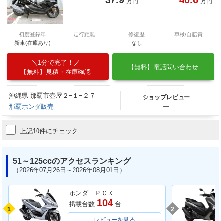
万円
万円
初度登録年
走行距離
修復歴
車検/自賠責
新車(在庫あり)
―
なし
―
1分で完了！
【無料】電話問い合わせ
【無料】見積・在庫確認
沖縄県 那覇市壺屋２−１−２７
ショップレビュー
那覇ホンダ販売
―
上記10件にチェック
51～125ccのアクセスランキング
（2026年07月26日～2026年08月01日）
ホンダ ＰＣＸ
104
掲載台数
台
1
2
レビューを見る