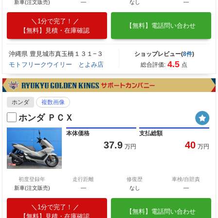
新車(注文販売)
―
なし
―
1分で完了！
【無料】電話問い合わせ
【無料】見積・在庫確認
沖縄県 豊見城市真玉橋１３１−３
ショップレビュー(
8件
)
4.5
モトフリークウイリー とよみ店
総合評価:
点
ホンダ
複数画像
ホンダ ＰＣＸ
本体価格
支払総額
37.9
40
万円
万円
初度登録年
走行距離
修復歴
車検/自賠責
新車(注文販売)
―
なし
―
1分で完了！
【無料】電話問い合わせ
【無料】見積・在庫確認