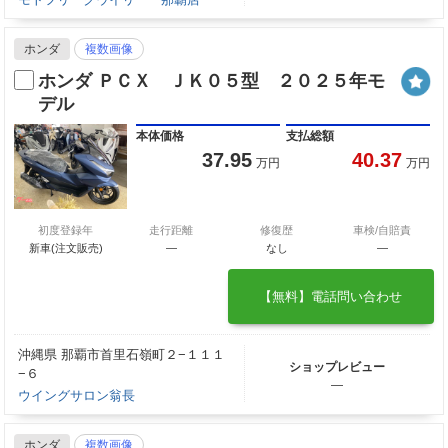
ホンダ
複数画像
ホンダ ＰＣＸ ＪＫ０５型 ２０２５年モ
デル
本体価格
支払総額
37.95
40.37
万円
万円
初度登録年
走行距離
修復歴
車検/自賠責
新車(注文販売)
―
なし
―
【無料】電話問い合わせ
沖縄県 那覇市首里石嶺町２−１１１
ショップレビュー
−６
―
ウイングサロン翁長
ホンダ
複数画像