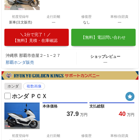
初度登録年
走行距離
修復歴
車検/自賠責
新車(注文販売)
―
なし
―
1分で完了！
【無料】電話問い合わせ
【無料】見積・在庫確認
沖縄県 那覇市壺屋２−１−２７
ショップレビュー
那覇ホンダ販売
―
ホンダ
複数画像
ホンダ ＰＣＸ
本体価格
支払総額
37.9
40
万円
万円
初度登録年
走行距離
修復歴
車検/自賠責