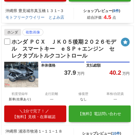
沖縄県 豊見城市真玉橋１３１−３
ショップレビュー(
8件
)
4.5
モトフリークウイリー とよみ店
総合評価:
点
ホンダ
複数画像
ホンダ ＰＣＸ ＪＫ０５後期２０２６モデ
ル スマートキー ｅＳＰ＋エンジン セ
レクタブルトルクコントロール
本体価格
支払総額
37.9
40.2
万円
万円
初度登録年
走行距離
修復歴
車検/自賠責
新車(在庫あり)
―
なし
―
1分で完了！
【無料】電話問い合わせ
【無料】見積・在庫確認
沖縄県 浦添市牧港１−１１−１８
ショップレビュー(
10件
)