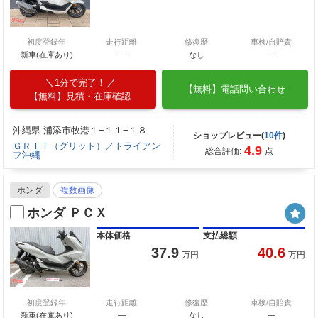
初度登録年
走行距離
修復歴
車検/自賠責
新車(在庫あり)
―
なし
―
1分で完了！
【無料】電話問い合わせ
【無料】見積・在庫確認
沖縄県 浦添市牧港１−１１−１８
ショップレビュー(
10件
)
ＧＲＩＴ（グリット）／トライアン
4.9
総合評価:
点
フ沖縄
ホンダ
複数画像
ホンダ ＰＣＸ
本体価格
支払総額
37.9
40.6
万円
万円
初度登録年
走行距離
修復歴
車検/自賠責
新車(在庫あり)
―
なし
―