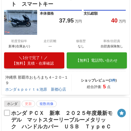
ト スマートキー
本体価格
支払総額
37.95
40
万円
万円
初度登録年
走行距離
修復歴
車検/自賠責
新車(在庫あり)
―
なし
自賠責保険無し
1分で完了！
【無料】電話問い合わせ
【無料】見積・在庫確認
沖縄県 那覇市おもろまち４−２０−１
ショップレビュー(
3件
)
９
5
総合評価:
点
ホンダｓｐｏｒｔｓ池原 新都心店
ホンダ
更新
複数画像
ホンダ ＰＣＸ 新車 ２０２５年度最新モ
デル マットスターリーブルーメタリッ
ク ハンドルカバー ＵＳＢ ＴｙｐｅＣ