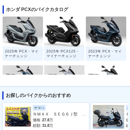
ホンダ PCXのバイクカタログ
2025年 PCX・マイ
2025年 PCX125・
2023年 PCX・マイ
ナーチェンジ
マイナーチェンジ
ナーチェンジ
お探しのバイクからのおすすめ
2022年 PCX・カラ
2021年 PCX・フル
2021年 PCX125・
ーチェンジ
モデルチェンジ
フルモデルチェンジ
ヤマハ
ＮＭＡＸ ＳＥＧ６Ｊ型 ２０２３年モデル リアキャリア
Ｐ
価格:
27.8
万
価
総額:
31.8
万
総