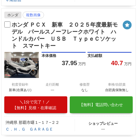
ホンダ
複数画像
ホンダ ＰＣＸ 新車 ２０２５年度最新モ
デル パールスノーフレークホワイト ハ
ンドルカバー ＵＳＢ ＴｙｐｅＣソケッ
ト スマートキー
本体価格
支払総額
37.95
40.7
万円
万円
初度登録年
走行距離
修復歴
車検/自賠責
新車(在庫あり)
―
なし
自賠責保険無し
1分で完了！
【無料】電話問い合わせ
【無料】見積・在庫確認
沖縄県 那覇市曙１−１７−２２
ショップレビュー
Ｃ．Ｈ．Ｇ ＧＡＲＡＧＥ
―