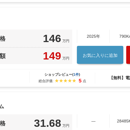
146
2025年
790K
格
万円
149
額
お気に入りに追加
万円
ショップレビュー(
1件
)
【無料】電
5
総合評価:
点
ム
31.68
―
28485
格
万円