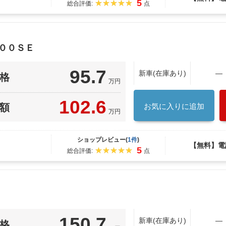
5
総合評価:
点
００ＳＥ
95.7
新車(在庫あり)
―
格
万円
102.6
額
お気に入りに追加
万円
ショップレビュー(
1件
)
【無料】電
5
総合評価:
点
150.7
新車(在庫あり)
―
格