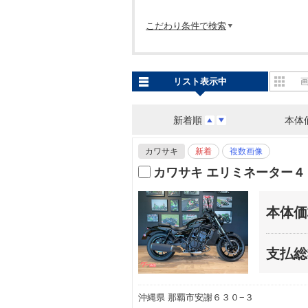
こだわり条件で検索
リスト表示中
新着順
本体
カワサキ
新着
複数画像
カワサキ エリミネーター４
本体価
支払総
沖縄県 那覇市安謝６３０−３