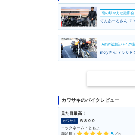
南の駅やえせ撮影会（
てんあーるさん:ＺＸ
A&W名護店バイク撮影
molyさん:７５０Ｒ
カワサキのバイクレビュー
見た目最高！
Ｗ８００
カワサキ
ニックネーム：ともよ
5
満足度：
／5