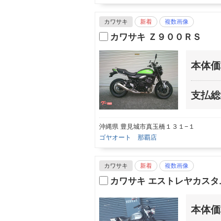
カワサキ
新着
複数画像
カワサキ Ｚ９００ＲＳ
本体価
支払総
沖縄県 豊見城市真玉橋１３１−１
ゴヤオート 那覇店
カワサキ
新着
複数画像
カワサキ エストレヤカスタ
本体価