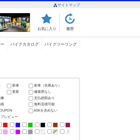
サイトマップ
お気に入り
履歴
ュー
バイクカタログ
バイクツーリング
車
新車
新車（在庫あり）
更新
修復歴なし
画像
支払総額あり
動画
無料見積可能
COUPON
ASKを含めない
ップレビュー