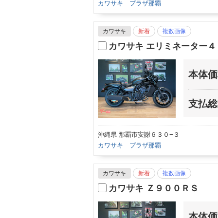
カワサキ プラザ那覇
カワサキ
新着
複数画像
カワサキ エリミネーター４
本体価
支払総
沖縄県 那覇市安謝６３０−３
カワサキ プラザ那覇
カワサキ
新着
複数画像
カワサキ Ｚ９００ＲＳ
本体価