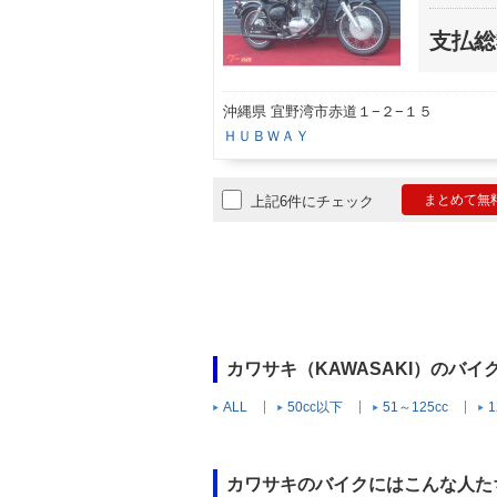
支払総
沖縄県 宜野湾市赤道１−２−１５
ＨＵＢＷＡＹ
まとめて無
上記6件にチェック
カワサキ（KAWASAKI）のバ
ALL
50cc以下
51～125cc
1
カワサキのバイクにはこんな人た