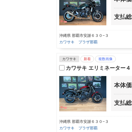
支払総
沖縄県 那覇市安謝６３０−３
カワサキ プラザ那覇
カワサキ
新着
複数画像
カワサキ エリミネーター
本体価
支払総
沖縄県 那覇市安謝６３０−３
カワサキ プラザ那覇