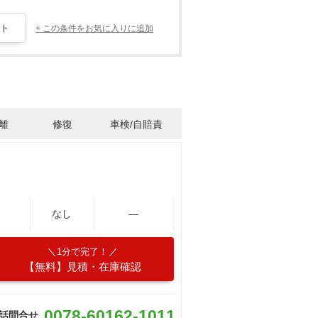
+ この条件をお気に入りに追加
離
修復
車検/自賠責
なし
―
1分で完了！
【無料】見積・在庫確認
0078-60162-1011
話問合せ