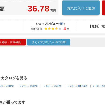
36.78
額
お気に入りに追加
万円
ショップレビュー(
4件
)
【無料】電
4
総合評価:
点
料見積・在庫確認
まとめてお気に入りに追加
イクカタログを見る
26～250cc
251～400cc
401～750cc
751～1000cc
1001c
ちが乗ってます