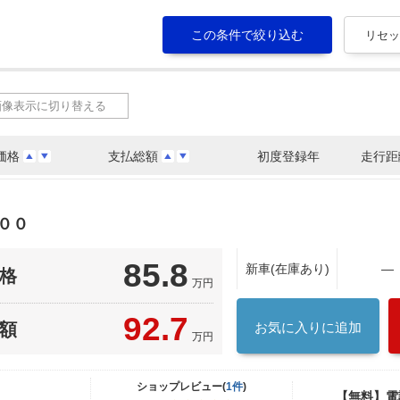
画像表示に切り替える
価格
支払総額
初度登録年
走行距
００
85.8
新車(在庫あり)
―
格
万円
92.7
額
お気に入りに追加
万円
ショップレビュー(
1件
)
【無料】電