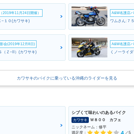
2019年11月24日開催）
A&W名護店バ
−１０(カワサキ)
ワムさん:７５
会(2019年12月8日)
A&W名護店バ
Ｓ（Ｚ−II）(カワサキ)
くノ一ライダ
カワサキのバイクに乗っている沖縄のライダーを見る
シブくて味わいのあるバイク
Ｗ８００ カフェ
カワサキ
ニックネーム：修平
4
満足度：
／5