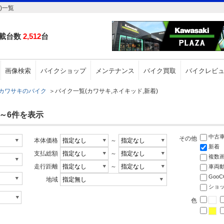
)一覧
載台数
2,512
台
画像検索
バイクショップ
メンテナンス
バイク買取
バイクレビ
カワサキのバイク
＞
バイク一覧(カワサキ,ネイキッド,新着)
1～6件を表示
中古
その他
本体価格
～
新着
支払総額
～
複数
走行距離
～
車両
Goo
地域
ショ
色