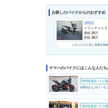
お探しのバイクからのおすすめ
ヤマハ
トリシティ１２
価格:
25
万
総額:
28
万
このバイクと同じ車種を検
ヤマハのバイクにはこんな人たち
A&W名護店バイク撮影
HIROさん:ＭＴ−
A&W名護店バイク撮影