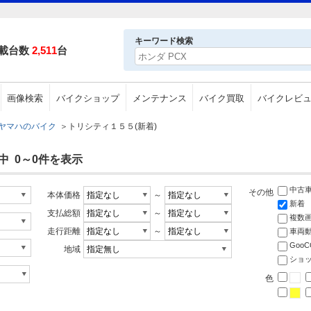
キーワード検索
載台数
2,511
台
画像検索
バイクショップ
メンテナンス
バイク買取
バイクレビ
ヤマハのバイク
＞
トリシティ１５５(新着)
中 0～0件を表示
中古
その他
本体価格
～
新着
支払総額
～
複数
走行距離
～
車両
Goo
地域
ショ
色