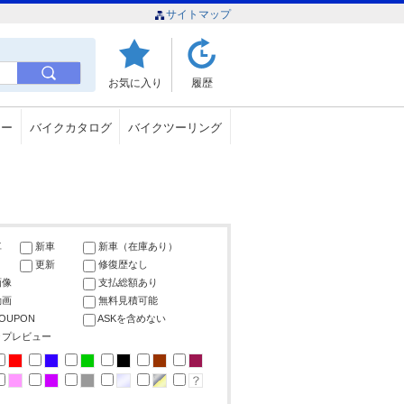
サイトマップ
お気に入り
履歴
ュー
バイクカタログ
バイクツーリング
車
新車
新車（在庫あり）
更新
修復歴なし
画像
支払総額あり
動画
無料見積可能
COUPON
ASKを含めない
ップレビュー