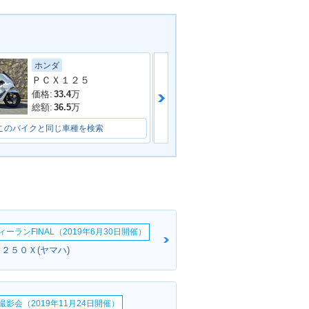
スズキ
ホンダ
ＰＣＸ１２５
価格:
27.99
万
価格:
33.4
万
総額:
29.99
万
総額:
36.5
万
このバイクと同じ車種を検索
このバイクと同じ車種を検索
ーランFINAL（2019年6月30日開催）
２５０Ｘ(ヤマハ)
影会（2019年11月24日開催）