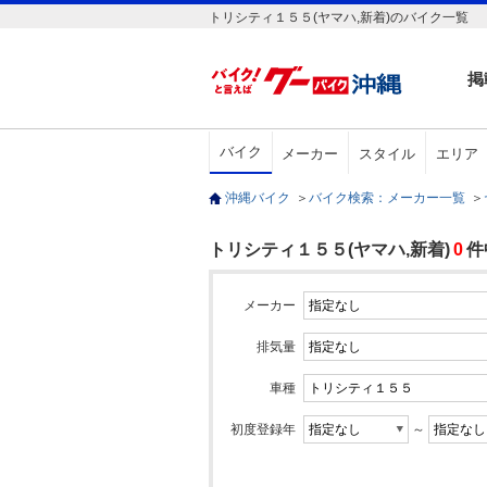
トリシティ１５５(ヤマハ,新着)のバイク一覧
掲
バイク
メーカー
スタイル
エリア
沖縄バイク
＞
バイク検索：メーカー一覧
＞
トリシティ１５５(ヤマハ,新着)
0
件
メーカー
排気量
車種
初度登録年
～