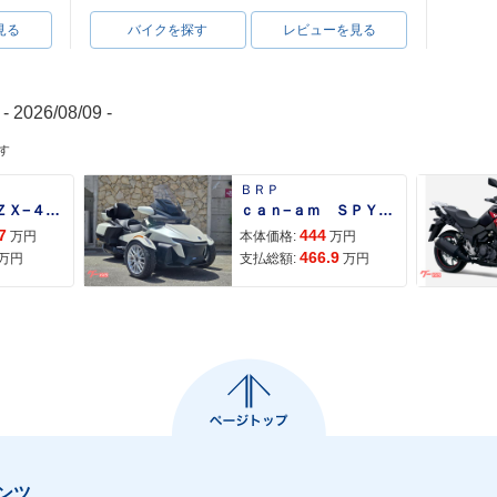
見る
バイクを探す
レビューを見る
- 2026/08/09 -
す
ＢＲＰ
Ｎｉｎｊａ ＺＸ−４Ｒ ＳＥ
ｃａｎ−ａｍ ＳＰＹＤＥＲ ＲＴ ＬＩＭＩＴＥＤ
7
444
万円
本体価格:
万円
466.9
万円
支払総額:
万円
ンツ