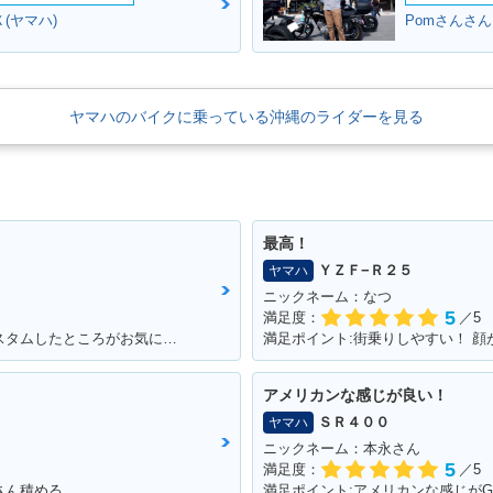
(ヤマハ)
Pomさんさん
ヤマハのバイクに乗っている沖縄のライダーを見る
最高！
ＹＺＦ−Ｒ２５
ヤマハ
ニックネーム：なつ
5
満足度：
／5
満足ポイント:安心感に満足！昔っぽくカスタムしたところがお気に入り！ ※今回のイベントでの撮影は、積載車等で移動をしており、 公道の走行はしておりません。
満足ポイント:街乗りしやすい！ 顔
アメリカンな感じが良い！
ＳＲ４００
ヤマハ
ニックネーム：本永さん
5
満足度：
／5
さん積める。