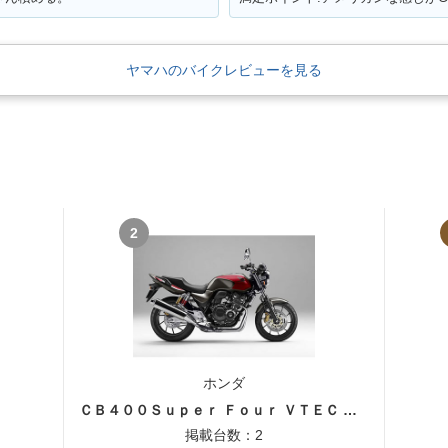
ヤマハのバイクレビューを見る
2
ホンダ
ＣＢ４００Ｓｕｐｅｒ Ｆｏｕｒ ＶＴＥＣ ＳＰＥＣ３
掲載台数：2