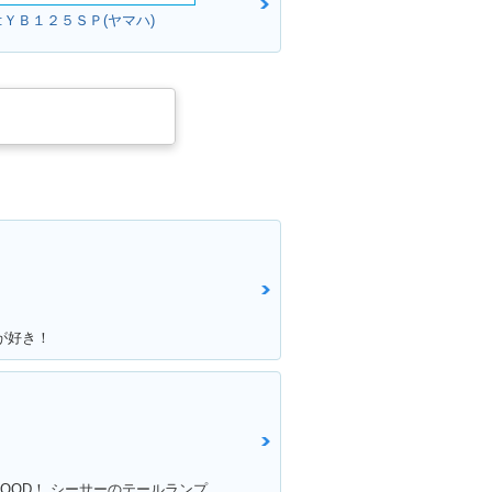
:ＹＢ１２５ＳＰ(ヤマハ)
が好き！
満足ポイント:アメリカンな感じがGOOD！ シーサーのテールランプ！70年代のB級チョッパーハンドル！ ブラッドスタイルさんにカスタムしてもらったところすべて！