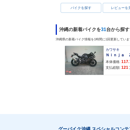
バイクを探す
レビューを
沖縄の新着バイクを
31
台から探す
沖縄県の新着バイク情報を1時間に1回更新していま
カワサキ
117.
本体価格:
121
支払総額:
グーバイク沖縄 スペシャルコンテ