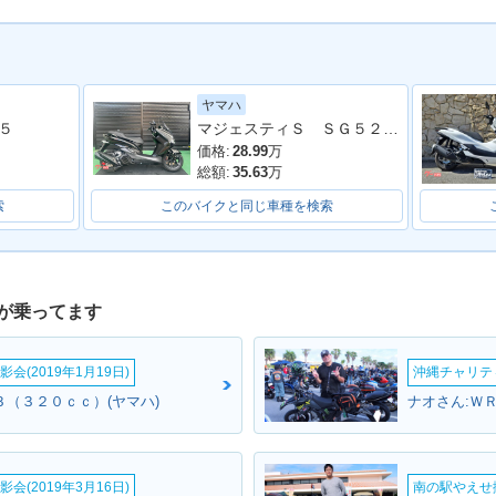
ヤマハ
マジェスティＳ ＳＧ５２Ｊ 最終２０２０年モデル 純正ロングスクリーン ブラックメタリックＸ
５
価格:
28.99
万
総額:
35.63
万
索
このバイクと同じ車種を検索
が乗ってます
会(2019年1月19日)
沖縄チャリティ
０３（３２０ｃｃ）(ヤマハ)
ナオさん:ＷＲ
会(2019年3月16日)
南の駅やえせ撮