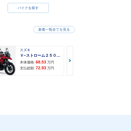
バイクを探す
新着一覧全てを見る
スズキ
スズキ
Ｖ−ストローム２５０ ２６年モデル 水冷２気筒エンジン ＬＥＤヘッドライト標準装備
68.53
68.
本体価格:
万円
本体価格:
72.93
71.
支払総額:
万円
支払総額: