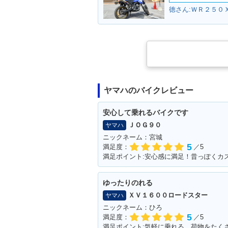
徳さん:ＷＲ２５０Ｘ
ヤマハのバイクレビュー
安心して乗れるバイクです
ＪＯＧ９０
ヤマハ
ニックネーム：宮城
5
満足度：
／5
ゆったりのれる
ＸＶ１６００ロードスター
ヤマハ
ニックネーム：ひろ
5
満足度：
／5
満足ポイント:気軽に乗れる。荷物をたく