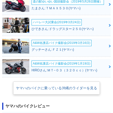
道の駅ゆいゆい国頭撮影会（2019年5月26日開催）
たまさん:ＴＭＡＸ５３０(ヤマハ)
2012年 ローシートJ
2011年 JOG
2011年 JOG・カラ
OG
ーチェンジ
ハーレー大試乗会(2019年3月24日)
ひできさん:ドラッグスター２５０(ヤマハ)
A&W名護店バイク撮影会(2019年3月16日)
グッチーさん:ＦＺ１(ヤマハ)
2009年 JOG
2008年 JOG
2009年 JOG・カラ
ーチェンジ
A&W名護店バイク撮影会(2019年1月19日)
HIROさん:ＭＴ−０３（３２０ｃｃ）(ヤマハ)
ヤマハのバイクに乗っている沖縄のライダーを見る
2006年 リモコンJO
2007年 JOG・フル
2006年 JOG・カラ
G
モデルチェンジ
ーチェンジ
ヤマハのバイクレビュー