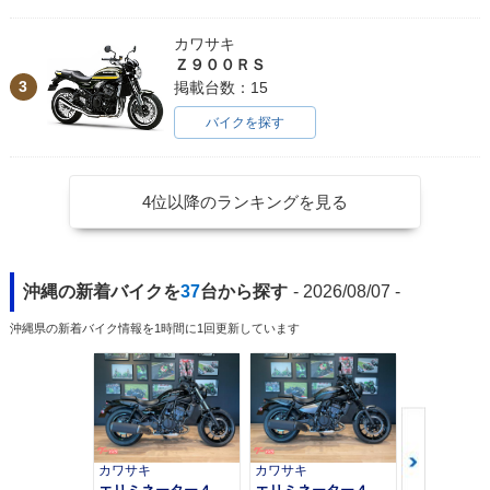
カワサキ
Ｚ９００ＲＳ
3
掲載台数：15
1993年 JOG
1992年 JOG
1992年 JOG TRUN
K
バイクを探す
4位以降のランキングを見る
1992年 JOG
1991年 JOG TRUN
1991年 JOG TRUN
沖縄の新着バイクを
37
台から探す
- 2026/08/07 -
K
K
沖縄県の新着バイク情報を1時間に1回更新しています
1991年 JOG
1990年 JOG Mobby
1990年 JOG・追加
カワサキ
カワサキ
カワサキ
Special