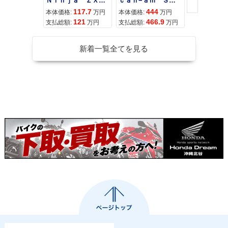
Ｎｉｎｊａ ＺＸ−４Ｒ ＳＥ
ｃａｎ−ａｍ ＳＰＹＤＥＲ ＲＴ ＬＩＭＩＴＥＤ
117.7
444
68
本体価格:
万円
本体価格:
万円
本体価格:
121
466.9
71
支払総額:
万円
支払総額:
万円
支払総額:
新着一覧全てを見る