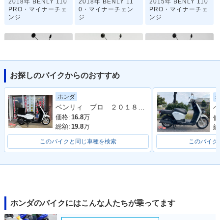
2018年 BENLY 110
2018年 BENLY 11
2015年 BENLY 110
PRO・マイナーチェ
0・マイナーチェン
PRO・マイナーチェ
ンジ
ジ
ンジ
お探しのバイクからのおすすめ
2015年 BENLY 11
2012年 BENLY 11
2012年 BENLY 110
ホンダ
0・マイナーチェン
0・カラーチェンジ
PRO・新登場
ベンリィ プロ ２０１８年モデル シガーソケット リアボックス Ｆカゴ ナックルガード 水冷エンジン
ベ
ジ
価格:
16.8
万
価
総額:
19.8
万
総
このバイクと同じ車種を検索
このバイク
2012年 BENLY 11
0・新登場
ホンダのバイクにはこんな人たちが乗ってます