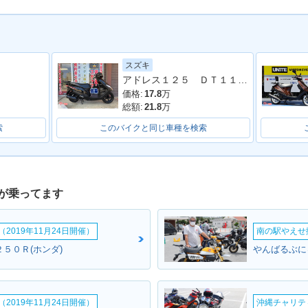
スズキ
アドレス１２５ ＤＴ１１Ａ型 ２０２０年モデル ＬＥＤヘッドライト リアキャリア マルチマウントバー
価格:
17.8
万
総額:
21.8
万
索
このバイクと同じ車種を検索
が乗ってます
2019年11月24日開催）
南の駅やえせ撮
５０Ｒ(ホンダ)
やんばるぶに
2019年11月24日開催）
沖縄チャリティ