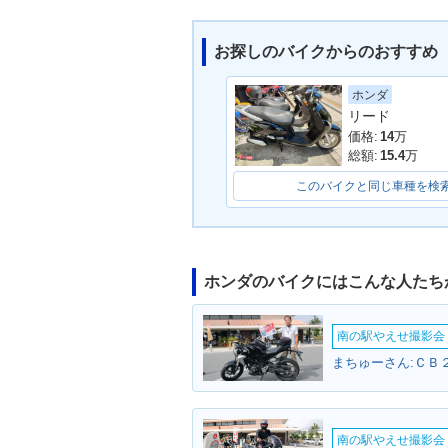
お探しのバイクからのおすすめ
ホンダ
リード
価格:
14
万
総額:
15.4
万
このバイクと同じ車種を検
ホンダのバイクにはこんな人たち
南の駅やえせ撮影会（
まちゅーさん:ＣＢ２
南の駅やえせ撮影会（