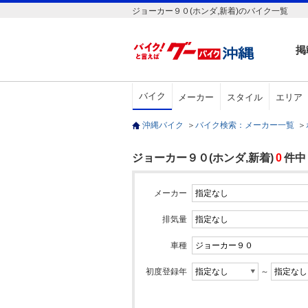
ジョーカー９０(ホンダ,新着)のバイク一覧
掲
バイク
メーカー
スタイル
エリア
沖縄バイク
＞
バイク検索：メーカー一覧
＞
ジョーカー９０(ホンダ,新着)
0
件中
メーカー
排気量
車種
初度登録年
～