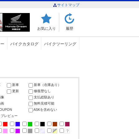
サイトマップ
お気に入り
履歴
ュー
バイクカタログ
バイクツーリング
車
新車
新車（在庫あり）
更新
修復歴なし
画像
支払総額あり
動画
無料見積可能
COUPON
ASKを含めない
ップレビュー