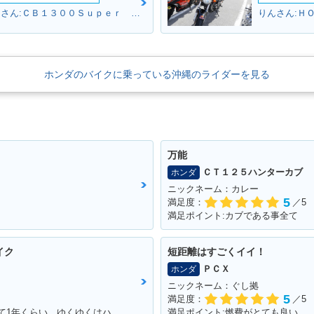
南部からスクリュ～さん:ＣＢ１３００Ｓｕｐｅｒ Ｆｏｕｒ(ホンダ)
りんさん:ＨＯ
ホンダのバイクに乗っている沖縄のライダーを見る
万能
ＣＴ１２５ハンターカブ
ホンダ
ニックネーム：カレー
5
満足度：
／5
満足ポイント:カブである事全て
イク
短距離はすごくイイ！
ＰＣＸ
ホンダ
ニックネーム：ぐし拠
5
満足度：
／5
満足ポイント:マフラー音、カラー。 乗って1年くらい。ゆくゆくはハーレーに！通勤で使ってる。 ショック、ハンドル周りをカスタムしていきたい。
満足ポイント:燃費がとても良い。