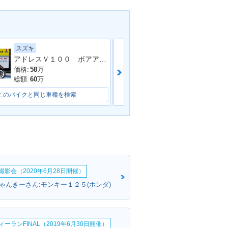
スズキ
ホンダ
アドレスＶ１００ ボアアップフルチューン車両
ＰＣＸ１２５
価格:
58
万
価格:
33.4
万
総額:
60
万
総額:
36.5
万
このバイクと同じ車種を検索
このバイクと同じ車種を検索
影会（2020年6月28日開催）
ゃんきーさん:モンキー１２５(ホンダ)
ーランFINAL（2019年6月30日開催）