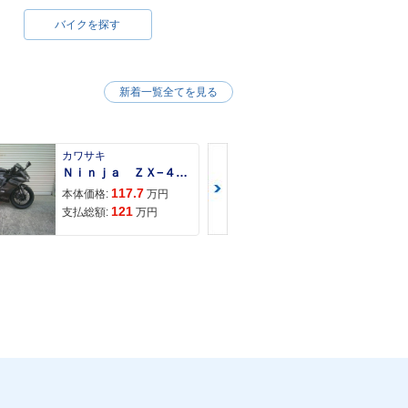
バイクを探す
新着一覧全てを見る
カワサキ
カワサキ
Ｎｉｎｊａ ＺＸ−４Ｒ ＳＥ
Ｚ９００ＲＳ
117.7
150
本体価格:
万円
本体価格:
121
157
支払総額:
万円
支払総額: