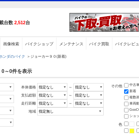
載台数
2,512
台
画像検索
バイクショップ
メンテナンス
バイク買取
バイクレビ
ホンダのバイク
＞
ジョーカー９０(新着)
 0～0件を表示
中古
その他
本体価格
～
新着
支払総額
～
複数
走行距離
～
車両
Goo
地域
ショ
色