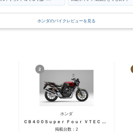
ホンダのバイクレビューを見る
2
ホンダ
ＣＢ４００Ｓｕｐｅｒ Ｆｏｕｒ ＶＴＥＣ ＳＰＥＣ３
掲載台数：2