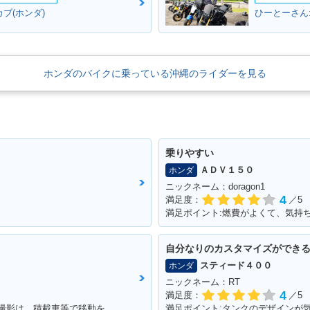
ブ(ホンダ)
ひーとーさん:
ホンダのバイクに乗っている沖縄のライダーを見る
乗りやすい
ＡＤＶ１５０
ホンダ
ニックネーム：doragon1
4
満足度：
／5
満足ポイント:燃費がよくて、気持
自分なりのカスタマイズができ
スティード４００
ホンダ
ニックネーム：RT
4
満足度：
／5
満足ポイント:全部 ※今回のイベントでの撮影は、積載車等で移動をしており、 公道の走行はしておりません。
満足ポイント:タンクのデザインが