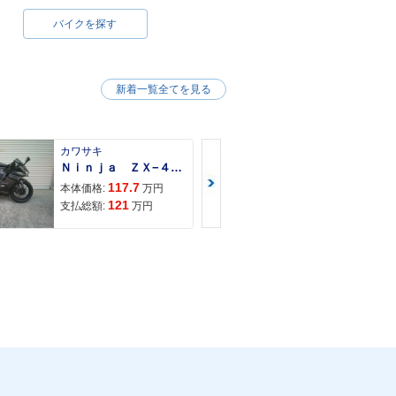
バイクを探す
新着一覧全てを見る
カワサキ
カワサキ
Ｎｉｎｊａ ＺＸ−４Ｒ ＳＥ
Ｚ９００ＲＳ
117.7
150
本体価格:
万円
本体価格:
121
157
支払総額:
万円
支払総額: