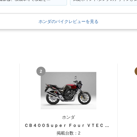
ホンダのバイクレビューを見る
2
ホンダ
ＣＢ４００Ｓｕｐｅｒ Ｆｏｕｒ ＶＴＥＣ ＳＰＥＣ３
掲載台数：2