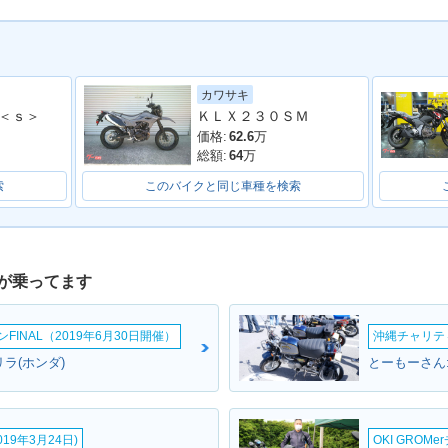
カワサキ
50RALL
2018年 CRF250RALLY
2018年 CRF250RALLY
2018年 C
＜ｓ＞
ＫＬＸ２３０ＳＭ
ンジ
Type LD ABS・カラーチ
Type LD
ABS・カ
ェンジ
価格:
62.6
万
総額:
64
万
索
このバイクと同じ車種を検索
が乗ってます
50RALLY
2017年 CRF250RALLY
2017年 CRF250RALL
登場
ABS・新登場
Y・新登場
INAL（2019年6月30日開催）
沖縄チャリティ
ラ(ホンダ)
とーもーさん:
19年3月24日)
OKI GROM