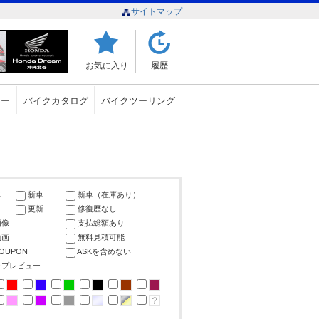
サイトマップ
お気に入り
履歴
ュー
バイクカタログ
バイクツーリング
車
新車
新車（在庫あり）
更新
修復歴なし
画像
支払総額あり
動画
無料見積可能
COUPON
ASKを含めない
ップレビュー