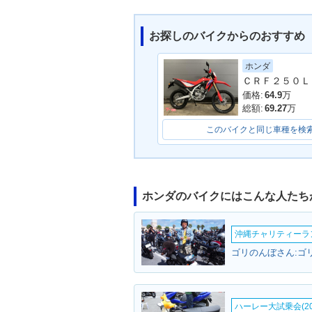
お探しのバイクからのおすすめ
ホンダ
2019年 CRF250RALLY
2019年 CRF2
ＣＲＦ２５０Ｌ
Type LD・カラーチェン
Y・カラーチェ
ジ
価格:
64.9
万
総額:
69.27
万
このバイクと同じ車種を検
ホンダのバイクにはこんな人たち
2017年 CRF250RALLY
2017年 CRF2
Type LD ABS・新登場
Type LD・新
沖縄チャリティーランF
ゴリのんぼさん:ゴリ
ハーレー大試乗会(20