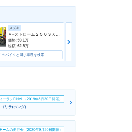
スズキ
カワサキ
RF250RALLY
2018年 CRF250RALLY
Ｖ−ストローム２５０ＳＸ ローシートモデル
ラーチェンジ
価格:
59.1
万
価格:
42.99
万
総額:
62.5
万
総額:
49.63
万
このバイクと同じ車種を検索
このバイクと同じ車種を検索
ーランFINAL（2019年6月30日開催）
ゴリラ(ホンダ)
erチームの走行会（2020年9月20日開催）