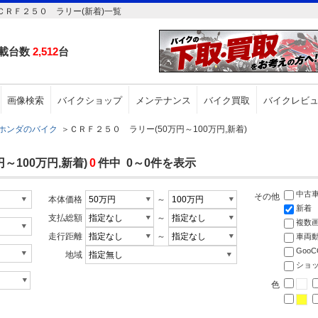
ＣＲＦ２５０ ラリー(新着)一覧
載台数
2,512
台
画像検索
バイクショップ
メンテナンス
バイク買取
バイクレビ
ホンダのバイク
＞
ＣＲＦ２５０ ラリー(50万円～100万円,新着)
～100万円,新着)
0
件中 0～0件を表示
中古
その他
本体価格
～
新着
支払総額
～
複数
走行距離
～
車両
Goo
地域
ショ
色