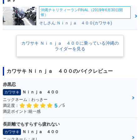
沖縄チャリティーランFINAL（2019年6月30日開
催）
そしさん:Ｎｉｎｊａ ４００(カワサキ)
2021年 Ninja 400
2021年 Ninja 40
2020年 Ninja 400
KRT Edition・特
0・カラーチェンジ
KRT Edition・特
カワサキ Ｎｉｎｊａ ４００に乗っている沖縄の
別・限定仕様
別・限定仕様
ライダーを見る
カワサキ Ｎｉｎｊａ ４００のバイクレビュー
赤黒忍
2020年 Ninja 40
2019年 Ninja 400
2019年 Ninja 40
Ｎｉｎｊａ ４００
カワサキ
0・カラーチェンジ
KRT Edition・特
0・カラーチェンジ
ニックネーム：わっきー
別・限定仕様
5
満足度：
／5
満足ポイント:統一感
長距離でもすらすら疲れない
Ｎｉｎｊａ ４００
カワサキ
ニックネーム：そし