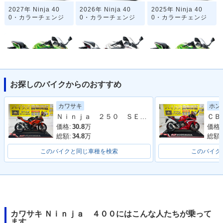
2027年 Ninja 40
2026年 Ninja 40
2025年 Ninja 40
0・カラーチェンジ
0・カラーチェンジ
0・カラーチェンジ
お探しのバイクからのおすすめ
2024年 Ninja 400
2024年 Ninja 40
2023年 Ninja 400
KRT Edition・カラ
0・カラーチェンジ
KRT Edition・マイ
カワサキ
ホン
ーチェンジ
ナーチェンジ
Ｎｉｎｊａ ２５０ ＳＥ ＥＸ２５０Ｌ型 ２０１４年モデル ＥＴＣ 社外マルチバー フェンダーレス ＵＳＢポート
価格:
30.8
万
価格:
総額:
34.8
万
総額:
このバイクと同じ車種を検索
このバイク
2023年 Ninja 40
2022年 Ninja 400
2022年 Ninja 40
0・マイナーチェン
KRT Edition・特
0・カラーチェンジ
ジ
別・限定仕様
カワサキ Ｎｉｎｊａ ４００にはこんな人たちが乗って
ます