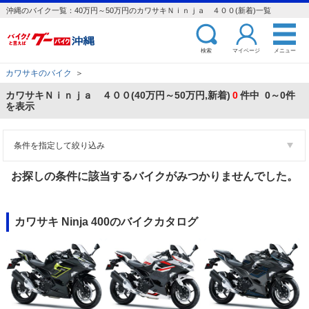
沖縄のバイク一覧：40万円～50万円のカワサキＮｉｎｊａ ４００(新着)一覧
検索
マイページ
メニュー
カワサキのバイク
＞
カワサキＮｉｎｊａ ４００(40万円～50万円,新着)
0
件中 0～0件
を表示
条件を指定して絞り込み
お探しの条件に該当するバイクがみつかりませんでした。
カワサキ Ninja 400のバイクカタログ