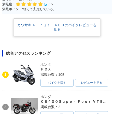
5
満足度：
／5
2018年 Ninja 400
2018年 Ninja 40
2017年 Ninja 400 A
満足ポイント:軽くて安定している。
KRT Edition・特
0・フルモデルチェ
BS Limited Editio
別・限定仕様
ンジ
n・特別・限定仕様
カワサキ Ｎｉｎｊａ ４００のバイクレビューを
見る
総合アクセスランキング
2017年 Ninja 400 A
2017年 Ninja 40
2016年 Ninja 400 A
BS Special Editio
0・カラーチェンジ
BS Special Editio
n・カラーチェンジ
n・カラーチェンジ
ホンダ
ＰＣＸ
1
掲載台数：105
バイクを探す
レビューを見る
ホンダ
2016年 Ninja 40
2015年 Ninja 400 A
2015年 Ninja 400
ＣＢ４００Ｓｕｐｅｒ Ｆｏｕｒ ＶＴＥＣ ＳＰＥＣ３
0・カラーチェンジ
BS Limited Editio
Special Edition・カ
2
掲載台数：2
n・特別・限定仕様
ラーチェンジ