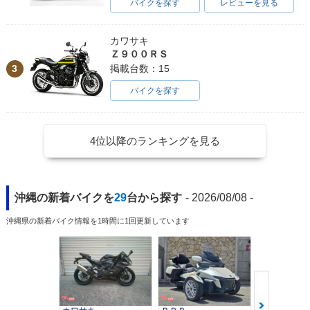
バイクを探す
レビューを見る
カワサキ
Ｚ９００ＲＳ
3
掲載台数：15
バイクを探す
2015年 Ninja 400 A
2015年 Ninja 40
2014年 Ninja 400 A
BS Special Editio
0・カラーチェンジ
BS Special Editio
n・カラーチェンジ
n・カラーチェンジ
4位以降のランキングを見る
沖縄の新着バイクを
29
台から探す
- 2026/08/08 -
2014年 Ninja 400
2014年 Ninja 400 A
2014年 Ninja 40
沖縄県の新着バイク情報を1時間に1回更新しています
Special Edition・追
BS Special Editio
0・新登場
加
n・追加