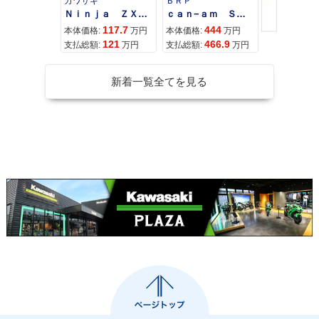
カワサキ
ＢＲＰ
スズキ
Ｎｉｎｊａ ＺＸ−４Ｒ ＳＥ
ｃａｎ−ａｍ ＳＰＹＤＥＲ ＲＴ ＬＩＭＩＴＥＤ
117.7
444
68
本体価格:
万円
本体価格:
万円
本体価格:
121
466.9
71
支払総額:
万円
支払総額:
万円
支払総額:
新着一覧全てを見る