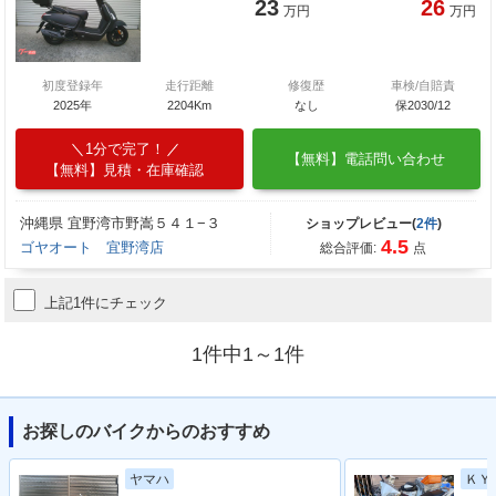
23
26
万円
万円
初度登録年
走行距離
修復歴
車検/自賠責
2025年
2204Km
なし
保2030/12
1分で完了！
【無料】電話問い合わせ
【無料】見積・在庫確認
沖縄県 宜野湾市野嵩５４１−３
ショップレビュー(
2件
)
4.5
ゴヤオート 宜野湾店
総合評価:
点
上記1件にチェック
1件中1～1件
お探しのバイクからのおすすめ
ヤマハ
ＫＹ