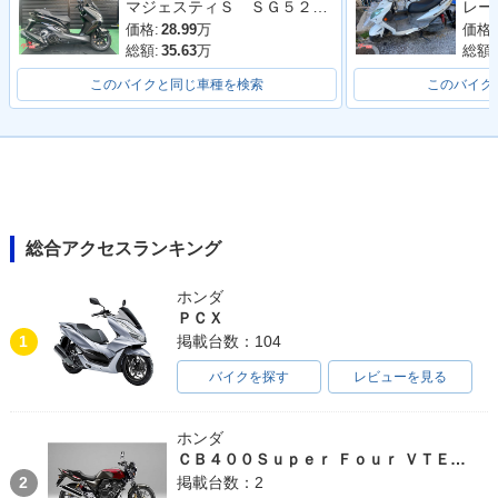
マジェスティＳ ＳＧ５２Ｊ 最終２０２０年モデル 純正ロングスクリーン ブラックメタリックＸ
価格:
28.99
万
価格:
総額:
35.63
万
総額:
このバイクと同じ車種を検索
このバイク
総合アクセスランキング
ホンダ
ＰＣＸ
1
掲載台数：104
バイクを探す
レビューを見る
ホンダ
ＣＢ４００Ｓｕｐｅｒ Ｆｏｕｒ ＶＴＥＣ ＳＰＥＣ３
2
掲載台数：2