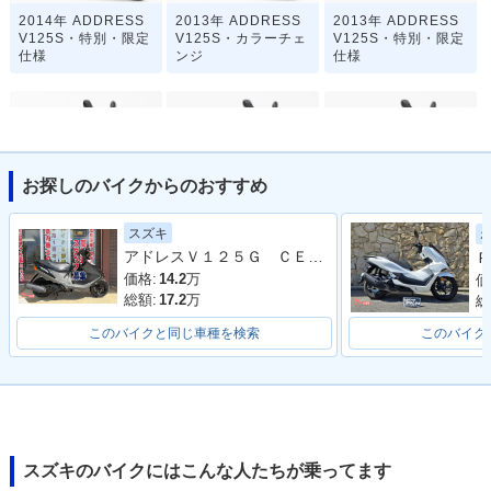
2014年 ADDRESS
2013年 ADDRESS
2013年 ADDRESS
V125S・特別・限定
V125S・カラーチェ
V125S・特別・限定
仕様
ンジ
仕様
お探しのバイクからのおすすめ
2012年 ADDRESS
2012年 ADDRESS
2011年 ADDRESS
スズキ
V125S・カラーチェ
V125S・特別・限定
V125S・特別・限定
アドレスＶ１２５Ｇ ＣＥ４ＥＡ型 ２００９年モデル リアキャリア サイドスタンド センタースタンド シガーソケット
Ｐ
ンジ
仕様
仕様
価格:
14.2
万
価
総額:
17.2
万
総
このバイクと同じ車種を検索
このバイク
2010年 ADDRESS
V125S・新登場
スズキのバイクにはこんな人たちが乗ってます