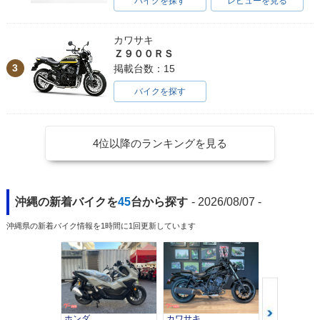
バイクを探す
レビューを見る
カワサキ
Ｚ９００ＲＳ
3
掲載台数：15
バイクを探す
4位以降のランキングを見る
沖縄の新着バイクを
45
台から探す
- 2026/08/07 -
沖縄県の新着バイク情報を1時間に1回更新しています
ホンダ
カワサキ
カワサキ