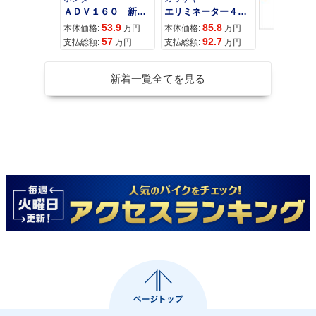
ＡＤＶ１６０ 新車 ２０２６年最新モデル パールスモーキーグレー スマートキー ２９Ｌメットイン ＵＳＢ Ｔｙｐｅ−Ｃ装備
エリミネーター４００
53.9
85.8
95
本体価格:
万円
本体価格:
万円
本体価格:
57
92.7
10
支払総額:
万円
支払総額:
万円
支払総額:
新着一覧全てを見る