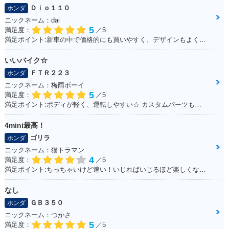
Ｄｉｏ１１０
ホンダ
ニックネーム：dai
5
満足度：
／5
満足ポイント:新車の中で価格的にも買いやすく、デザインもよくて購入しました。
いいバイク☆
ＦＴＲ２２３
ホンダ
ニックネーム：梅雨ボーイ
5
満足度：
／5
満足ポイント:ボディが軽く、運転しやすい☆ カスタムパーツも充実☆ 運転してて楽しいオススメのFTR！
4mini最高！
ゴリラ
ホンダ
ニックネーム：猫トラマン
4
満足度：
／5
満足ポイント:ちっちゃいけど速い！いじればいじるほど楽しくなるバイク！カスタムパーツも社外で豊富にあるため楽しい！
なし
ＧＢ３５０
ホンダ
ニックネーム：つかさ
5
満足度：
／5