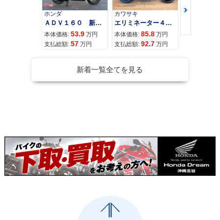
ホンダ
カワサキ
カワサキ
ＡＤＶ１６０ 新車 ２０２６年最新モデル パールスモーキーグレー スマートキー ２９Ｌメットイン ＵＳＢ Ｔｙｐｅ−Ｃ装備
エリミネーター４００
53.9
85.8
95
本体価格:
万円
本体価格:
万円
本体価格:
57
92.7
10
支払総額:
万円
支払総額:
万円
支払総額:
新着一覧全てを見る