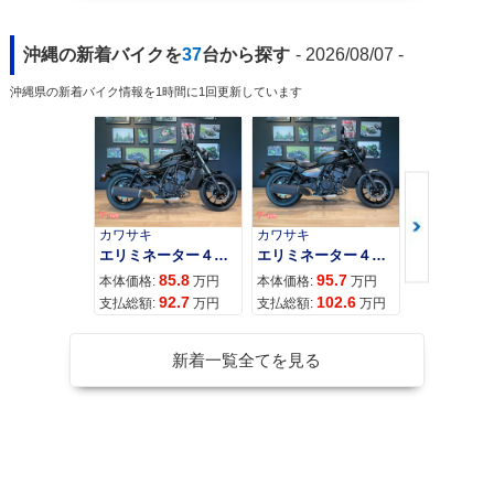
沖縄の新着バイクを
37
台から探す
- 2026/08/07 -
沖縄県の新着バイク情報を1時間に1回更新しています
カワサキ
カワサキ
カワサキ
エリミネーター４００
エリミネーター４００ＳＥ
85.8
95.7
11
本体価格:
万円
本体価格:
万円
本体価格:
92.7
102.6
12
支払総額:
万円
支払総額:
万円
支払総額:
新着一覧全てを見る